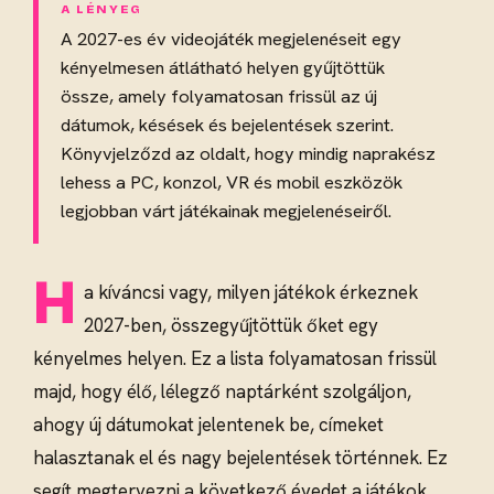
A 2027-es év videojáték megjelenéseit egy
kényelmesen átlátható helyen gyűjtöttük
össze, amely folyamatosan frissül az új
dátumok, késések és bejelentések szerint.
Könyvjelzőzd az oldalt, hogy mindig naprakész
lehess a PC, konzol, VR és mobil eszközök
legjobban várt játékainak megjelenéseiről.
H
a kíváncsi vagy, milyen játékok érkeznek
2027-ben, összegyűjtöttük őket egy
kényelmes helyen. Ez a lista folyamatosan frissül
majd, hogy élő, lélegző naptárként szolgáljon,
ahogy új dátumokat jelentenek be, címeket
halasztanak el és nagy bejelentések történnek. Ez
segít megtervezni a következő évedet a játékok