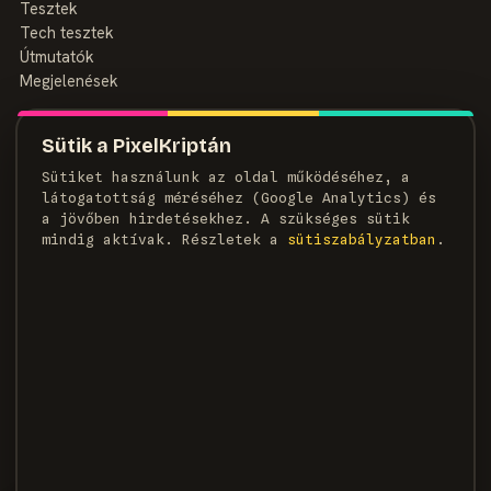
Tesztek
Tech tesztek
Útmutatók
Megjelenések
MAGAZIN
Sütik a PixelKriptán
Rólunk
Sütiket használunk az oldal működéséhez, a
Szerzők
látogatottság méréséhez (Google Analytics) és
Médiaajánlat
a jövőben hirdetésekhez. A szükséges sütik
Kapcsolat
mindig aktívak. Részletek a
süti­szabályzatban
.
HÍRLEVÉL
Heti adag pixel, egyenesen a postaládádba.
FELIRATKOZOM →