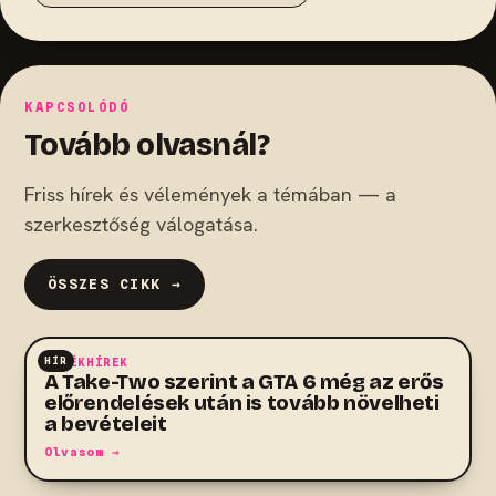
KAPCSOLÓDÓ
Tovább olvasnál?
Friss hírek és vélemények a témában — a
szerkesztőség válogatása.
ÖSSZES CIKK →
HÍR
JÁTÉKHÍREK
A Take-Two szerint a GTA 6 még az erős
előrendelések után is tovább növelheti
a bevételeit
Olvasom →