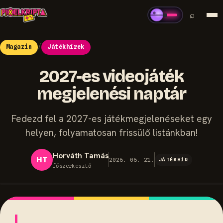
⌕
Magazin
/
Játékhírek
2027-es videojáték
megjelenési naptár
Fedezd fel a 2027-es játékmegjelenéseket egy
helyen, folyamatosan frissülő listánkban!
Horváth Tamás
HT
2026. 06. 21.
JÁTÉKHÍR
főszerkesztő