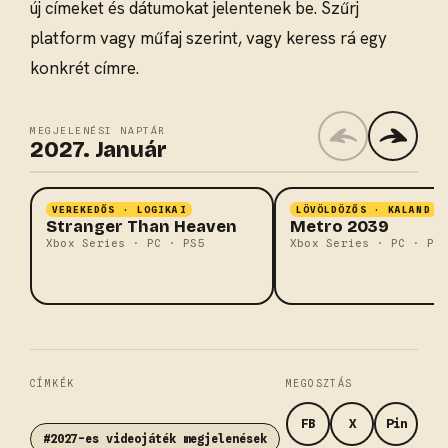
új címeket és dátumokat jelentenek be. Szűrj
platform vagy műfaj szerint, vagy keress rá egy
konkrét címre.
MEGJELENÉSI NAPTÁR
2027. Január
2027. 01. 15.
2027. február
VEREKEDŐS · LOGIKAI
LÖVÖLDÖZŐS · KALAND
Stranger Than Heaven
Metro 2039
Xbox Series · PC · PS5
Xbox Series · PC · PS
CÍMKÉK
MEGOSZTÁS
FB
X
Pin
#2027-es videojáték megjelenések