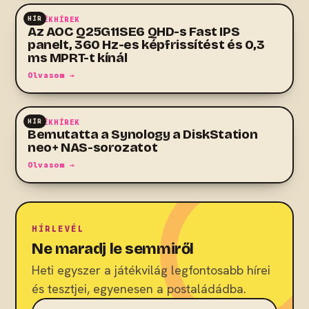
HÍR
JÁTÉKHÍREK
Az AOC Q25G11SE6 QHD-s Fast IPS
panelt, 360 Hz-es képfrissítést és 0,3
ms MPRT-t kínál
Olvasom →
HÍR
JÁTÉKHÍREK
Bemutatta a Synology a DiskStation
neo+ NAS-sorozatot
Olvasom →
HÍRLEVÉL
Ne maradj le semmiről
Heti egyszer a játékvilág legfontosabb hírei
és tesztjei, egyenesen a postaládádba.