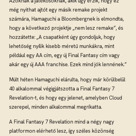
Azoknak a játékosoknak, akik úgy érzik, hogy ez
még nyithat ajtót egy másik remake projekt
számára, Hamaguchi a Bloombergnek is elmondta,
hogy a következő projektje „nem lesz remake”, és
hozzátette: „A csapatként úgy gondoljuk, hogy
lehetőség nyílik kisebb méretű munkákra, mint
például egy AA cím, egy új Final Fantasy cím vagy
akár egy új AAA franchise. Ezek mind jók lennének.”
Múlt héten Hamaguchi elárulta, hogy már körülbelül
40 alkalommal végigjátszotta a Final Fantasy 7
Revelation-t, és hogy egy jelenet, amelyben Cloud
szerepel, minden alkalommal megríkatta.
A Final Fantasy 7 Revelation mind a négy nagy
platformon elérhető lesz, így széles közönség