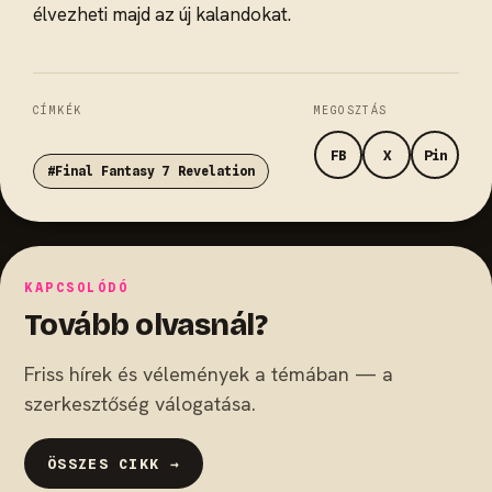
élvezheti majd az új kalandokat.
CÍMKÉK
MEGOSZTÁS
FB
X
Pin
#Final Fantasy 7 Revelation
KAPCSOLÓDÓ
Tovább olvasnál?
Friss hírek és vélemények a témában — a
szerkesztőség válogatása.
ÖSSZES CIKK →