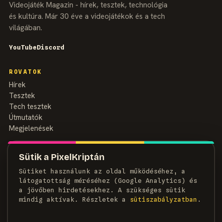
Videojáték Magazin - hírek, tesztek, technológia
és kultúra. Már 30 éve a videojátékok és a tech
világában.
YouTube
Discord
ROVATOK
Hírek
Tesztek
Tech tesztek
Útmutatók
Megjelenések
MAGAZIN
Sütik a PixelKriptán
Rólunk
Sütiket használunk az oldal működéséhez, a
Szerzők
látogatottság méréséhez (Google Analytics) és
Médiaajánlat
a jövőben hirdetésekhez. A szükséges sütik
Kapcsolat
mindig aktívak. Részletek a
süti­szabályzatban
.