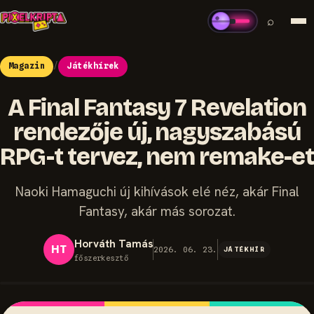
⌕
Magazin
/
Játékhírek
A Final Fantasy 7 Revelation
rendezője új, nagyszabású
RPG-t tervez, nem remake-et
Naoki Hamaguchi új kihívások elé néz, akár Final
Fantasy, akár más sorozat.
Horváth Tamás
HT
2026. 06. 23.
JÁTÉKHÍR
főszerkesztő