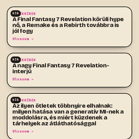
HÍR
JÁTÉKHÍREK
A Final Fantasy 7 Revelation körüli hype
nő, a Remake és a Rebirth továbbra is
jól fogy
Olvasom →
HÍR
JÁTÉKHÍREK
A nagy Final Fantasy 7 Revelation-
interjú
Olvasom →
HÍR
JÁTÉKHÍREK
Az ilyen ötletek többnyire elhalnak:
milyen hatása van a generatív MI-nek a
moddolásra, és miért küzdenek a
tárhelyek az átláthatósággal
Olvasom →