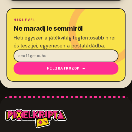
HÍRLEVÉL
Ne maradj le semmiről
Heti egyszer a játékvilág legfontosabb hírei
és tesztjei, egyenesen a postaládádba.
FELIRATKOZOM →