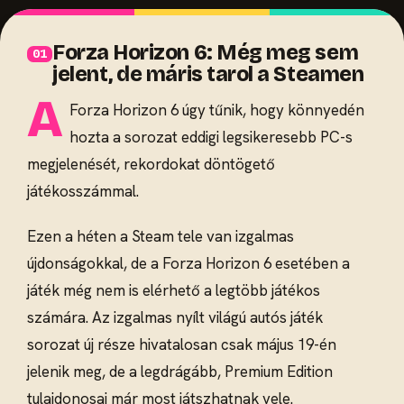
Forza Horizon 6: Még meg sem
jelent, de máris tarol a Steamen
A
Forza Horizon 6 úgy tűnik, hogy könnyedén
hozta a sorozat eddigi legsikeresebb PC-s
megjelenését, rekordokat döntögető
játékosszámmal.
Ezen a héten a Steam tele van izgalmas
újdonságokkal, de a Forza Horizon 6 esetében a
játék még nem is elérhető a legtöbb játékos
számára. Az izgalmas nyílt világú autós játék
sorozat új része hivatalosan csak május 19-én
jelenik meg, de a legdrágább, Premium Edition
tulajdonosai már most játszhatnak vele.