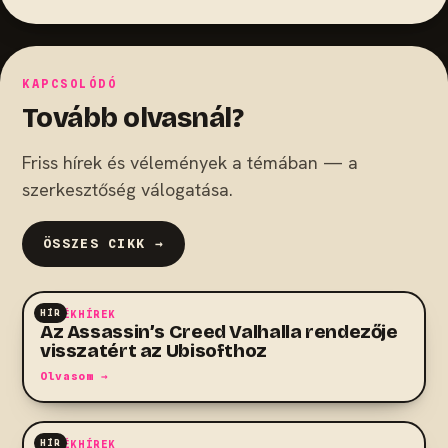
KAPCSOLÓDÓ
Tovább olvasnál?
Friss hírek és vélemények a témában — a
szerkesztőség válogatása.
ÖSSZES CIKK →
HÍR
JÁTÉKHÍREK
Az Assassin’s Creed Valhalla rendezője
visszatért az Ubisofthoz
Olvasom →
HÍR
JÁTÉKHÍREK