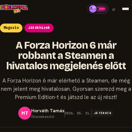
⌕
Magazin
/
Játékhírek
A Forza Horizon 6 már
robbant a Steamen a
hivatalos megjelenés előtt
A Forza Horizon 6 már elérhető a Steamen, de még
nem jelent meg hivatalosan. Gyorsan szerezd meg a
Premium Edition-t és játszd le az új részt!
Horváth Tamás
HT
2026. 05. 21.
JÁTÉKHÍR
főszerkesztő