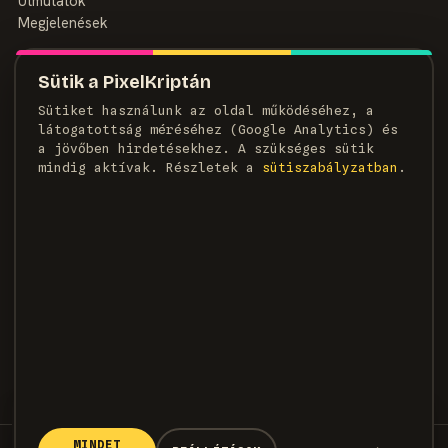
Útmutatók
Megjelenések
MAGAZIN
Sütik a PixelKriptán
Rólunk
Sütiket használunk az oldal működéséhez, a
Szerzők
látogatottság méréséhez (Google Analytics) és
Médiaajánlat
a jövőben hirdetésekhez. A szükséges sütik
Kapcsolat
mindig aktívak. Részletek a
süti­szabályzatban
.
HÍRLEVÉL
Heti adag pixel, egyenesen a postaládádba.
FELIRATKOZOM →
×
KÖVETKEZŐ CIKK
Az Assassin’s Creed Valhalla
rendezője visszatért az
MINDET