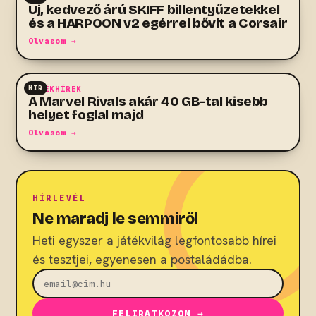
Új, kedvező árú SKIFF billentyűzetekkel
és a HARPOON v2 egérrel bővít a Corsair
Olvasom →
HÍR
JÁTÉKHÍREK
A Marvel Rivals akár 40 GB-tal kisebb
helyet foglal majd
Olvasom →
HÍRLEVÉL
Ne maradj le semmiről
Heti egyszer a játékvilág legfontosabb hírei
és tesztjei, egyenesen a postaládádba.
FELIRATKOZOM →