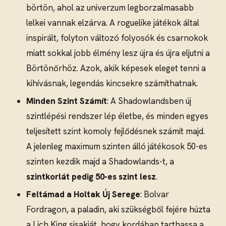
börtön, ahol az univerzum legborzalmasabb
lelkei vannak elzárva. A roguelike játékok által
inspirált, folyton változó folyosók és csarnokok
miatt sokkal jobb élmény lesz újra és újra eljutni a
Börtönőrhöz. Azok, akik képesek eleget tenni a
kihívásnak, legendás kincsekre számíthatnak.
Minden Szint Számít
: A Shadowlandsben új
szintlépési rendszer lép életbe, és minden egyes
teljesített szint komoly fejlődésnek számít majd.
A jelenleg maximum szinten álló játékosok 50-es
szinten kezdik majd a Shadowlands-t, a
szintkorlát pedig 50-es szint lesz
.
Feltámad a Holtak Új Serege
: Bolvar
Fordragon, a paladin, aki szükségből fejére húzta
a Lich King sisakját, hogy kordában tarthassa a