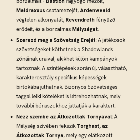
borzalmait -
Bastion
ragyogó mezőit,
Maldraxxus
csatamezejét,
Ardenweald
végtelen alkonyatát,
Revendreth
fényűző
erődeit, és a borzalmas
Mélységet
.
Szerezd meg a Szövetség Erejét
: A játékosok
szövetségeket köthetnek a Shadowlands
zónáinak uraival, akikhet külön kampányok
tartoznak. A szintlépések során új, választható,
karakterosztály specifikus képességek
birtokába juthatnak. Bizonyos Szövetséges
taggal lelki köteléket is létrehozhatnak, mely
további bónuszokhoz juttatják a karaktert.
Nézz szembe az Átkozottak Tornyával
: A
Mélység szívében fekszik
Torghast, az
Átkozottak Tornya
, mely egy elátkozott