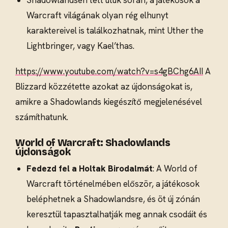
Warcraft világának olyan rég elhunyt
karaktereivel is találkozhatnak, mint Uther the
Lightbringer, vagy Kael’thas.
https://www.youtube.com/watch?v=s4gBChg6AII
A
Blizzard közzétette azokat az újdonságokat is,
amikre a Shadowlands kiegészítő megjelenésével
számíthatunk.
World of Warcraft: Shadowlands
újdonságok
Fedezd fel a Holtak Birodalmát
: A World of
Warcraft történelmében először, a játékosok
beléphetnek a Shadowlandsre, és öt új zónán
keresztül tapasztalhatják meg annak csodáit és