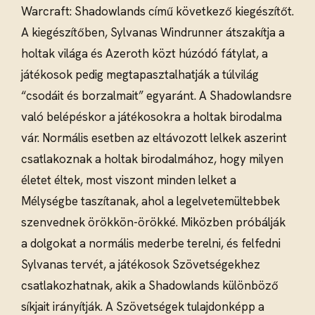
Warcraft: Shadowlands című következő kiegészítőt.
A kiegészítőben, Sylvanas Windrunner átszakítja a
holtak világa és Azeroth közt húzódó fátylat, a
játékosok pedig megtapasztalhatják a túlvilág
“csodáit és borzalmait” egyaránt. A Shadowlandsre
való belépéskor a játékosokra a holtak birodalma
vár. Normális esetben az eltávozott lelkek aszerint
csatlakoznak a holtak birodalmához, hogy milyen
életet éltek, most viszont minden lelket a
Mélységbe taszítanak, ahol a legelvetemültebbek
szenvednek örökkön-örökké. Miközben próbálják
a dolgokat a normális mederbe terelni, és felfedni
Sylvanas tervét, a játékosok Szövetségekhez
csatlakozhatnak, akik a Shadowlands különböző
síkjait irányítják. A Szövetségek tulajdonképp a