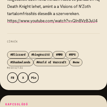
Death Knight lehet, amint a a Visions of N’Zoth
tartalomfrissítés élesedik a szervereken.
https://www.youtube.com/watch?v=QInBVzBJuU4
CÍMKÉK
#Blizzard
#kiegészítő
#MMO
#RPG
#Shadowlands
#World of Warcraft
#wow
MEGOSZTÁS
FB
X
Pin
KAPCSOLÓDÓ