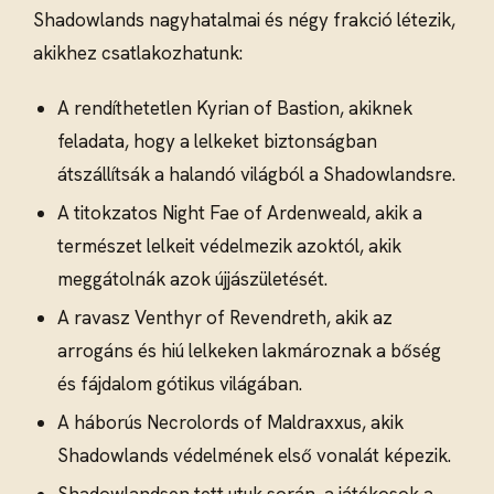
Shadowlands nagyhatalmai és négy frakció létezik,
akikhez csatlakozhatunk:
A rendíthetetlen Kyrian of Bastion, akiknek
feladata, hogy a lelkeket biztonságban
átszállítsák a halandó világból a Shadowlandsre.
A titokzatos Night Fae of Ardenweald, akik a
természet lelkeit védelmezik azoktól, akik
meggátolnák azok újjászületését.
A ravasz Venthyr of Revendreth, akik az
arrogáns és hiú lelkeken lakmároznak a bőség
és fájdalom gótikus világában.
A háborús Necrolords of Maldraxxus, akik
Shadowlands védelmének első vonalát képezik.
Shadowlandsen tett utuk során, a játékosok a