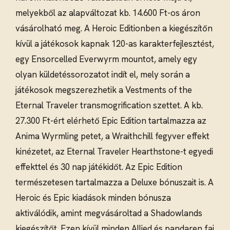
melyekből az alapváltozat kb. 14.600 Ft-os áron
vásárolható meg. A Heroic Editionben a kiegészítőn
kívül a játékosok kapnak 120-as karakterfejlesztést,
egy Ensorcelled Everwyrm mountot, amely egy
olyan küldetéssorozatot indít el, mely során a
játékosok megszerezhetik a Vestments of the
Eternal Traveler transmogrification szettet. A kb.
27.300 Ft-ért elérhető Epic Edition tartalmazza az
Anima Wyrmling petet, a Wraithchill fegyver effekt
kinézetet, az Eternal Traveler Hearthstone-t egyedi
effekttel és 30 nap játékidőt. Az Epic Edition
természetesen tartalmazza a Deluxe bónuszait is. A
Heroic és Epic kiadások minden bónusza
aktiválódik, amint megvásároltad a Shadowlands
kiegészítőt. Ezen kívül minden Allied és pandaren faj