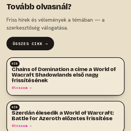
Tovább olvasnál?
Friss hírek és vélemények a témában — a
szerkesztőség válogatása.
ÖSSZES CIKK →
HÍR
MMO
Chains of Domination a címe a World of
Wacraft Shadowlands első nagy
frissítésének
Olvasom →
HÍR
MMO
Szerdán élesedik a World of Warcraft:
Battle for Azeroth előzetes frissítése
Olvasom →