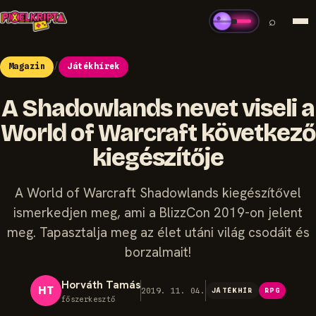
⌕
Magazin
/
Játékhírek
A Shadowlands nevet viseli a
World of Warcraft következő
kiegészítője
A World of Warcraft Shadowlands kiegészítővel
ismerkedjen meg, ami a BlizzCon 2019-on jelent
meg. Tapasztalja meg az élet utáni világ csodáit és
borzalmait!
Horváth Tamás
HT
2019. 11. 04.
JÁTÉKHÍR
RPG
főszerkesztő