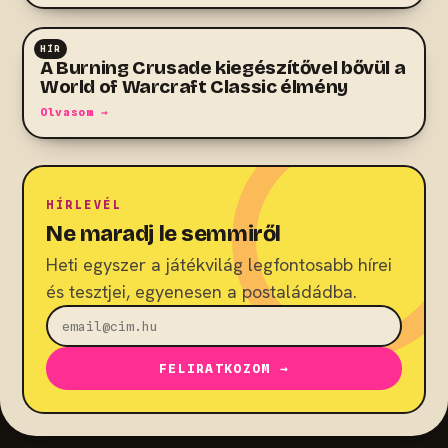
HÍR
MMO
A Burning Crusade kiegészítővel bővül a
World of Warcraft Classic élmény
Olvasom →
HÍRLEVÉL
Ne maradj le semmiről
Heti egyszer a játékvilág legfontosabb hírei
és tesztjei, egyenesen a postaládádba.
FELIRATKOZOM →