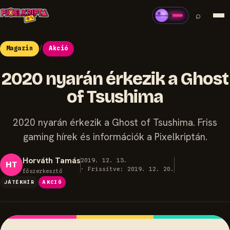
⌕
Magazin
/
Akció
2020 nyarán érkezik a Ghost
of Tsushima
2020 nyarán érkezik a Ghost of Tsushima. Friss
gaming hírek és információk a Pixelkriptán.
Horváth Tamás
2019. 12. 13.
HT
· Frissítve: 2019. 12. 20.
főszerkesztő
JÁTÉKHÍR
AKCIÓ