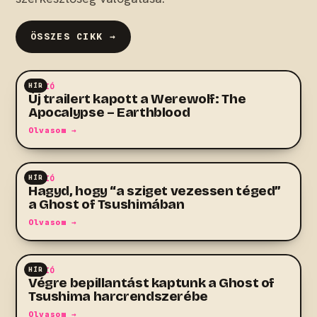
ÖSSZES CIKK →
HÍR
AKCIÓ
Új trailert kapott a Werewolf: The
Apocalypse – Earthblood
Olvasom →
HÍR
AKCIÓ
Hagyd, hogy “a sziget vezessen téged”
a Ghost of Tsushimában
Olvasom →
HÍR
AKCIÓ
Végre bepillantást kaptunk a Ghost of
Tsushima harcrendszerébe
Olvasom →