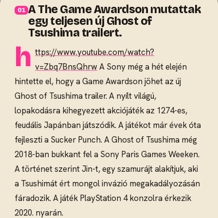
A The Game Awardson mutattak
egy teljesen új Ghost of
Tsushima trailert.
h
ttps://www.youtube.com/watch?
v=Zbq7BnsQhrw
A Sony még a hét elején
hintette el, hogy a Game Awardson jöhet az új
Ghost of Tsushima trailer. A nyílt világú,
lopakodásra kihegyezett akciójáték az 1274-es,
feudális Japánban játszódik. A játékot már évek óta
fejleszti a Sucker Punch. A Ghost of Tsushima még
2018-ban bukkant fel a Sony Paris Games Weeken.
A történet szerint Jin-t, egy szamurájt alakítjuk, aki
a Tsushimát ért mongol invázió megakadályozásán
fáradozik. A játék PlayStation 4 konzolra érkezik
2020. nyarán.