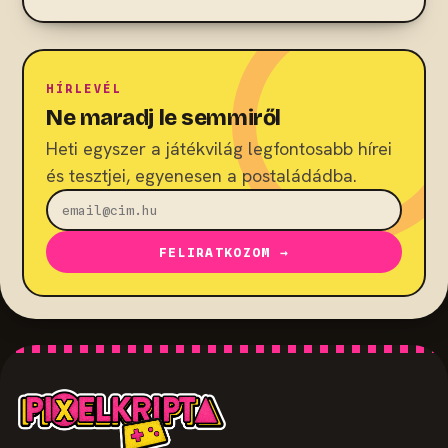
HÍRLEVÉL
Ne maradj le semmiről
Heti egyszer a játékvilág legfontosabb hírei
és tesztjei, egyenesen a postaládádba.
FELIRATKOZOM →