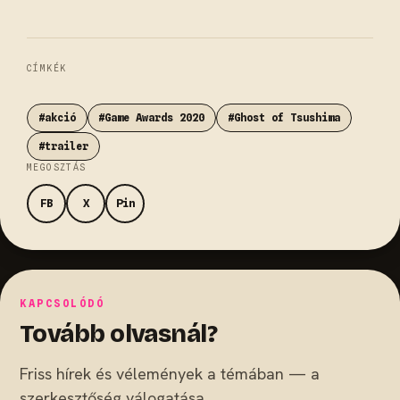
CÍMKÉK
#akció
#Game Awards 2020
#Ghost of Tsushima
#trailer
MEGOSZTÁS
FB
X
Pin
KAPCSOLÓDÓ
Tovább olvasnál?
Friss hírek és vélemények a témában — a
szerkesztőség válogatása.