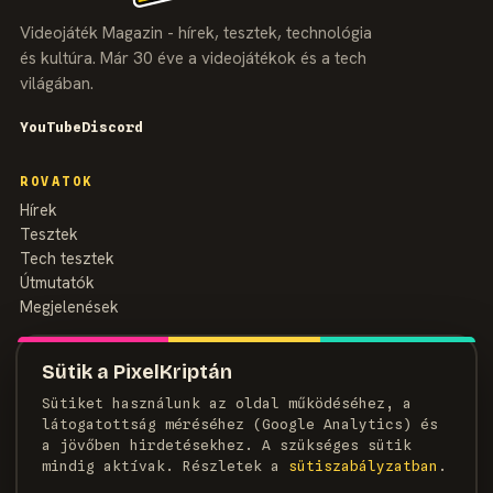
Videojáték Magazin - hírek, tesztek, technológia
és kultúra. Már 30 éve a videojátékok és a tech
világában.
YouTube
Discord
ROVATOK
Hírek
Tesztek
Tech tesztek
Útmutatók
Megjelenések
MAGAZIN
Sütik a PixelKriptán
Rólunk
Sütiket használunk az oldal működéséhez, a
Szerzők
látogatottság méréséhez (Google Analytics) és
Médiaajánlat
a jövőben hirdetésekhez. A szükséges sütik
Kapcsolat
mindig aktívak. Részletek a
süti­szabályzatban
.