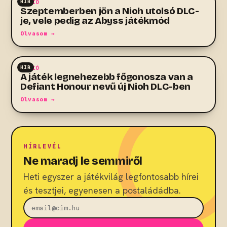
HÍR
AKCIÓ
Szeptemberben jön a Nioh utolsó DLC-
je, vele pedig az Abyss játékmód
Olvasom →
HÍR
AKCIÓ
A játék legnehezebb főgonosza van a
Defiant Honour nevű új Nioh DLC-ben
Olvasom →
HÍRLEVÉL
Ne maradj le semmiről
Heti egyszer a játékvilág legfontosabb hírei
és tesztjei, egyenesen a postaládádba.