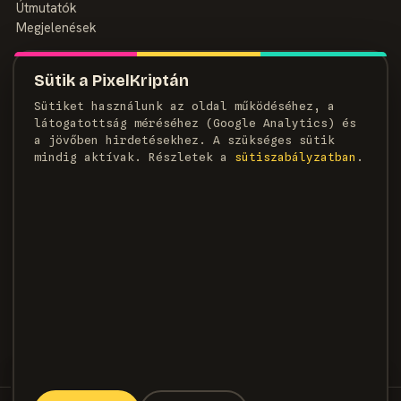
Útmutatók
Megjelenések
MAGAZIN
Sütik a PixelKriptán
Rólunk
Sütiket használunk az oldal működéséhez, a
Szerzők
látogatottság méréséhez (Google Analytics) és
Médiaajánlat
a jövőben hirdetésekhez. A szükséges sütik
Kapcsolat
mindig aktívak. Részletek a
süti­szabályzatban
.
HÍRLEVÉL
Heti adag pixel, egyenesen a postaládádba.
FELIRATKOZOM →
×
KÖVETKEZŐ CIKK
A Take-Two szerint a GTA 6 még