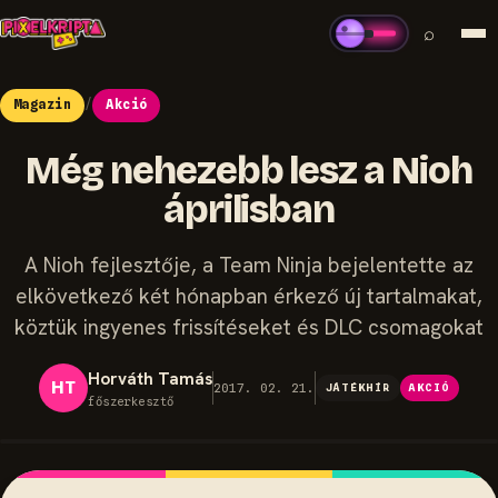
⌕
Magazin
/
Akció
Még nehezebb lesz a Nioh
áprilisban
A Nioh fejlesztője, a Team Ninja bejelentette az
elkövetkező két hónapban érkező új tartalmakat,
köztük ingyenes frissítéseket és DLC csomagokat
Horváth Tamás
HT
2017. 02. 21.
JÁTÉKHÍR
AKCIÓ
főszerkesztő