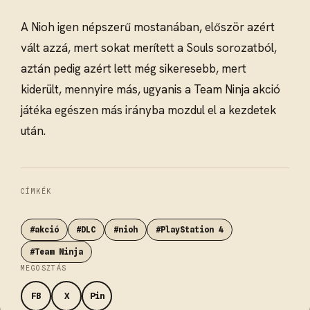
A Nioh igen népszerű mostanában, először azért
vált azzá, mert sokat merített a Souls sorozatból,
aztán pedig azért lett még sikeresebb, mert
kiderült, mennyire más, ugyanis a Team Ninja akció
játéka egészen más irányba mozdul el a kezdetek
után.
CÍMKÉK
#akció
#DLC
#nioh
#PlayStation 4
#Team Ninja
MEGOSZTÁS
FB
X
Pin