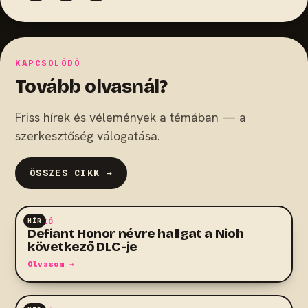
KAPCSOLÓDÓ
Tovább olvasnál?
Friss hírek és vélemények a témában — a
szerkesztőség válogatása.
ÖSSZES CIKK →
HÍR
AKCIÓ
Defiant Honor névre hallgat a Nioh
következő DLC-je
Olvasom →