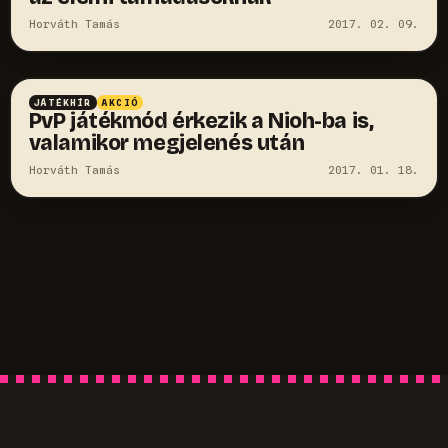
Horváth Tamás
2017. 02. 09.
JÁTÉKHÍR
AKCIÓ
PvP játékmód érkezik a Nioh-ba is,
valamikor megjelenés után
Horváth Tamás
2017. 01. 18.