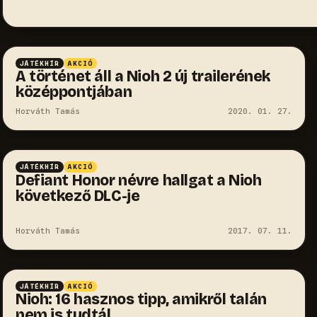
JÁTÉKHÍR
AKCIÓ
A történet áll a Nioh 2 új trailerének
középpontjában
Horváth Tamás
2020. 01. 27.
JÁTÉKHÍR
AKCIÓ
Defiant Honor névre hallgat a Nioh
következő DLC-je
Horváth Tamás
2017. 07. 11.
JÁTÉKHÍR
AKCIÓ
Nioh: 16 hasznos tipp, amikről talán
nem is tudtál