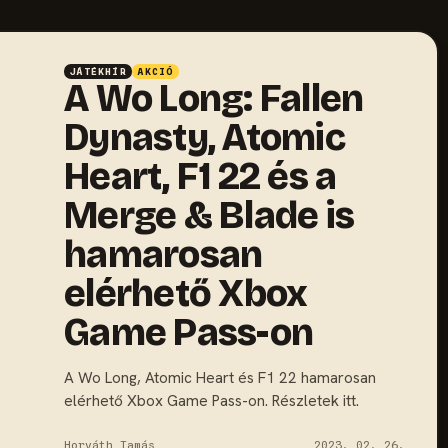
JÁTÉKHÍR
AKCIÓ
A Wo Long: Fallen
Dynasty, Atomic
Heart, F1 22 és a
Merge & Blade is
hamarosan
elérhető Xbox
Game Pass-on
A Wo Long, Atomic Heart és F1 22 hamarosan
elérhető Xbox Game Pass-on. Részletek itt.
Horváth Tamás
2023. 02. 26.