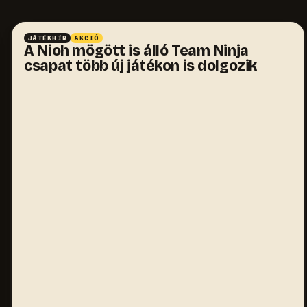
JÁTÉKHÍR
AKCIÓ
A Nioh mögött is álló Team Ninja
csapat több új játékon is dolgozik