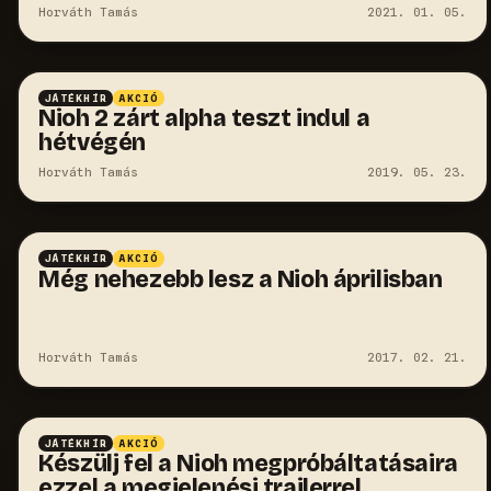
Horváth Tamás
2021. 01. 05.
JÁTÉKHÍR
AKCIÓ
Nioh 2 zárt alpha teszt indul a
hétvégén
Horváth Tamás
2019. 05. 23.
JÁTÉKHÍR
AKCIÓ
Még nehezebb lesz a Nioh áprilisban
Horváth Tamás
2017. 02. 21.
JÁTÉKHÍR
AKCIÓ
Készülj fel a Nioh megpróbáltatásaira
ezzel a megjelenési trailerrel