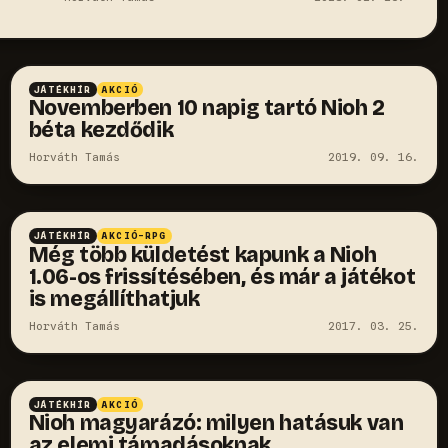
JÁTÉKHÍR
AKCIÓ
Novemberben 10 napig tartó Nioh 2
béta kezdődik
Horváth Tamás
2019. 09. 16.
JÁTÉKHÍR
AKCIÓ-RPG
Még több küldetést kapunk a Nioh
1.06-os frissítésében, és már a játékot
is megállíthatjuk
Horváth Tamás
2017. 03. 25.
JÁTÉKHÍR
AKCIÓ
Nioh magyarázó: milyen hatásuk van
az elemi támadásoknak