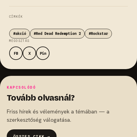
CÍMKÉK
#akció
#Red Dead Redemption 2
#Rockstar
MEGOSZTÁS
FB
X
Pin
KAPCSOLÓDÓ
Tovább olvasnál?
Friss hírek és vélemények a témában — a
szerkesztőség válogatása.
ÖSSZES CIKK →