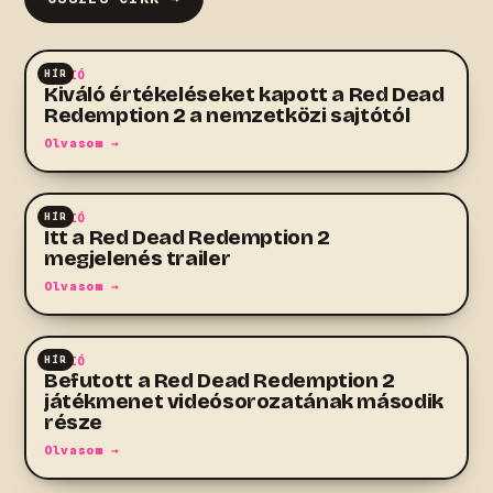
HÍR
AKCIÓ
Kiváló értékeléseket kapott a Red Dead
Redemption 2 a nemzetközi sajtótól
Olvasom →
HÍR
AKCIÓ
Itt a Red Dead Redemption 2
megjelenés trailer
Olvasom →
HÍR
AKCIÓ
Befutott a Red Dead Redemption 2
játékmenet videósorozatának második
része
Olvasom →