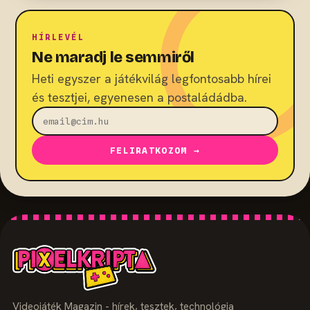
HÍRLEVÉL
Ne maradj le semmiről
Heti egyszer a játékvilág legfontosabb hírei
és tesztjei, egyenesen a postaládádba.
FELIRATKOZOM →
Videojáték Magazin - hírek, tesztek, technológia