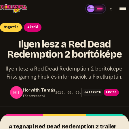
⌕
Magazin
/
Akció
Ilyen lesz a Red Dead
Redemption 2 borítóképe
Ilyen lesz a Red Dead Redemption 2 borítóképe.
Friss gaming hírek és információk a Pixelkriptán.
Horváth Tamás
HT
2018. 05. 03.
JÁTÉKHÍR
AKCIÓ
főszerkesztő
A tegnapi Red Dead Redemption 2 trailer