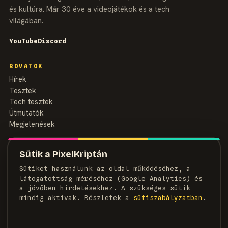
és kultúra. Már 30 éve a videojátékok és a tech
világában.
YouTube
Discord
ROVATOK
Hírek
Tesztek
Tech tesztek
Útmutatók
Megjelenések
MAGAZIN
Sütik a PixelKriptán
Rólunk
Sütiket használunk az oldal működéséhez, a
Szerzők
látogatottság méréséhez (Google Analytics) és
Médiaajánlat
a jövőben hirdetésekhez. A szükséges sütik
Kapcsolat
mindig aktívak. Részletek a
süti­szabályzatban
.