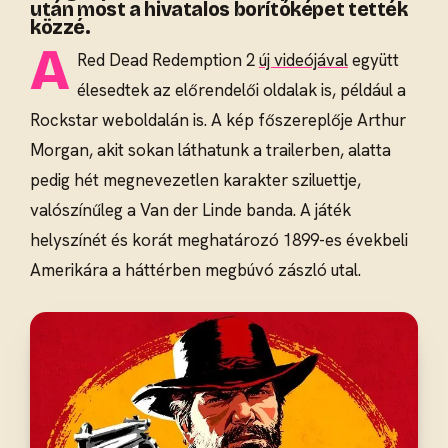
után most a hivatalos borítóképet tették
közzé.
A
Red Dead Redemption 2
új videójával
együtt
élesedtek az előrendelői oldalak is, például a
Rockstar weboldalán is. A kép főszereplője Arthur
Morgan, akit sokan láthatunk a trailerben, alatta
pedig hét megnevezetlen karakter sziluettje,
valószínűleg a Van der Linde banda. A játék
helyszínét és korát meghatározó 1899-es évekbeli
Amerikára a háttérben megbúvó zászló utal.