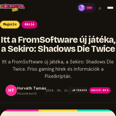
⌕
Magazin
/
Akció
Itt a FromSoftware új játéka,
a Sekiro: Shadows Die Twice
Itt a FromSoftware új játéka, a Sekiro: Shadows Die
Twice. Friss gaming hírek és információk a
Pixelkriptán.
Horváth Tamás
HT
2018. 06. 11.
JÁTÉKHÍR
AKCIÓ-RPG
főszerkesztő