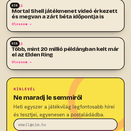
HÍR
AKCIÓ
Mortal Shell játékmenet videó érkezett
és megvan a zárt béta időpontja is
Olvasom →
HÍR
AKCIÓ
Több, mint 20 millió példányban kelt már
el az Elden Ring
Olvasom →
HÍRLEVÉL
Ne maradj le semmiről
Heti egyszer a játékvilág legfontosabb hírei
és tesztjei, egyenesen a postaládádba.