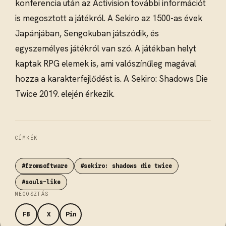
konferencia után az Activision további információt
is megosztott a játékról. A Sekiro az 1500-as évek
Japánjában, Sengokuban játszódik, és
egyszemélyes játékról van szó. A játékban helyt
kaptak RPG elemek is, ami valószínűleg magával
hozza a karakterfejlődést is. A Sekiro: Shadows Die
Twice 2019. elején érkezik.
CÍMKÉK
#fromsoftware
#sekiro: shadows die twice
#souls-like
MEGOSZTÁS
FB
X
Pin