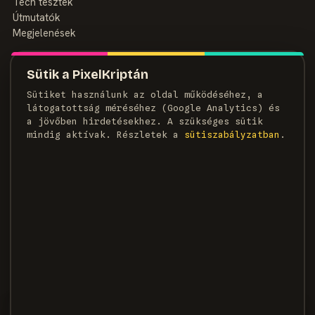
Tech tesztek
Útmutatók
Megjelenések
MAGAZIN
Sütik a PixelKriptán
Rólunk
Sütiket használunk az oldal működéséhez, a
Szerzők
látogatottság méréséhez (Google Analytics) és
Médiaajánlat
a jövőben hirdetésekhez. A szükséges sütik
Kapcsolat
mindig aktívak. Részletek a
süti­szabályzatban
.
HÍRLEVÉL
Heti adag pixel, egyenesen a postaládádba.
FELIRATKOZOM →
×
KÖVETKEZŐ CIKK