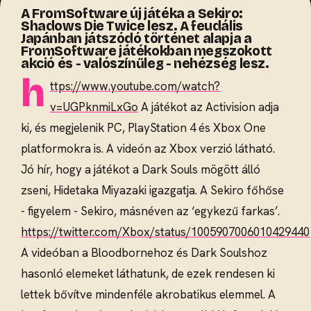
A FromSoftware új játéka a Sekiro:
Shadows Die Twice lesz. A feudális
Japánban játszódó történet alapja a
FromSoftware játékokban megszokott
akció és - valószínűleg - nehézség lesz.
h
ttps://www.youtube.com/watch?
v=UGPknmiLxGo
A játékot az Activision adja
ki, és megjelenik PC, PlayStation 4 és Xbox One
platformokra is. A videón az Xbox verzió látható.
Jó hír, hogy a játékot a Dark Souls mögött álló
zseni, Hidetaka Miyazaki igazgatja. A Sekiro főhőse
- figyelem - Sekiro, másnéven az ‘egykezű farkas’.
https://twitter.com/Xbox/status/1005907006010429440
A videóban a Bloodbornehoz és Dark Soulshoz
hasonló elemeket láthatunk, de ezek rendesen ki
lettek bővítve mindenféle akrobatikus elemmel. A