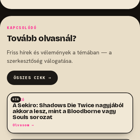
KAPCSOLÓDÓ
Tovább olvasnál?
Friss hírek és vélemények a témában — a
szerkesztőség válogatása.
ÖSSZES CIKK →
HÍR
AKCIÓ
A Sekiro: Shadows Die Twice nagyjából
akkora lesz, mint a Bloodborne vagy
Souls sorozat
Olvasom →