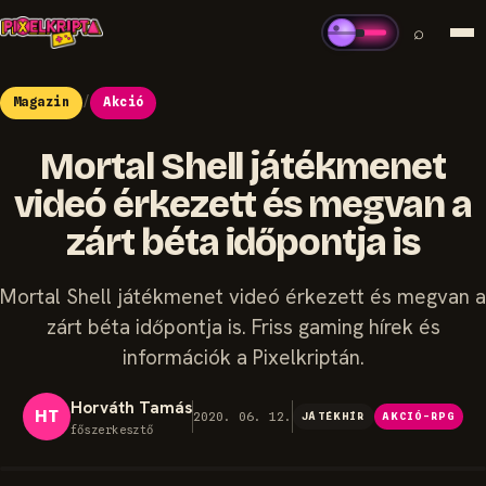
⌕
Magazin
/
Akció
Mortal Shell játékmenet
videó érkezett és megvan a
zárt béta időpontja is
Mortal Shell játékmenet videó érkezett és megvan a
zárt béta időpontja is. Friss gaming hírek és
információk a Pixelkriptán.
Horváth Tamás
HT
2020. 06. 12.
JÁTÉKHÍR
AKCIÓ-RPG
főszerkesztő