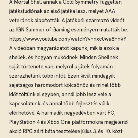
A Mortal Shell annak a Cold Symmetry független
játékstúdiónak az első játéka lesz, melyet AAA
veteránok alapították. A játékból származó videót
az IGN Summer of Gaming eseményén mutatták be.
https://www.youtube.com/watch?v=nxc0wa8FhkY
A videóban magyarázatot kapunk, mik is azok a
shellek, és hogyan működnek. Minden Shellnek
saját története van, melyről a játék folyamán
szerezhetünk több infót. Ezen kívül mindegyik
sajátságos harcmodort kölcsönöz és minél több
időt töltünk el egyben, annál jobb lesz vele a
kapcsolatunk, és annál több fejlesztés válik
elérhetővé. A harmadik negyedévben várt PC,
PlayStation 4 és Xbox One platformokra megjelenő
akció RPG zárt béta tesztelése július 3. és 10. közt