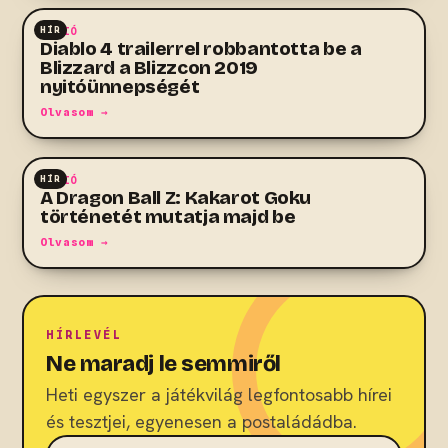
HÍR
AKCIÓ
Diablo 4 trailerrel robbantotta be a
Blizzard a Blizzcon 2019
nyitóünnepségét
Olvasom →
HÍR
AKCIÓ
A Dragon Ball Z: Kakarot Goku
történetét mutatja majd be
Olvasom →
HÍRLEVÉL
Ne maradj le semmiről
Heti egyszer a játékvilág legfontosabb hírei
és tesztjei, egyenesen a postaládádba.