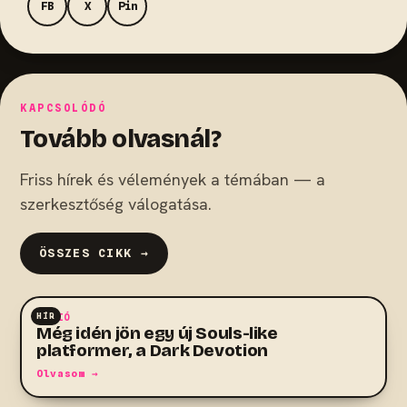
FB
X
Pin
KAPCSOLÓDÓ
Tovább olvasnál?
Friss hírek és vélemények a témában — a
szerkesztőség válogatása.
ÖSSZES CIKK →
HÍR
AKCIÓ
Még idén jön egy új Souls-like
platformer, a Dark Devotion
Olvasom →