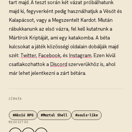
tart majd. A teszt során két vázat próbálhatunk
majd ki, fegyverként pedig használhatjuk a Vésőt és
Kalapácsot, vagy a Megszentelt Kardot. Miután
rábukkanunk az első vázra, fel kell kutatnunk a
Mártírok Kriptáját, ami egy katakomba. A béta
kulcsokat a játék közösségi oldalain dobálják majd
szét:
Twitter
,
Facebook
, és
Instagram
. Ezen kívül
csatlakozhattok a
Discord
szerverükhöz is, ahol
már lehet jelentkezni a zárt bétára.
CÍMKÉK
#Akció RPG
#Mortal Shell
#souls-like
MEGOSZTÁS