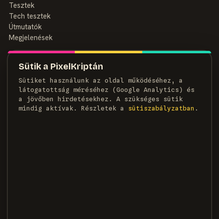
Tesztek
Tech tesztek
Útmutatók
Megjelenések
MAGAZIN
Sütik a PixelKriptán
Rólunk
Sütiket használunk az oldal működéséhez, a
Szerzők
látogatottság méréséhez (Google Analytics) és
Médiaajánlat
a jövőben hirdetésekhez. A szükséges sütik
Kapcsolat
mindig aktívak. Részletek a
süti­szabályzatban
.
HÍRLEVÉL
Heti adag pixel, egyenesen a postaládádba.
FELIRATKOZOM →