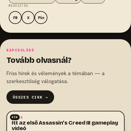
MEGOSZTÁS
FB
X
Pin
KAPCSOLÓDÓ
Tovább olvasnál?
Friss hírek és vélemények a témában — a
szerkesztőség válogatása.
ÖSSZES CIKK →
HÍR
AKCIÓ
Itt az első Assassin’s Creed III gameplay
videó