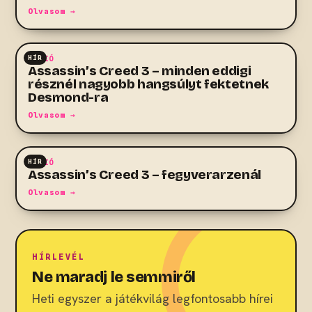
Olvasom →
HÍR
AKCIÓ
Assassin’s Creed 3 – minden eddigi
résznél nagyobb hangsúlyt fektetnek
Desmond-ra
Olvasom →
HÍR
AKCIÓ
Assassin’s Creed 3 – fegyverarzenál
Olvasom →
HÍRLEVÉL
Ne maradj le semmiről
Heti egyszer a játékvilág legfontosabb hírei