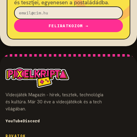
és tesztjei, egyenesen a postaládádba.
FELIRATKOZOM →
Videojáték Magazin - hírek, tesztek, technológia
és kultúra. Már 30 éve a videojátékok és a tech
világában.
YouTube
Discord
ROVATOK