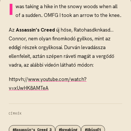
I
was taking a hike in the snowy woods when all
of a sudden.. OMFG I took an arrow to the knee..
Az
Assassin’s Creed
új hőse, Ratohasdknkasd…
Connor, nem olyan finomkodó gyilkos, mint az
eddigi részek orgyilkosai. Durván levadássza
ellenfeleit, aztán szépen ráveti magát a vergődő
vadra, az alábbi videón látható módon:
httpvh://
www.youtube.com/watch?
v=xUwHK8AMTeA
CÍMKÉK
#Assassin's Creed 3
#breaking
#Ubisoft