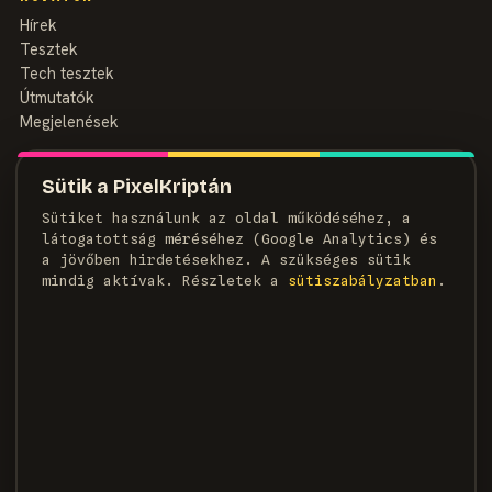
Hírek
Tesztek
Tech tesztek
Útmutatók
Megjelenések
MAGAZIN
Sütik a PixelKriptán
Rólunk
Sütiket használunk az oldal működéséhez, a
Szerzők
látogatottság méréséhez (Google Analytics) és
Médiaajánlat
a jövőben hirdetésekhez. A szükséges sütik
Kapcsolat
mindig aktívak. Részletek a
süti­szabályzatban
.
HÍRLEVÉL
Heti adag pixel, egyenesen a postaládádba.
FELIRATKOZOM →