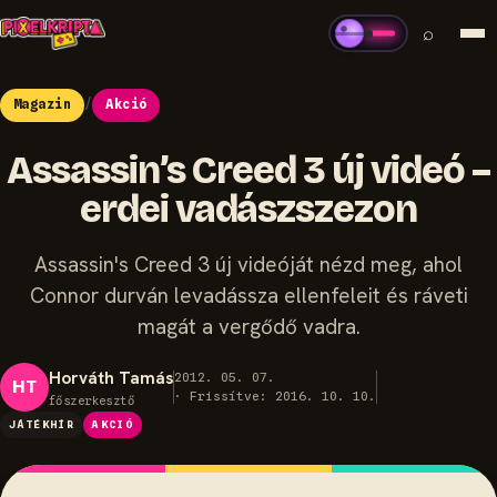
⌕
Magazin
/
Akció
Assassin’s Creed 3 új videó –
erdei vadászszezon
Assassin's Creed 3 új videóját nézd meg, ahol
Connor durván levadássza ellenfeleit és ráveti
magát a vergődő vadra.
Horváth Tamás
2012. 05. 07.
HT
· Frissítve: 2016. 10. 10.
főszerkesztő
JÁTÉKHÍR
AKCIÓ