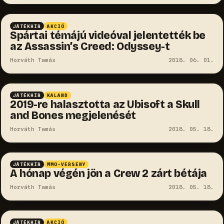
JÁTÉKHÍR
AKCIÓ
Spártai témájú videóval jelentették be
az Assassin’s Creed: Odyssey-t
Horváth Tamás
2018. 06. 01.
JÁTÉKHÍR
KALAND
2019-re halasztotta az Ubisoft a Skull
and Bones megjelenését
Horváth Tamás
2018. 05. 18.
JÁTÉKHÍR
MMO-VERSENY
A hónap végén jön a Crew 2 zárt bétája
Horváth Tamás
2018. 05. 18.
JÁTÉKHÍR
AKCIÓ