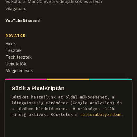
és kultúra. Már 30 éve a videojátékok és a tech
világában.
YouTube
Discord
ROVATOK
Hírek
Tesztek
Tech tesztek
Útmutatók
Megjelenések
MAGAZIN
Sütik a PixelKriptán
Rólunk
Sütiket használunk az oldal működéséhez, a
Szerzők
látogatottság méréséhez (Google Analytics) és
Médiaajánlat
a jövőben hirdetésekhez. A szükséges sütik
Kapcsolat
mindig aktívak. Részletek a
süti­szabályzatban
.
HÍRLEVÉL