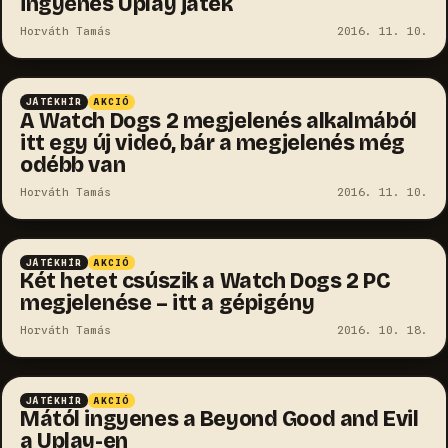
ingyenes Uplay játék
Horváth Tamás
2016. 11. 10.
JÁTÉKHÍR
AKCIÓ
A Watch Dogs 2 megjelenés alkalmából
itt egy új videó, bár a megjelenés még
odébb van
Horváth Tamás
2016. 11. 10.
JÁTÉKHÍR
AKCIÓ
Két hetet csúszik a Watch Dogs 2 PC
megjelenése – itt a gépigény
Horváth Tamás
2016. 10. 18.
JÁTÉKHÍR
AKCIÓ
Mától ingyenes a Beyond Good and Evil
a Uplay-en