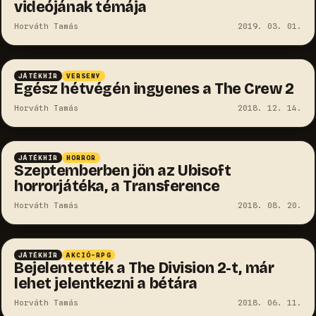
videójának témája
Horváth Tamás
2019. 03. 01.
JÁTÉKHÍR
VERSENY
Egész hétvégén ingyenes a The Crew 2
Horváth Tamás
2018. 12. 14.
JÁTÉKHÍR
HORROR
Szeptemberben jön az Ubisoft
horrorjátéka, a Transference
Horváth Tamás
2018. 08. 20.
JÁTÉKHÍR
AKCIÓ-RPG
Bejelentették a The Division 2-t, már
lehet jelentkezni a bétára
Horváth Tamás
2018. 06. 11.