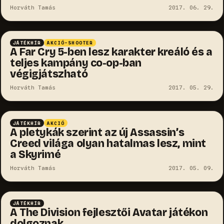
Horváth Tamás
2017. 06. 29.
JÁTÉKHÍR
AKCIÓ-SHOOTER
A Far Cry 5-ben lesz karakter kreáló és a
teljes kampány co-op-ban
végigjátszható
Horváth Tamás
2017. 05. 29.
JÁTÉKHÍR
AKCIÓ
A pletykák szerint az új Assassin’s
Creed világa olyan hatalmas lesz, mint
a Skyrimé
Horváth Tamás
2017. 05. 09.
JÁTÉKHÍR
A The Division fejlesztői Avatar játékon
dolgoznak