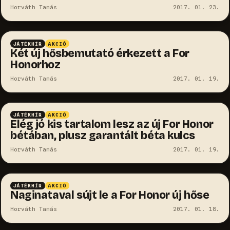
Horváth Tamás
2017. 01. 23.
JÁTÉKHÍR
AKCIÓ
Két új hősbemutató érkezett a For
Honorhoz
Horváth Tamás
2017. 01. 19.
JÁTÉKHÍR
AKCIÓ
Elég jó kis tartalom lesz az új For Honor
bétában, plusz garantált béta kulcs
Horváth Tamás
2017. 01. 19.
JÁTÉKHÍR
AKCIÓ
Naginataval sújt le a For Honor új hőse
Horváth Tamás
2017. 01. 18.