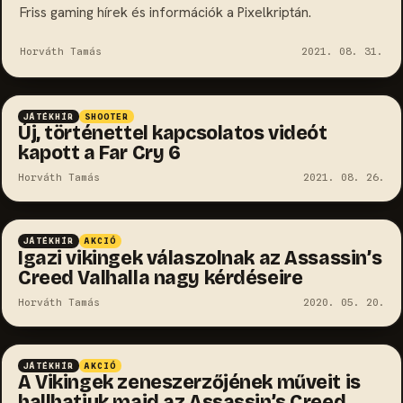
Friss gaming hírek és információk a Pixelkriptán.
Horváth Tamás
2021. 08. 31.
JÁTÉKHÍR
SHOOTER
Új, történettel kapcsolatos videót
kapott a Far Cry 6
Horváth Tamás
2021. 08. 26.
JÁTÉKHÍR
AKCIÓ
Igazi vikingek válaszolnak az Assassin’s
Creed Valhalla nagy kérdéseire
Horváth Tamás
2020. 05. 20.
JÁTÉKHÍR
AKCIÓ
A Vikingek zeneszerzőjének műveit is
hallhatjuk majd az Assassin’s Creed