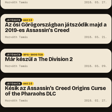
Horváth Tamás
2018. 03. 27.
JÁTÉKHÍR
AKCIÓ
Az ősi Görögországban játszódik majd a
2019-es Assassin’s Creed
Horváth Tamás
2018. 03. 21.
JÁTÉKHÍR
RPG-SHOOTER
Már készül a The Division 2
Horváth Tamás
2018. 03. 09.
JÁTÉKHÍR
AKCIÓ
Késik az Assassin’s Creed Origins Curse
of the Pharaohs DLC
Horváth Tamás
2018. 02. 27.