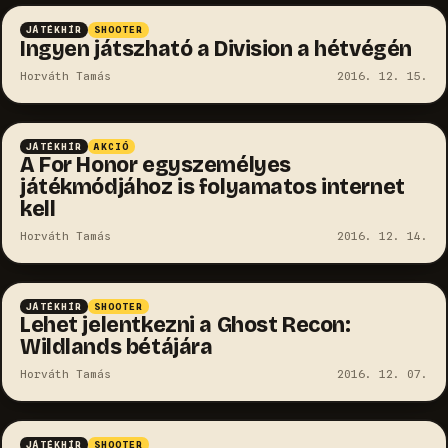
JÁTÉKHÍR
SHOOTER
Ingyen játszható a Division a hétvégén
Horváth Tamás
2016. 12. 15.
JÁTÉKHÍR
AKCIÓ
A For Honor egyszemélyes
játékmódjához is folyamatos internet
kell
Horváth Tamás
2016. 12. 14.
JÁTÉKHÍR
SHOOTER
Lehet jelentkezni a Ghost Recon:
Wildlands bétájára
Horváth Tamás
2016. 12. 07.
JÁTÉKHÍR
SHOOTER