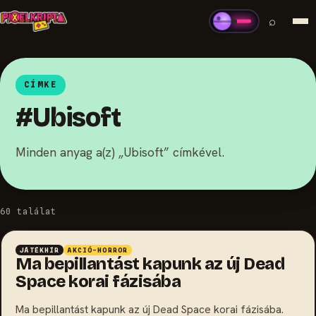
⌕
CÍMKE
#Ubisoft
Minden anyag a(z) „Ubisoft” címkével.
60 találat
JÁTÉKHÍR
AKCIÓ-HORROR
Ma bepillantást kapunk az új Dead
Space korai fázisába
Ma bepillantást kapunk az új Dead Space korai fázisába.