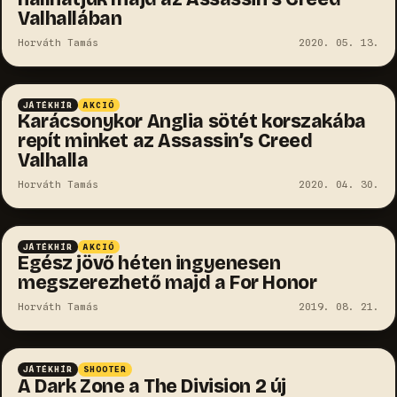
Valhallában
Horváth Tamás
2020. 05. 13.
JÁTÉKHÍR
AKCIÓ
Karácsonykor Anglia sötét korszakába
repít minket az Assassin’s Creed
Valhalla
Horváth Tamás
2020. 04. 30.
JÁTÉKHÍR
AKCIÓ
Egész jövő héten ingyenesen
megszerezhető majd a For Honor
Horváth Tamás
2019. 08. 21.
JÁTÉKHÍR
SHOOTER
A Dark Zone a The Division 2 új