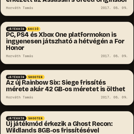
Horváth Tamás
2017. 08. 09.
JÁTÉKHÍR
AKCIÓ
PC, PS4 és Xbox One platformokon is
ingyenesen játszható a hétvégén a For
Honor
Horváth Tamás
2017. 08. 09.
JÁTÉKHÍR
SHOOTER
Az új Rainbow Six: Siege frissítés
mérete akár 42 GB-os méretet is ölthet
Horváth Tamás
2017. 08. 09.
JÁTÉKHÍR
SHOOTER
Új játékmód érkezik a Ghost Recon:
Wildlands 8GB-os frissítésével