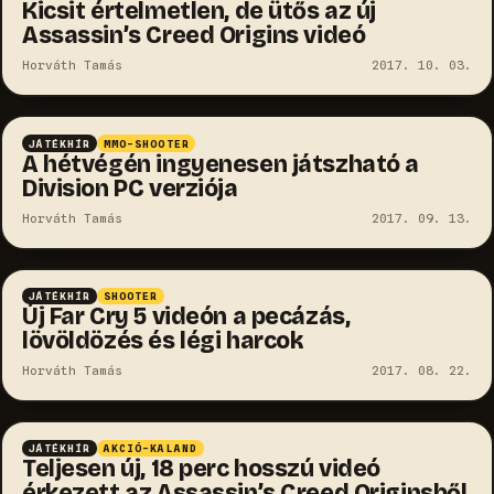
Kicsit értelmetlen, de ütős az új
Assassin’s Creed Origins videó
Horváth Tamás
2017. 10. 03.
JÁTÉKHÍR
MMO-SHOOTER
A hétvégén ingyenesen játszható a
Division PC verziója
Horváth Tamás
2017. 09. 13.
JÁTÉKHÍR
SHOOTER
Új Far Cry 5 videón a pecázás,
lövöldözés és légi harcok
Horváth Tamás
2017. 08. 22.
JÁTÉKHÍR
AKCIÓ-KALAND
Teljesen új, 18 perc hosszú videó
érkezett az Assassin’s Creed Originsből