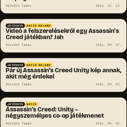
Horváth Tamás
2016. 10. 13.
JÁTÉKHÍR
AKCIÓ-KALAND
Videó a felszerelésekről egy Assassin’s
Creed játékban? Jah
Horváth Tamás
2014. 09. 27.
JÁTÉKHÍR
AKCIÓ-KALAND
Pár új Assassin’s Creed Unity kép annak,
akit még érdekel
Horváth Tamás
2014. 09. 03.
JÁTÉKHÍR
AKCIÓ
Assassin’s Creed: Unity –
négyszemélyes co-op játékmenet
Horváth Tamás
2014. 06. 10.