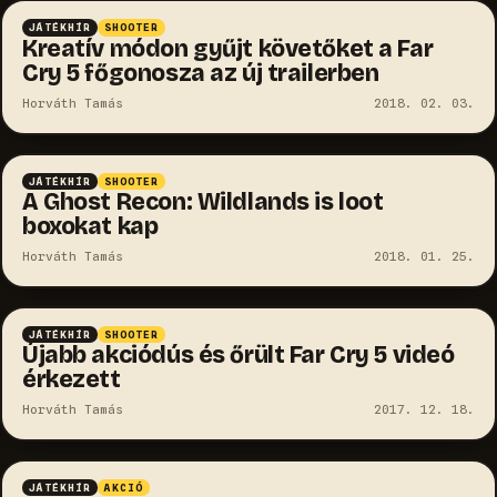
JÁTÉKHÍR
SHOOTER
Kreatív módon gyűjt követőket a Far
Cry 5 főgonosza az új trailerben
Horváth Tamás
2018. 02. 03.
JÁTÉKHÍR
SHOOTER
A Ghost Recon: Wildlands is loot
boxokat kap
Horváth Tamás
2018. 01. 25.
JÁTÉKHÍR
SHOOTER
Újabb akciódús és őrült Far Cry 5 videó
érkezett
Horváth Tamás
2017. 12. 18.
JÁTÉKHÍR
AKCIÓ