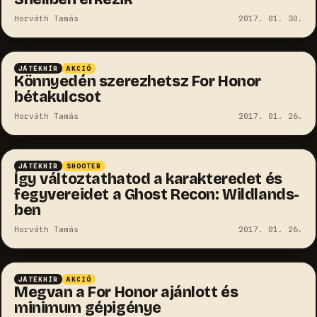
Horváth Tamás
2017. 01. 30.
JÁTÉKHÍR
AKCIÓ
Könnyedén szerezhetsz For Honor
bétakulcsot
Horváth Tamás
2017. 01. 26.
JÁTÉKHÍR
SHOOTER
Így változtathatod a karakteredet és
fegyvereidet a Ghost Recon: Wildlands-
ben
Horváth Tamás
2017. 01. 26.
JÁTÉKHÍR
AKCIÓ
Megvan a For Honor ajánlott és
minimum gépigénye