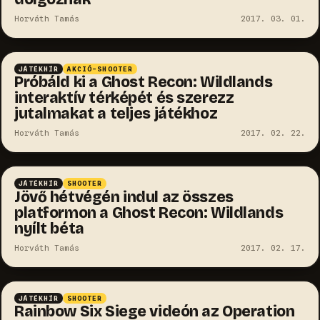
Horváth Tamás
2017. 03. 01.
JÁTÉKHÍR
AKCIÓ-SHOOTER
Próbáld ki a Ghost Recon: Wildlands
interaktív térképét és szerezz
jutalmakat a teljes játékhoz
Horváth Tamás
2017. 02. 22.
JÁTÉKHÍR
SHOOTER
Jövő hétvégén indul az összes
platformon a Ghost Recon: Wildlands
nyílt béta
Horváth Tamás
2017. 02. 17.
JÁTÉKHÍR
SHOOTER
Rainbow Six Siege videón az Operation