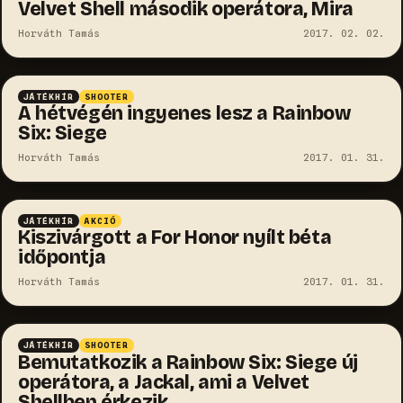
Velvet Shell második operátora, Mira
Horváth Tamás
2017. 02. 02.
JÁTÉKHÍR
SHOOTER
A hétvégén ingyenes lesz a Rainbow
Six: Siege
Horváth Tamás
2017. 01. 31.
JÁTÉKHÍR
AKCIÓ
Kiszivárgott a For Honor nyílt béta
időpontja
Horváth Tamás
2017. 01. 31.
JÁTÉKHÍR
SHOOTER
Bemutatkozik a Rainbow Six: Siege új
operátora, a Jackal, ami a Velvet
Shellben érkezik