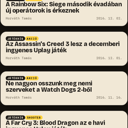
A Rainbow Six: Siege második évadában
új operátorok is érkeznek
Horváth Tamás
2016. 12. 02.
JÁTÉKHÍR
AKCIÓ
Az Assassin’s Creed 3 lesz a decemberi
ingyenes Uplay játék
Horváth Tamás
2016. 12. 01.
JÁTÉKHÍR
AKCIÓ
Ne nagyon osszunk meg nemi
szerveket a Watch Dogs 2-ből
Horváth Tamás
2016. 11. 16.
JÁTÉKHÍR
SHOOTER
A Far Cry 3: Blood Dragon az e havi