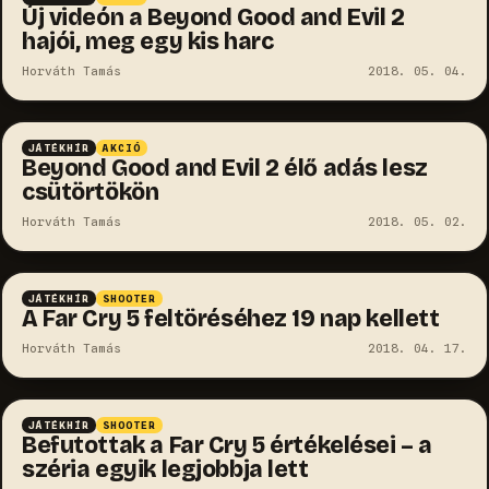
Új videón a Beyond Good and Evil 2
hajói, meg egy kis harc
Horváth Tamás
2018. 05. 04.
JÁTÉKHÍR
AKCIÓ
Beyond Good and Evil 2 élő adás lesz
csütörtökön
Horváth Tamás
2018. 05. 02.
JÁTÉKHÍR
SHOOTER
A Far Cry 5 feltöréséhez 19 nap kellett
Horváth Tamás
2018. 04. 17.
JÁTÉKHÍR
SHOOTER
Befutottak a Far Cry 5 értékelései – a
széria egyik legjobbja lett