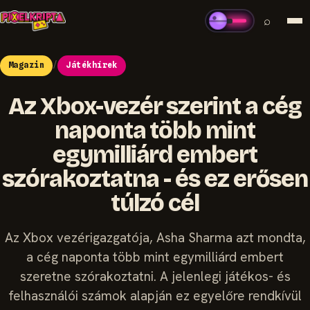
⌕
Magazin
/
Játékhírek
Az Xbox-vezér szerint a cég
naponta több mint
egymilliárd embert
szórakoztatna - és ez erősen
túlzó cél
Az Xbox vezérigazgatója, Asha Sharma azt mondta,
a cég naponta több mint egymilliárd embert
szeretne szórakoztatni. A jelenlegi játékos- és
felhasználói számok alapján ez egyelőre rendkívül