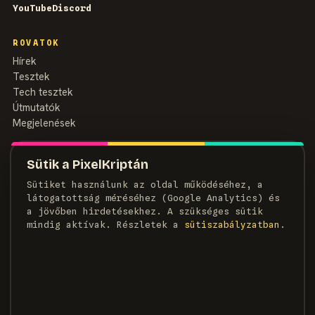
YouTube
Discord
ROVATOK
Hírek
Tesztek
Tech tesztek
Útmutatók
Megjelenések
MAGAZIN
Sütik a PixelKriptán
Rólunk
Sütiket használunk az oldal működéséhez, a
Szerzők
látogatottság méréséhez (Google Analytics) és
Médiaajánlat
a jövőben hirdetésekhez. A szükséges sütik
Kapcsolat
mindig aktívak. Részletek a
süti­szabályzatban
.
HÍRLEVÉL
Heti adag pixel, egyenesen a postaládádba.