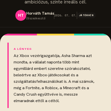
ambiciózus, szinte irreális cél.
Horváth Tamás
HT
2026. 07. 07.
JÁTÉKHÍR
főszerkesztő
Az Xbox vezérigazgatója, Asha Sharma azt
mondta, a vállalat naponta több mint
egymilliárd embert szeretne szórakoztatni,
beleértve az Xbox-játékosokat és a
szolgáltatásfelhasználókat is. A mai számok,
még a Fortnite, a Roblox, a Minecraft és a
Candy Crush együttvéve is, messze
elmaradnak ettől a céltól.