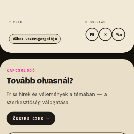
CÍMKÉK
MEGOSZTÁS
FB
X
Pin
#Xbox vezérigazgatója
KAPCSOLÓDÓ
Tovább olvasnál?
Friss hírek és vélemények a témában — a
szerkesztőség válogatása.
ÖSSZES CIKK →