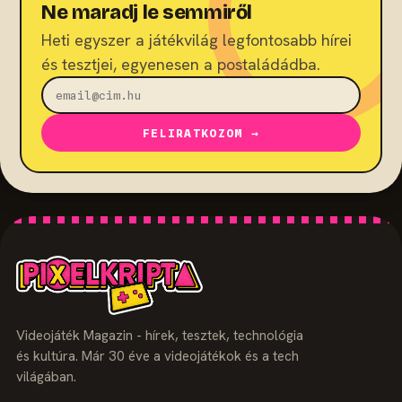
Ne maradj le semmiről
Heti egyszer a játékvilág legfontosabb hírei
és tesztjei, egyenesen a postaládádba.
FELIRATKOZOM →
Videojáték Magazin - hírek, tesztek, technológia
és kultúra. Már 30 éve a videojátékok és a tech
világában.