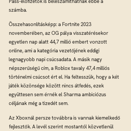
Pass-előfizetők is beleszámíthatnak ebbe a
számba.
Összehasonlításképp: a Fortnite 2023
novemberében, az OG pálya visszatérésekor
egyetlen nap alatt 44,7 millió embert vonzott
online, ami a kategória vezetőjének eddigi
legnagyobb napi csúcsadata. A másik nagy
népszerűségű cím, a Roblox tavaly 47,4 milliós
történelmi csúcsot ért el. Ha feltesszük, hogy a két
játék közönsége között nincs átfedés, ezek
együttesen sem érnék el Sharma ambiciózus
céljának még a tizedét sem.
Az Xboxnál persze továbbra is vannak kiemelkedő
fejlesztők. A levél szerint mostantól közvetlenül