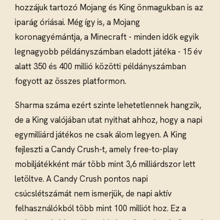
hozzájuk tartozó Mojang és King önmagukban is az
iparág óriásai. Még így is, a Mojang
koronagyémántja, a Minecraft - minden idők egyik
legnagyobb példányszámban eladott játéka - 15 év
alatt 350 és 400 millió közötti példányszámban
fogyott az összes platformon.
Sharma száma ezért szinte lehetetlennek hangzik,
de a King valójában utat nyithat ahhoz, hogy a napi
egymilliárd játékos ne csak álom legyen. A King
fejleszti a Candy Crush-t, amely free-to-play
mobiljátékként már több mint 3,6 milliárdszor lett
letöltve. A Candy Crush pontos napi
csúcslétszámát nem ismerjük, de napi aktív
felhasználókból több mint 100 milliót hoz. Ez a