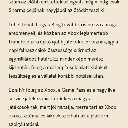
szám az előbb említettekkel együtt még mindig csak
Sharma céljának nagyjából az ötödét teszi ki.
Lehet tehát, hogy a King továbbra is hozza a maga
eredményeit, és közben az Xbox legismertebb
franchise-aira építő újabb játékok is érkeznek, így a
napi felhasználók összessége
elérheti
az
egymilliárdos határt. Ez mindenképp merész
kijelentés, főleg a mai leépítések miatt kialakult
feszültség és a vállalat korábbi botlásai után.
Ez a hír főleg az Xbox, a Game Pass és a nagy live
service játékok miatt érdekes a magyar
játékosoknak, mert jól mutatja, merre tart az Xbox
ökoszisztéma, és kiknek szólhatnak a platform
szolgáltatásai.