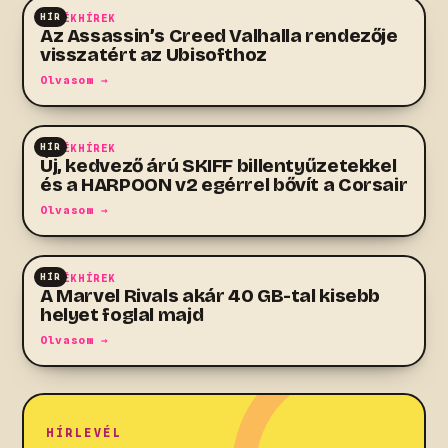
HÍR
JÁTÉKHÍREK
Az Assassin’s Creed Valhalla rendezője
visszatért az Ubisofthoz
Olvasom →
HÍR
JÁTÉKHÍREK
Új, kedvező árú SKIFF billentyűzetekkel
és a HARPOON v2 egérrel bővít a Corsair
Olvasom →
HÍR
JÁTÉKHÍREK
A Marvel Rivals akár 40 GB-tal kisebb
helyet foglal majd
Olvasom →
HÍRLEVÉL