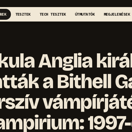
REK
TESZTEK
TECH TESZTEK
ÚTMUTATÓK
MEGJELENÉSEK
kula Anglia királ
ták a Bithell G
szív vámpírjáté
ampirium: 1997-