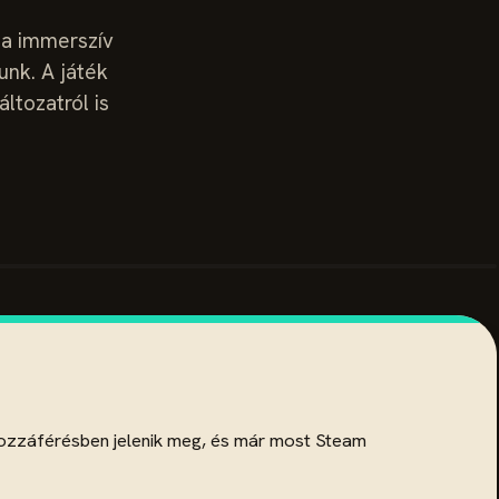
ta immerszív
unk. A játék
ltozatról is
 hozzáférésben jelenik meg, és már most Steam