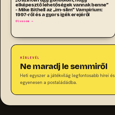
elképesztő lehetőségek vannak benne”
- Mike Bithell az „im-slim” Vampirium:
1997-ről és a gyors igék erejéről
Olvasom →
HÍRLEVÉL
Ne maradj le semmiről
Heti egyszer a játékvilág legfontosabb hírei és 
egyenesen a postaládádba.