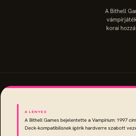
A Bithell G
vámpírjáték
korai hozzá
A Bithell Games bejelentette a Vampirium: 1997 cím
Deck-kompatibilisnek ígérik hardverre szabott vezé