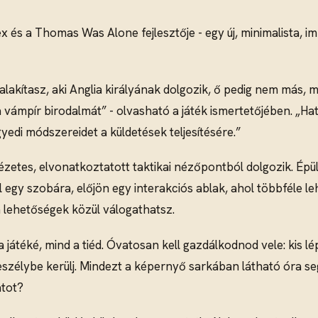
ex és a Thomas Was Alone fejlesztője - egy új, minimalista, 
 alakítasz, aki Anglia királyának dolgozik, ő pedig nem más,
a vámpír birodalmát” - olvasható a játék ismertetőjében. „Ha
yedi módszereidet a küldetések teljesítésére.”
etes, elvonatkoztatott taktikai nézőpontból dolgozik. Épül
ul egy szobára, előjön egy interakciós ablak, ahol többféle 
a lehetőségek közül válogathatsz.
játéké, mind a tiéd. Óvatosan kell gazdálkodnod vele: kis lé
eszélybe kerülj. Mindezt a képernyő sarkában látható óra se
atot?