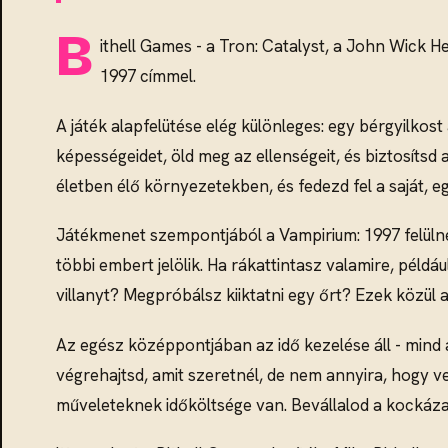
B
ithell Games - a Tron: Catalyst, a John Wick H
1997 címmel.
A játék alapfelütése elég különleges: egy bérgyilkost
képességeidet, öld meg az ellenségeit, és biztosítsd 
életben élő környezetekben, és fedezd fel a saját, eg
Játékmenet szempontjából a Vampirium: 1997 felülnéz
többi embert jelölik. Ha rákattintasz valamire, példá
villanyt? Megpróbálsz kiiktatni egy őrt? Ezek közül 
Az egész középpontjában az idő kezelése áll - mind a 
végrehajtsd, amit szeretnél, de nem annyira, hogy v
műveleteknek időköltsége van. Bevállalod a kockáz