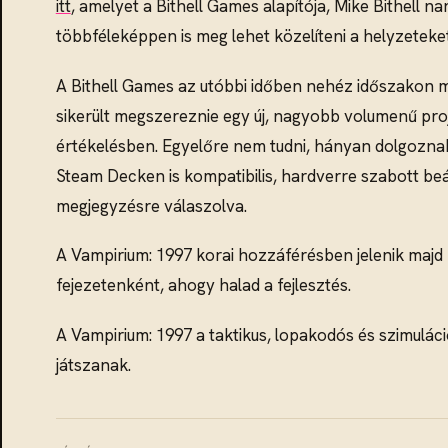
itt
, amelyet a Bithell Games alapítója, Mike Bithell 
többféleképpen is meg lehet közelíteni a helyzeteket
A Bithell Games az utóbbi időben nehéz időszakon me
sikerült megszereznie egy új, nagyobb volumenű proje
értékelésben. Egyelőre nem tudni, hányan dolgoznak 
Steam Decken is kompatibilis, hardverre szabott beáll
megjegyzésre válaszolva.
A Vampirium: 1997 korai hozzáférésben jelenik majd 
fejezetenként, ahogy halad a fejlesztés.
A Vampirium: 1997 a taktikus, lopakodós és szimulá
játszanak.