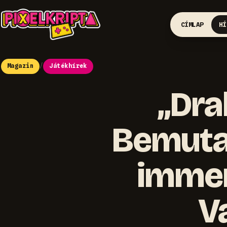
CÍMLAP
HÍ
Magazin
/
Játékhírek
„Dra
Bemutat
immer
V