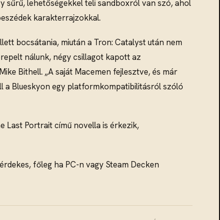
gy sűrű, lehetőségekkel teli sandboxról van szó, ahol
rbeszédek karakterrajzokkal.
lett bocsátania, miután a Tron: Catalyst után nem
repelt nálunk, négy csillagot kapott az
ike Bithell. „A saját Macemen fejlesztve, és már
ell a Blueskyon egy platformkompatibilitásról szóló
Last Portrait című novella is érkezik,
n érdekes, főleg ha PC-n vagy Steam Decken