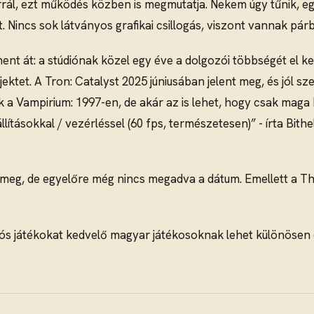
narrál, ezt működés közben is megmutatja. Nekem úgy tűnik, e
. Nincs sok látványos grafikai csillogás, viszont vannak pá
nt át: a stúdiónak közel egy éve a dolgozói többségét el kel
ktet. A Tron: Catalyst 2025 júniusában jelent meg, és jól sze
a Vampirium: 1997-en, de akár az is lehet, hogy csak maga M
ításokkal / vezérléssel (60 fps, természetesen)” - írta Bith
meg, de egyelőre még nincs megadva a dátum. Emellett a The 
ciós játékokat kedvelő magyar játékosoknak lehet különöse