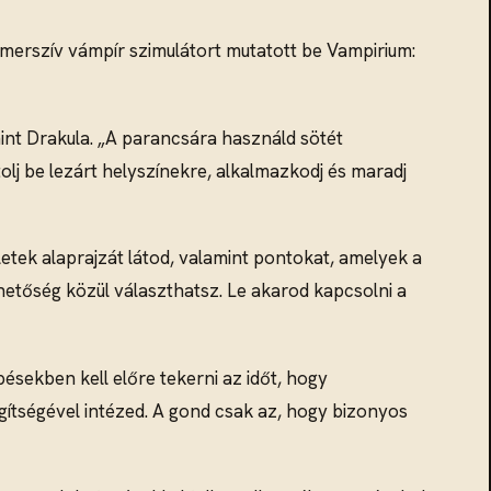
immerszív vámpír szimulátort mutatott be Vampirium:
 mint Drakula. „A parancsára használd sötét
tolj be lezárt helyszínekre, alkalmazkodj és maradj
etek alaprajzát látod, valamint pontokat, amelyek a
lehetőség közül választhatsz. Le akarod kapcsolni a
pésekben kell előre tekerni az időt, hogy
gítségével intézed. A gond csak az, hogy bizonyos