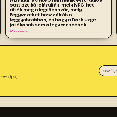
statisztikái elárulják, mely NPC-ket
ölték meg a legtöbbször, mely
fegyvereket használták a
leggyakrabban, és hogy a Dark Urge
játékosok sem a legvéresebbek
Olvasom →
tesztjei,