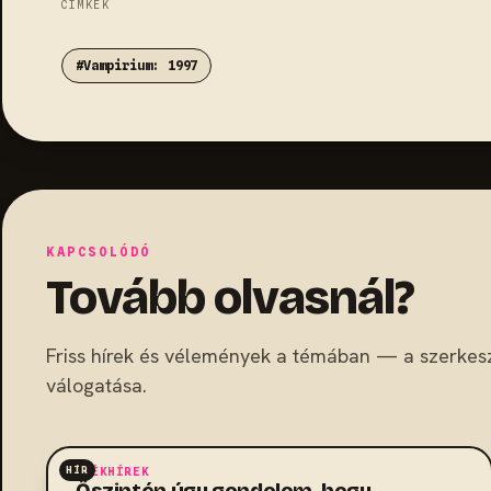
CÍMKÉK
#Vampirium: 1997
KAPCSOLÓDÓ
Tovább olvasnál?
Friss hírek és vélemények a témában — a szerkes
válogatása.
HÍR
JÁTÉKHÍREK
„Őszintén úgy gondolom, hogy