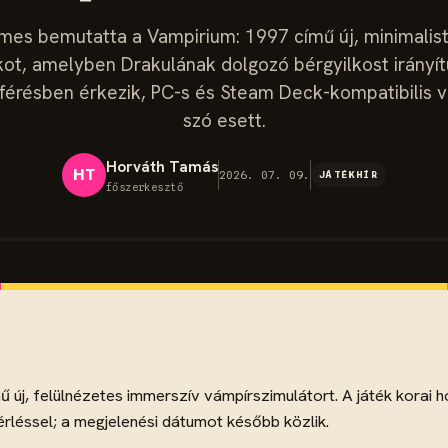
ames bemutatta a Vampirium: 1997 című új, minimalis
ot, amelyben Drakulának dolgozó bérgyilkost irányít
férésben érkezik, PC-s és Steam Deck-kompatibilis vá
szó esett.
Horváth Tamás
HT
2026. 07. 09.
JÁTÉKHÍR
főszerkesztő
ű új, felülnézetes immerszív vámpírszimulátort. A játék korai
rléssel; a megjelenési dátumot később közlik.