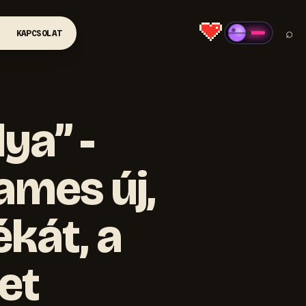
⌕
KAPCSOLAT
ya” -
ames új,
kát, a
et