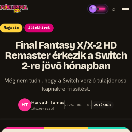
⌕
Magazin
/
Játékhírek
Final Fantasy X/X-2 HD
Remaster érkezik a Switch
2-re jövő hónapban
Még nem tudni, hogy a Switch verzió tulajdonosai
kapnak-e frissítést.
Horváth Tamás
HT
2026. 06. 10.
JÁTÉKHÍR
főszerkesztő