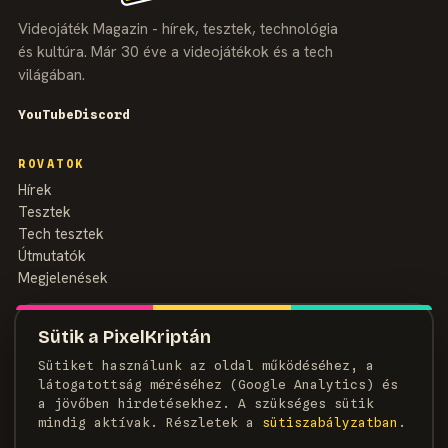
Videojáték Magazin - hírek, tesztek, technológia
és kultúra. Már 30 éve a videojátékok és a tech
világában.
YouTube
Discord
ROVATOK
Hírek
Tesztek
Tech tesztek
Útmutatók
Megjelenések
MAGAZIN
Sütik a PixelKriptán
Rólunk
Sütiket használunk az oldal működéséhez, a
Szerzők
látogatottság méréséhez (Google Analytics) és
Médiaajánlat
a jövőben hirdetésekhez. A szükséges sütik
Kapcsolat
mindig aktívak. Részletek a
süti­szabályzatban
.