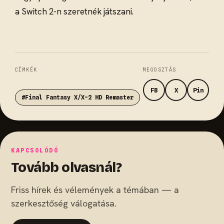
a Switch 2-n szeretnék játszani.
CÍMKÉK
MEGOSZTÁS
FB
X
Pin
#Final Fantasy X/X-2 HD Remaster
KAPCSOLÓDÓ
Tovább olvasnál?
Friss hírek és vélemények a témában — a
szerkesztőség válogatása.