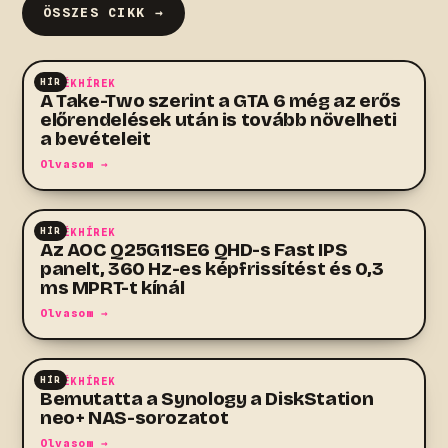
ÖSSZES CIKK →
HÍR
JÁTÉKHÍREK
A Take-Two szerint a GTA 6 még az erős
előrendelések után is tovább növelheti
a bevételeit
Olvasom →
HÍR
JÁTÉKHÍREK
Az AOC Q25G11SE6 QHD-s Fast IPS
panelt, 360 Hz-es képfrissítést és 0,3
ms MPRT-t kínál
Olvasom →
HÍR
JÁTÉKHÍREK
Bemutatta a Synology a DiskStation
neo+ NAS-sorozatot
Olvasom →