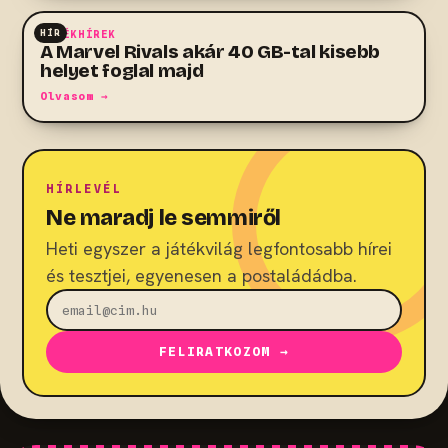
HÍR
JÁTÉKHÍREK
A Marvel Rivals akár 40 GB-tal kisebb
helyet foglal majd
Olvasom →
HÍRLEVÉL
Ne maradj le semmiről
Heti egyszer a játékvilág legfontosabb hírei
és tesztjei, egyenesen a postaládádba.
FELIRATKOZOM →