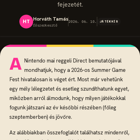
fejezetét.
Horváth Tamás
HT
2026. 06. 10.
JÁTÉKHÍR
főszerkesztő
A
Nintendo mai reggeli Direct bemutatójával
mondhatjuk, hogy a 2026-os Summer Game
Fest hivatalosan is véget ért. Most már vehetünk
egy mély lélegzetet és esetleg szundíthatunk egyet,
miközben arról álmodunk, hogy milyen játékokkal
fogunk játszani az év későbbi részében (főleg
szeptemberben) és jövőre.
Az alábbiakban összefoglalót találhatsz mindenről,