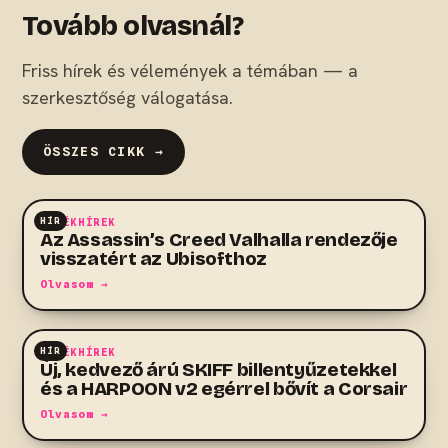
Tovább olvasnál?
Friss hírek és vélemények a témában — a
szerkesztőség válogatása.
ÖSSZES CIKK →
HÍR
JÁTÉKHÍREK
Az Assassin’s Creed Valhalla rendezője
visszatért az Ubisofthoz
Olvasom →
HÍR
JÁTÉKHÍREK
Új, kedvező árú SKIFF billentyűzetekkel
és a HARPOON v2 egérrel bővít a Corsair
Olvasom →