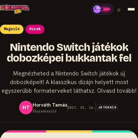
⌕
Magazin
/
Hírek
Nintendo Switch játékok
dobozképei bukkantak fel
Megnézheted a Nintendo Switch játékok új
dobozképeit! A klasszikus dizájn helyett most
egyszerűbb formaterveket láthatsz. Olvasd tovább!
Horváth Tamás
HT
2017. 01. 14.
JÁTÉKHÍR
főszerkesztő