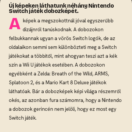
Új képeken láthatunk néhány Nintendo
Switch játék dobozképét.
A
képek a megszokottnál jóval egyszerűbb
dizájnról tanúskodnak. A dobozokon
felbukkannak ugyan a vörös Switch logók, de az
oldalaikon semmi sem különbözteti meg a Switch
játékokat a többitől, mint ahogyan teszi azt a kék
szín a Wii U játékok esetében. A dobozokon
egyébként a Zelda: Breath of the Wild, ARMS,
Splatoon 2, és a Mario Kart 8 Deluxe játékok
láthatóak. Bár a dobozképek képi világa részemről
okés, az azonban fura számomra, hogy a Nintendo
a dobozok gerincén nem jelöli, hogy ez most egy
Switch játék.