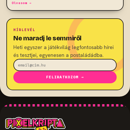
Olvasom →
HÍRLEVÉL
Ne maradj le semmiről
Heti egyszer a játékvilág legfontosabb hírei
és tesztjei, egyenesen a postaládádba.
FELIRATKOZOM →