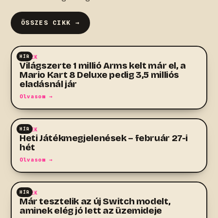
ÖSSZES CIKK →
HÍR
HÍREK
Világszerte 1 millió Arms kelt már el, a
Mario Kart 8 Deluxe pedig 3,5 milliós
eladásnál jár
Olvasom →
HÍR
HÍREK
Heti Játékmegjelenések – február 27-i
hét
Olvasom →
HÍR
HÍREK
Már tesztelik az új Switch modelt,
aminek elég jó lett az üzemideje