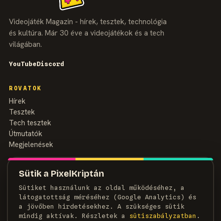
Videojáték Magazin - hírek, tesztek, technológia
és kultúra. Már 30 éve a videojátékok és a tech
világában.
YouTube
Discord
ROVATOK
Hírek
Tesztek
Tech tesztek
Útmutatók
Megjelenések
MAGAZIN
Sütik a PixelKriptán
Rólunk
Sütiket használunk az oldal működéséhez, a
Szerzők
látogatottság méréséhez (Google Analytics) és
Médiaajánlat
a jövőben hirdetésekhez. A szükséges sütik
Kapcsolat
mindig aktívak. Részletek a
süti­szabályzatban
.