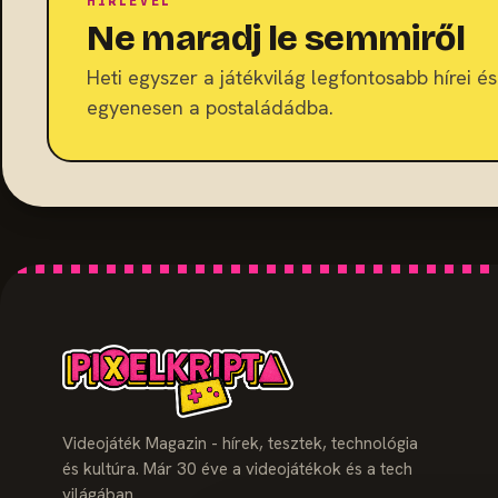
HÍRLEVÉL
Ne maradj le semmiről
Heti egyszer a játékvilág legfontosabb hírei és 
egyenesen a postaládádba.
Videojáték Magazin - hírek, tesztek, technológia
és kultúra. Már 30 éve a videojátékok és a tech
világában.