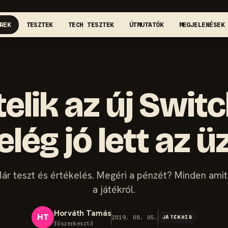
REK
TESZTEK
TECH TESZTEK
ÚTMUTATÓK
MEGJELENÉSEK
elik az új Swit
lég jó lett az 
ár teszt és értékelés. Megéri a pénzét? Minden amit
a játékról.
Horváth Tamás
HT
2019. 08. 05.
JÁTÉKHÍR
főszerkesztő