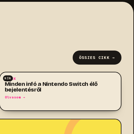
ÖSSZES CIKK →
HÍR
HÍREK
Minden infó a Nintendo Switch élő
bejelentésről
Olvasom →