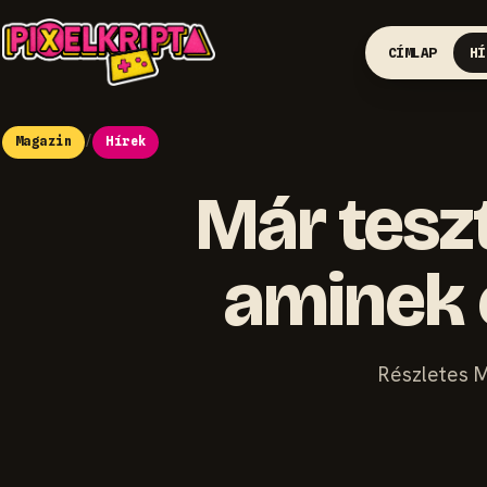
CÍMLAP
HÍ
Magazin
/
Hírek
Már teszt
aminek e
Részletes M