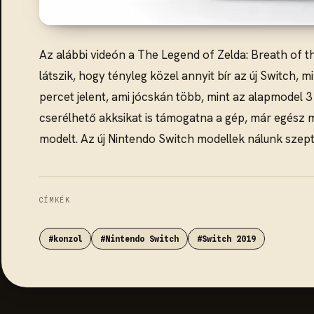
Az alábbi videón a The Legend of Zelda: Breath of t
látszik, hogy tényleg közel annyit bír az új Switch, 
percet jelent, ami jócskán több, mint az alapmodel 3
cserélhető akksikat is támogatna a gép, már egész más
modelt. Az új Nintendo Switch modellek nálunk szep
CÍMKÉK
#konzol
#Nintendo Switch
#Switch 2019