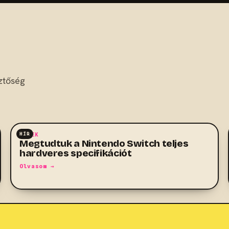
ztőség
HÍR
HÍREK
Megtudtuk a Nintendo Switch teljes
hardveres specifikációt
Olvasom →