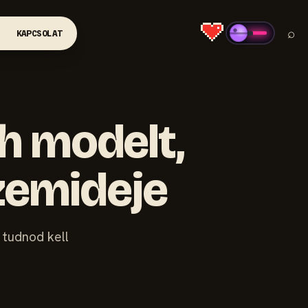
⌕
KAPCSOLAT
ch modelt,
üzemideje
 tudnod kell