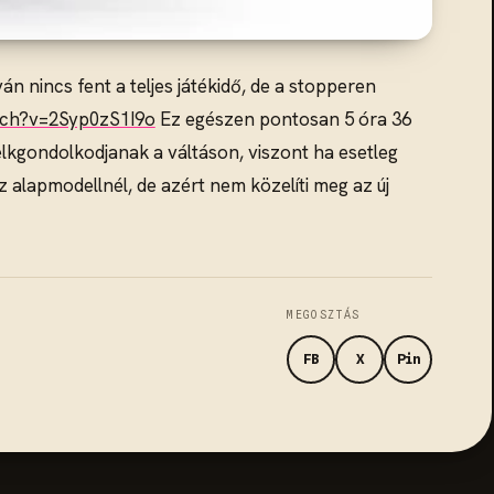
n nincs fent a teljes játékidő, de a stopperen
tch?v=2Syp0zS1I9o
Ez egészen pontosan 5 óra 36
 elkgondolkodjanak a váltáson, viszont ha esetleg
z alapmodellnél, de azért nem közelíti meg az új
MEGOSZTÁS
FB
X
Pin