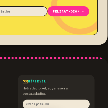
FELIRATKOZOM →
HÍRLEVÉL
Heti adag pixel, egyenesen a
postaládádba.