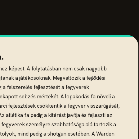
a.
szhez képest. A folytatásban nem csak nagyobb
anak a játékosoknak. Megváltozik a fejlődési
 a felszerelés fejlesztését a fegyverek
 bekapott sebzés mértékét. A lopakodás fa növeli a
ci fejlesztések csökkentik a fegyver visszarúgását,
tlétika fa pedig a kitérést javítja és fejleszti az
 A fegyverek személyre szabhatósága alá tartozik a
isztolyok, mind pedig a shotgun esetében. A Warden