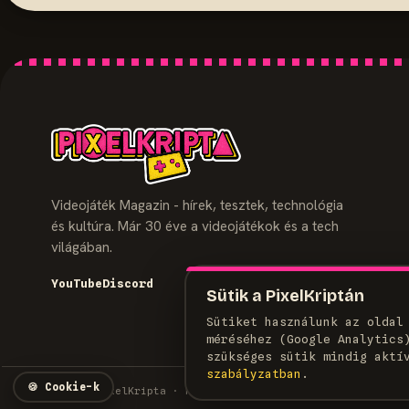
Videojáték Magazin - hírek, tesztek, technológia
és kultúra. Már 30 éve a videojátékok és a tech
világában.
YouTube
Discord
Sütik a PixelKriptán
Sütiket használunk az oldal
méréséhez (Google Analytics
szükséges sütik mindig aktí
szabályzatban
.
🍪
Cookie-k
© 2026 PixelKripta · Minden jog fenntartva