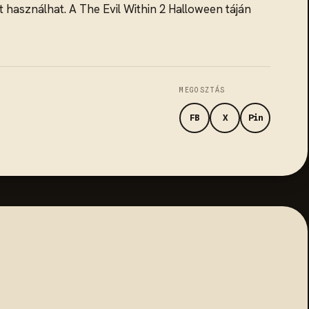
t használhat. A The Evil Within 2 Halloween táján
MEGOSZTÁS
FB
X
Pin