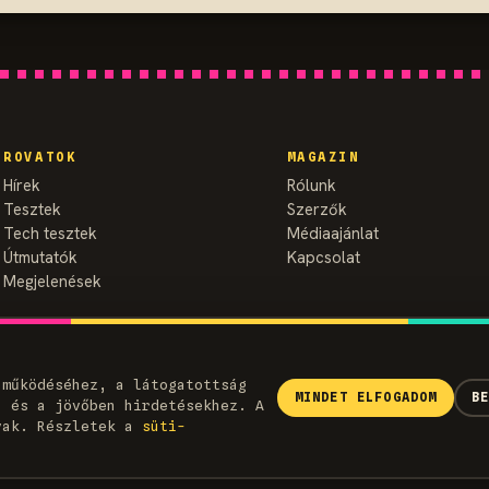
ROVATOK
MAGAZIN
Hírek
Rólunk
Tesztek
Szerzők
Tech tesztek
Médiaajánlat
Útmutatók
Kapcsolat
Megjelenések
 működéséhez, a látogatottság
MINDET ELFOGADOM
B
) és a jövőben hirdetésekhez. A
vak. Részletek a
süti­
Adatvédelem
Sütiszabályzat
Felhasználási feltétel