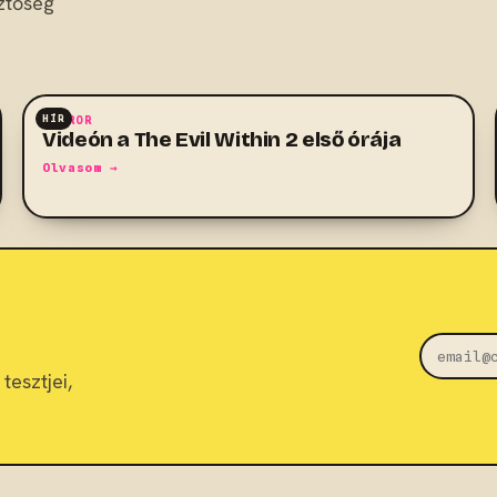
ztőség
HÍR
HORROR
Videón a The Evil Within 2 első órája
Olvasom →
tesztjei,