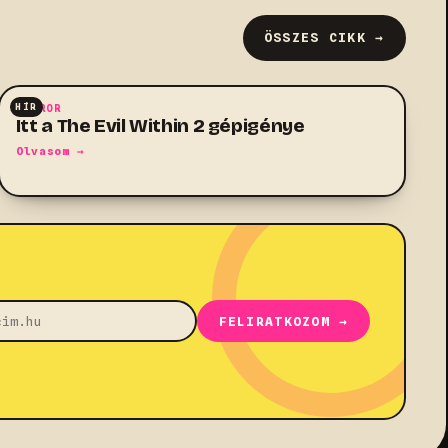
ÖSSZES CIKK →
HÍR
HORROR
Itt a The Evil Within 2 gépigénye
Olvasom →
FELIRATKOZOM →