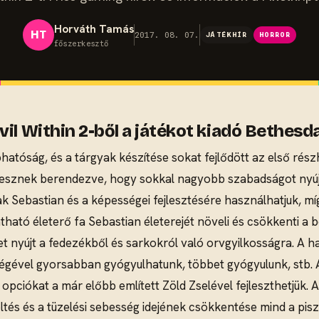
Horváth Tamás
HT
2017. 08. 07.
JÁTÉKHÍR
HORROR
főszerkesztő
il Within 2-ből a játékot kiadó Bethesd
atóság, és a tárgyak készítése sokat fejlődött az első ré
 lesznek berendezve, hogy sokkal nagyobb szabadságot nyújt
k Sebastian és a képességei fejlesztésére használhatjuk, míg
tható életerő fa Sebastian életerejét növeli és csökkenti a
 nyújt a fedezékből és sarkokról való orvgyilkosságra. A har
ségével gyorsabban gyógyulhatunk, többet gyógyulunk, stb. Az a
 opciókat a már előbb említett Zöld Zselével fejleszthetjük.
töltés és a tüzelési sebesség idejének csökkentése mind a p