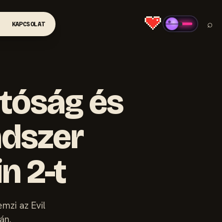
⌕
KAPCSOLAT
tóság és
ndszer
in 2-t
mzi az Evil
án.