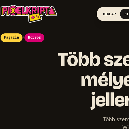
CÍMLAP
HÍ
Magazin
/
Horror
Több sz
mélye
jelle
Több szemé
Wi