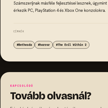
Számszeríjnak másféle fejlesztései lesznek, úgymint 
érkezik PC, PlayStation 4 és Xbox One konzolokra.
CÍMKÉK
#Bethesda
#horror
#The Evil Within 2
KAPCSOLÓDÓ
Tovább olvasnál?