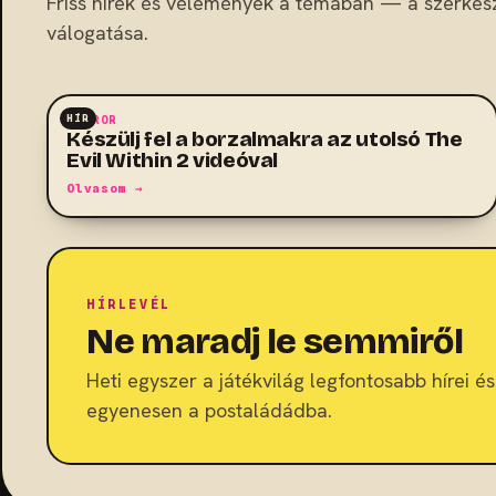
Friss hírek és vélemények a témában — a szerkes
válogatása.
HÍR
HORROR
Készülj fel a borzalmakra az utolsó The
Evil Within 2 videóval
Olvasom →
HÍRLEVÉL
Ne maradj le semmiről
Heti egyszer a játékvilág legfontosabb hírei és 
egyenesen a postaládádba.