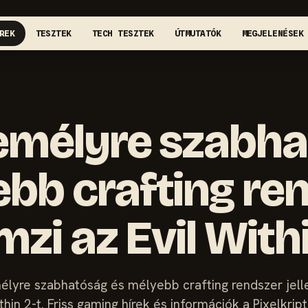
REK
TESZTEK
TECH TESZTEK
ÚTMUTATÓK
MEGJELENÉSEK
emélyre szabha
bb crafting re
mzi az Evil With
lyre szabhatóság és mélyebb crafting rendszer jelle
thin 2-t. Friss gaming hírek és információk a Pixelkript