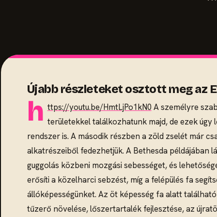
Újabb részleteket osztott meg az Ev
h
ttps://youtu.be/HmtLjPo1kN0
A személyre szabh
területekkel találkozhatunk majd, de ezek úgy
rendszer is. A második részben a zöld zselét már csa
alkatrészeiből fedezhetjük. A Bethesda példájában lá
guggolás közbeni mozgási sebességet, és lehetőséget
erősíti a közelharci sebzést, míg a felépülés fa segít
állóképességünket. Az öt képesség fa alatt található
tűzerő növelése, lőszertartalék fejlesztése, az újra