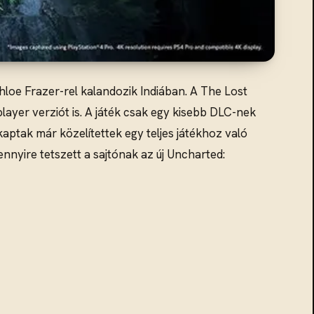
loe Frazer-rel kalandozik Indiában. A The Lost
player verziót is. A játék csak egy kisebb DLC-nek
aptak már közelítettek egy teljes játékhoz való
ennyire tetszett a sajtónak az új Uncharted: