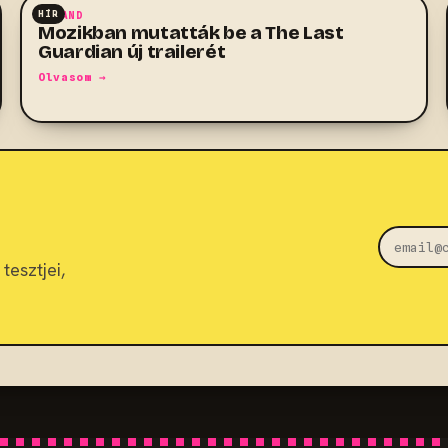
HÍR
KALAND
Mozikban mutatták be a The Last
Guardian új trailerét
Olvasom →
tesztjei,