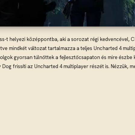
s-t helyezi középpontba, aki a sorozat régi kedvencével, Ch
etve mindkét változat tartalmazza a teljes Uncharted 4 multi
lgok gyorsan túlnőttek a fejlesztőcsapaton és mire észbe k
Dog frissíti az Uncharted 4 multiplayer részét is. Nézzük, m