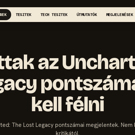
REK
TESZTEK
TECH TESZTEK
ÚTMUTATÓK
MEGJELENÉSEK
ttak az Unchart
gacy pontszám
kell félni
ted: The Lost Legacy pontszámai megjelentek. Nem ke
kritikától.