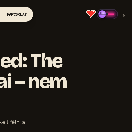
⌕
KAPCSOLAT
ed: The
ai – nem
ll félni a