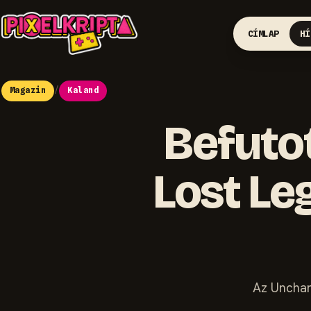
CÍMLAP
HÍ
Magazin
/
Kaland
Befuto
Lost Le
Az Unchar