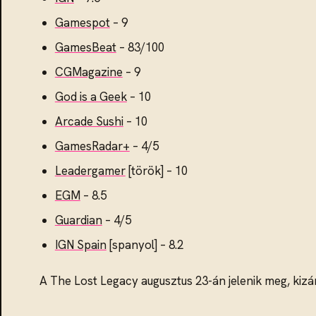
Gamespot
– 9
GamesBeat
– 83/100
CGMagazine
– 9
God is a Geek
– 10
Arcade Sushi
– 10
GamesRadar+
– 4/5
Leadergamer
[török] – 10
EGM
– 8.5
Guardian
– 4/5
IGN Spain
[spanyol] – 8.2
A The Lost Legacy augusztus 23-án jelenik meg, kizá