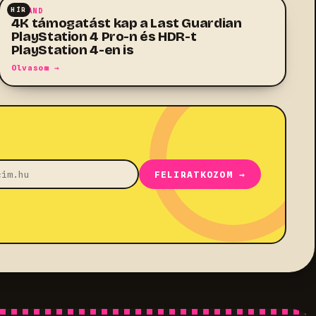
HÍR
KALAND
4K támogatást kap a Last Guardian
PlayStation 4 Pro-n és HDR-t
PlayStation 4-en is
Olvasom →
FELIRATKOZOM →