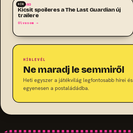
HÍR
KALAND
Kicsit spoileres a The Last Guardian új
trailere
Olvasom →
HÍRLEVÉL
Ne maradj le semmiről
Heti egyszer a játékvilág legfontosabb hírei és 
egyenesen a postaládádba.