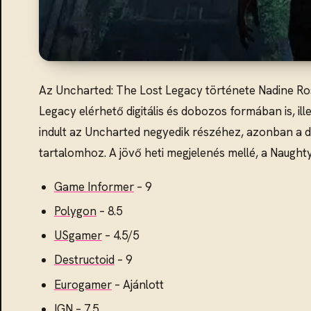
Az Uncharted: The Lost Legacy története Nadine Ros
Legacy elérhető digitális és dobozos formában is, ill
indult az Uncharted negyedik részéhez, azonban a do
tartalomhoz. A jövő heti megjelenés mellé, a Naughty 
Game Informer
– 9
Polygon
– 8.5
USgamer
– 4.5/5
Destructoid
– 9
Eurogamer
– Ajánlott
IGN
– 7.5