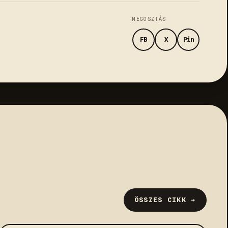
MEGOSZTÁS
FB
X
Pin
ÖSSZES CIKK →