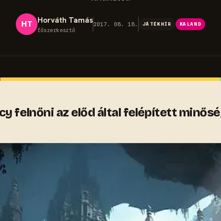
Horváth Tamás
HT
2017. 08. 18.
JÁTÉKHÍR
KALAND
főszerkesztő
y felnőni az előd által felépített minő