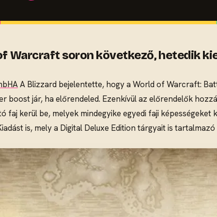
 of Warcraft soron következő, hetedik ki
cmbHA
A Blizzard bejelentette, hogy a World of Warcraft: Bat
er boost jár, ha előrendeled. Ezenkívül az előrendelők hozz
ató faj kerül be, melyek mindegyike egyedi faji képességeket 
adást is, mely a Digital Deluxe Edition tárgyait is tartalma