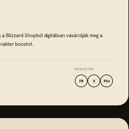
 a Blizzard Shopból digitálisan vásárolják meg a
arakter boostot.
MEGOSZTÁS
FB
X
Pin