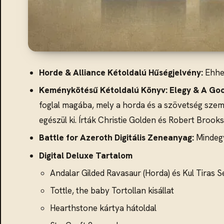
Horde & Alliance Kétoldalú Hűségjelvény:
Ehhez
Keménykötésű Kétoldalú Könyv: Elegy & A Go
foglal magába, mely a horda és a szövetség szems
egészül ki. Írták Christie Golden és Robert Brooks
Battle for Azeroth
Digitális Zeneanyag:
Mindegyi
Digital Deluxe Tartalom
Andalar Gilded Ravasaur (Horda) és Kul Tiras S
Tottle, the baby Tortollan kisállat
Hearthstone kártya hátoldal