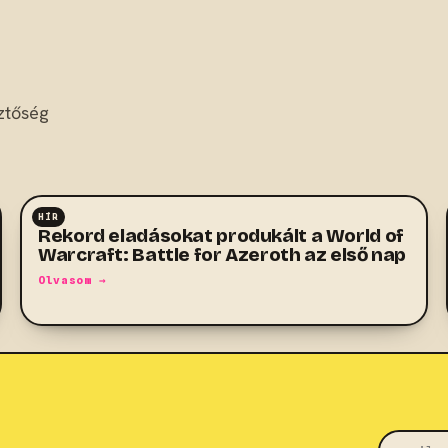
ztőség
HÍR
MMO
Rekord eladásokat produkált a World of
Warcraft: Battle for Azeroth az első nap
Olvasom →