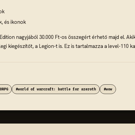
ok
, és ikonok
Edition nagyjából 30.000 Ft-os összegért érhető majd el. Akik
gi kiegészítőt, a Legion-t is. Ez is tartalmazza a level-110 k
ORPG
#world of warcraft: battle for azeroth
#wow