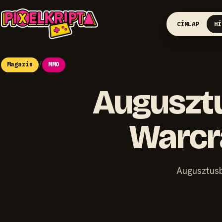
CÍMLAP
HÍ
Magazin
/
MMO
Augusztu
Warcra
Augusztusb