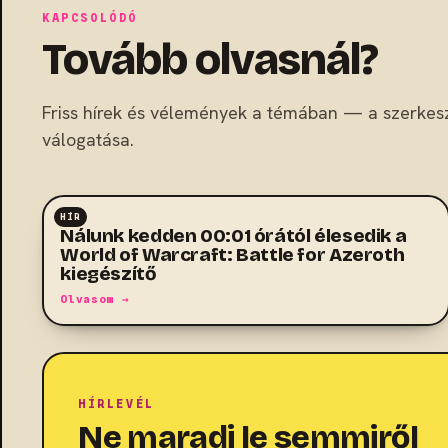
KAPCSOLÓDÓ
Tovább olvasnál?
Friss hírek és vélemények a témában — a szerkes
válogatása.
HÍR
MMO
Nálunk kedden 00:01 órától élesedik a
World of Warcraft: Battle for Azeroth
kiegészítő
Olvasom →
HÍRLEVÉL
Ne maradj le semmiről