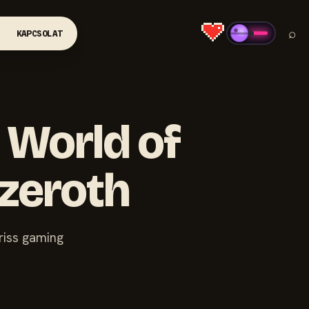
⌕
KAPCSOLAT
 World of
Azeroth
riss gaming