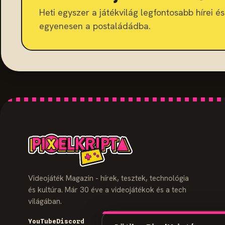
Heti egyszer a játékvilág legfontosabb hírei és 
egyenesen a postaládádba.
Videojáték Magazin - hírek, tesztek, technológia
és kultúra. Már 30 éve a videojátékok és a tech
világában.
YouTube
Discord