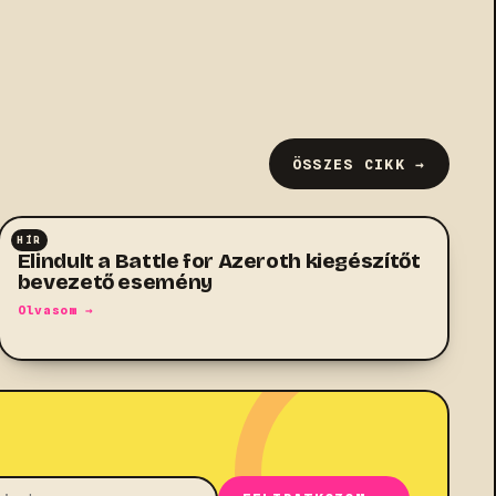
ÖSSZES CIKK →
HÍR
MMO
Elindult a Battle for Azeroth kiegészítőt
bevezető esemény
Olvasom →