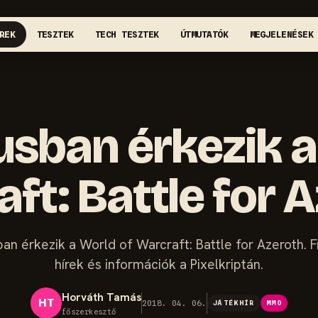
REK
TESZTEK
TECH TESZTEK
ÚTMUTATÓK
MEGJELENÉSEK
sban érkezik a
ft: Battle for 
an érkezik a World of Warcraft: Battle for Azeroth. F
hírek és információk a Pixelkriptán.
Horváth Tamás
HT
2018. 04. 06.
JÁTÉKHÍR
MMO
főszerkesztő