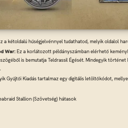
 a kétoldalú hűségjelvénnyel tudathatod, melyik oldalol harc
od War:
Ez a korlátozott példányszámban elérhető keményk
zögéből is bemutatja Teldrassil Égését. Mindegyik történet
.
k Gyűjtői Kiadás tartalmaz egy digitális letöltőkódot, mellyel
eabraid Stallion (Szövetség) hátasok