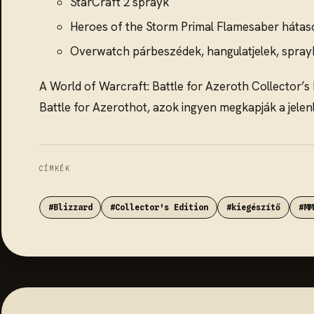
StarCraft 2 sprayk
Heroes of the Storm Primal Flamesaber hátas
Overwatch párbeszédek, hangulatjelek, sprayk
A World of Warcraft: Battle for Azeroth Collector’s 
Battle for Azerothot, azok ingyen megkapják a jelenle
CÍMKÉK
#Blizzard
#Collector's Edition
#kiegészítő
#MM