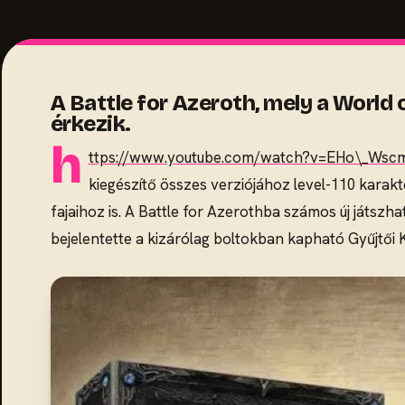
A Battle for Azeroth, mely a World
érkezik.
h
ttps://www.youtube.com/watch?v=EHo\_Ws
kiegészítő összes verziójához level-110 karakt
fajaihoz is. A Battle for Azerothba számos új játszh
bejelentette a kizárólag boltokban kapható Gyűjtői Ki