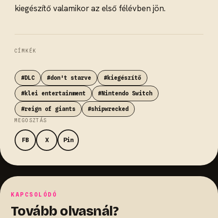
kiegészítő valamikor az első félévben jön.
CÍMKÉK
#DLC
#don't starve
#kiegészítő
#klei entertainment
#Nintendo Switch
#reign of giants
#shipwrecked
MEGOSZTÁS
FB
X
Pin
KAPCSOLÓDÓ
Tovább olvasnál?