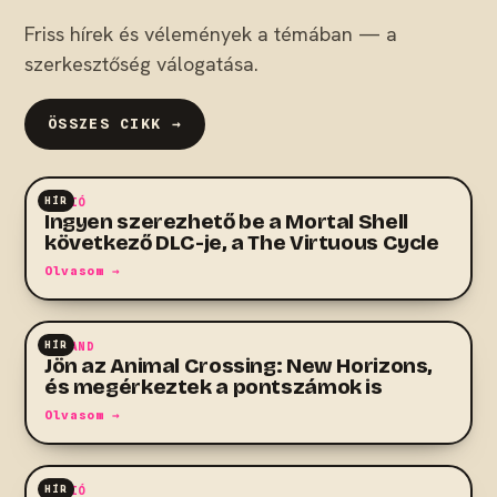
Friss hírek és vélemények a témában — a
szerkesztőség válogatása.
ÖSSZES CIKK →
HÍR
AKCIÓ
Ingyen szerezhető be a Mortal Shell
következő DLC-je, a The Virtuous Cycle
Olvasom →
HÍR
KALAND
Jön az Animal Crossing: New Horizons,
és megérkeztek a pontszámok is
Olvasom →
HÍR
AKCIÓ