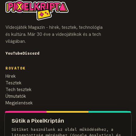
Videojáték Magazin - hírek, tesztek, technológia
és kultúra. Már 30 éve a videojátékok és a tech
világában.
YouTube
Discord
ROVATOK
Hírek
Tesztek
Tech tesztek
Útmutatók
Megjelenések
MAGAZIN
Sütik a PixelKriptán
Rólunk
Sütiket használunk az oldal működéséhez, a
Szerzők
látogatottság méréséhez (Google Analytics) és