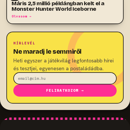
Máris 2,5 millió példányban kelt el a
Monster Hunter World Iceborne
Olvasom →
HÍRLEVÉL
Ne maradj le semmiről
Heti egyszer a játékvilág legfontosabb hírei
és tesztjei, egyenesen a postaládádba.
FELIRATKOZOM →