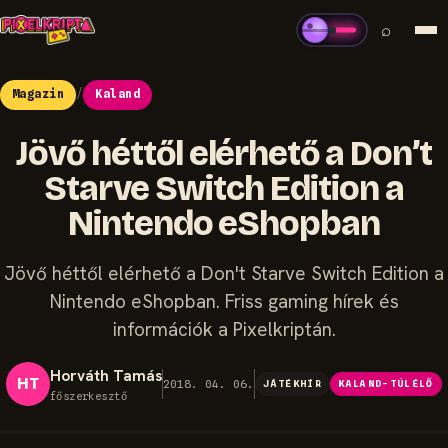
⌕
Magazin
/
Kaland
Jövő héttől elérhető a Don’t
Starve Switch Edition a
Nintendo eShopban
Jövő héttől elérhető a Don't Starve Switch Edition a
Nintendo eShopban. Friss gaming hírek és
információk a Pixelkriptán.
Horváth Tamás
HT
2018. 04. 06.
JÁTÉKHÍR
KALAND-TÚLÉLŐ
főszerkesztő