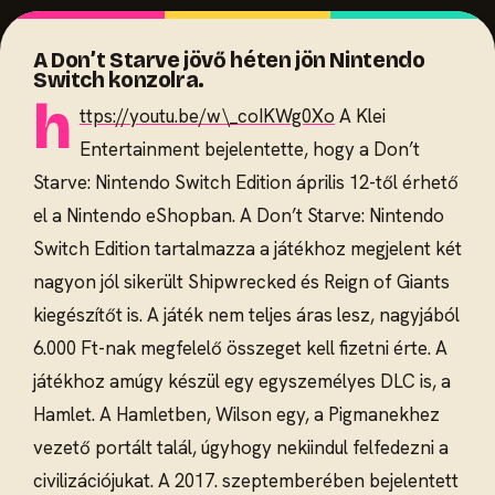
A Don’t Starve jövő héten jön Nintendo
Switch konzolra.
h
ttps://youtu.be/w\_coIKWg0Xo
A Klei
Entertainment bejelentette, hogy a Don’t
Starve: Nintendo Switch Edition április 12-től érhető
el a Nintendo eShopban. A Don’t Starve: Nintendo
Switch Edition tartalmazza a játékhoz megjelent két
nagyon jól sikerült Shipwrecked és Reign of Giants
kiegészítőt is. A játék nem teljes áras lesz, nagyjából
6.000 Ft-nak megfelelő összeget kell fizetni érte. A
játékhoz amúgy készül egy egyszemélyes DLC is, a
Hamlet. A Hamletben, Wilson egy, a Pigmanekhez
vezető portált talál, úgyhogy nekiindul felfedezni a
civilizációjukat. A 2017. szeptemberében bejelentett