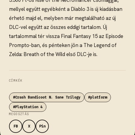
5.500 Ft-os Rise of the Necromancer csomaggal,
mellyel együtt egyébként a Diablo 3 is új kiadásban
érhető majd el, melyben már megtalálható az új
DLC-vel együtt az összes eddigi tartalom. Új
tartalommal tér vissza Final Fantasy 15 az Episode
Prompto-ban, és pénteken jön a The Legend of
Zelda: Breath of the Wild első DLC-je is.
CÍMKÉK
#Crash Bandicoot N. Sane Trilogy
#platform
#PlayStation 4
MEGOSZTÁS
FB
X
Pin