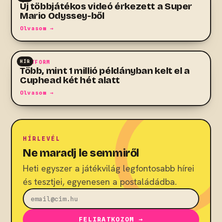
Új többjátékos videó érkezett a Super
Mario Odyssey-ből
Olvasom →
HÍR
PLATFORM
Több, mint 1 millió példányban kelt el a
Cuphead két hét alatt
Olvasom →
HÍRLEVÉL
Ne maradj le semmiről
Heti egyszer a játékvilág legfontosabb hírei
és tesztjei, egyenesen a postaládádba.
FELIRATKOZOM →