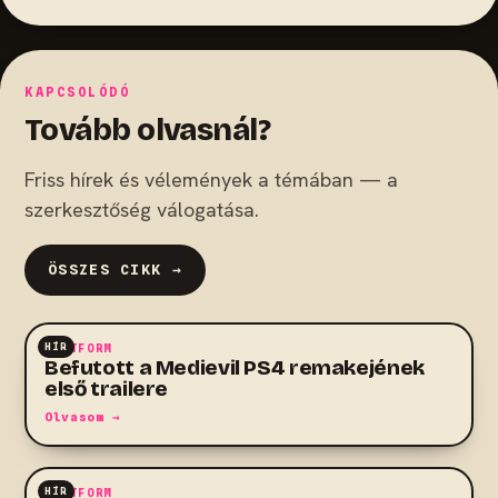
KAPCSOLÓDÓ
Tovább olvasnál?
Friss hírek és vélemények a témában — a
szerkesztőség válogatása.
ÖSSZES CIKK →
HÍR
PLATFORM
Befutott a Medievil PS4 remakejének
első trailere
Olvasom →
HÍR
PLATFORM