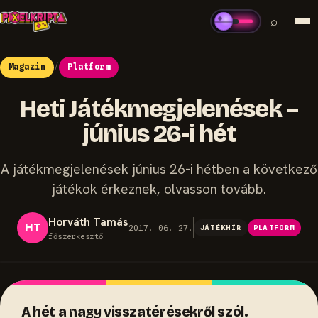
⌕
Magazin
/
Platform
Heti Játékmegjelenések –
június 26-i hét
A játékmegjelenések június 26-i hétben a következő
játékok érkeznek, olvasson tovább.
Horváth Tamás
HT
2017. 06. 27.
JÁTÉKHÍR
PLATFORM
főszerkesztő
A hét a nagy visszatérésekről szól.