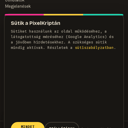
Megjelenések
MAGAZIN
Sütik a PixelKriptán
Rólunk
Sütiket használunk az oldal működéséhez, a
Szerzők
látogatottság méréséhez (Google Analytics) és
Médiaajánlat
a jövőben hirdetésekhez. A szükséges sütik
Kapcsolat
mindig aktívak. Részletek a
süti­szabályzatban
.
HÍRLEVÉL
Heti adag pixel, egyenesen a postaládádba.
FELIRATKOZOM →
×
KÖVETKEZŐ CIKK
Bejelentették a Quake: Dawn of
the Machine-t PC-re és
MINDET