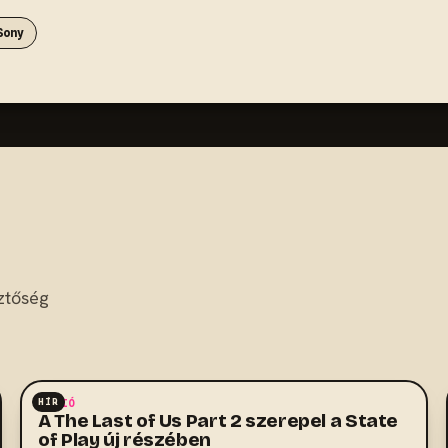
Sony
ztőség
HÍR
AKCIÓ
A The Last of Us Part 2 szerepel a State
of Play új részében