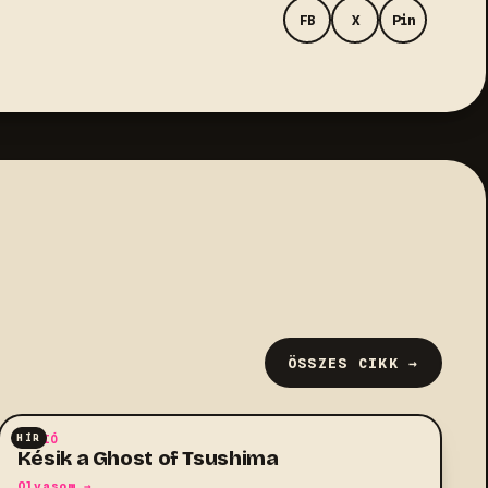
FB
X
Pin
ÖSSZES CIKK →
HÍR
AKCIÓ
Késik a Ghost of Tsushima
Olvasom →