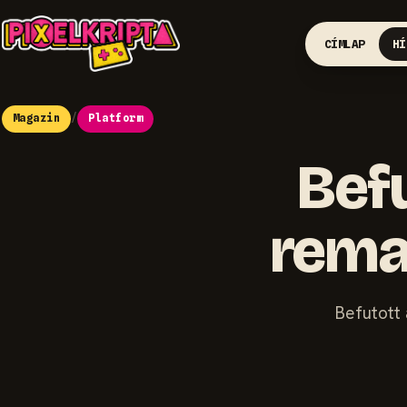
CÍMLAP
HÍ
Magazin
/
Platform
Befu
remak
Befutott 