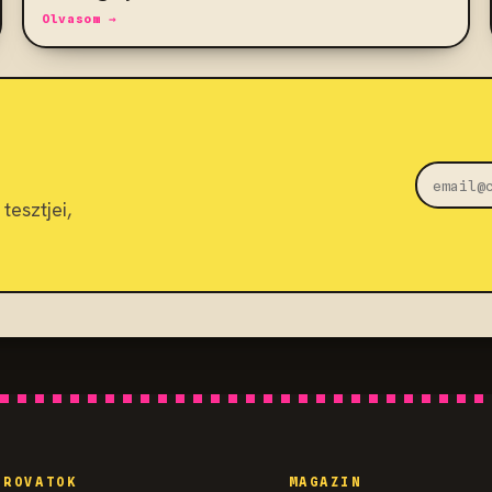
Olvasom →
tesztjei,
ROVATOK
MAGAZIN