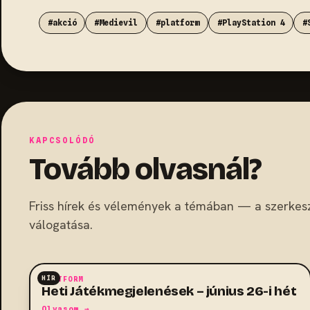
#akció
#Medievil
#platform
#PlayStation 4
#
KAPCSOLÓDÓ
Tovább olvasnál?
Friss hírek és vélemények a témában — a szerkes
válogatása.
HÍR
PLATFORM
Heti Játékmegjelenések – június 26-i hét
Olvasom →