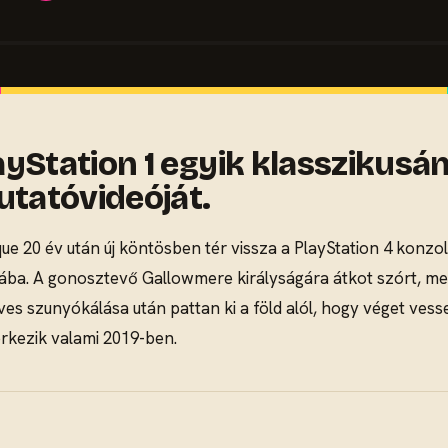
yStation 1 egyik klasszikusán
tatóvideóját.
ue 20 év után új köntösben tér vissza a PlayStation 4 konzol
ába. A gonosztevő Gallowmere királyságára átkot szórt, mel
 éves szunyókálása után pattan ki a föld alól, hogy véget v
érkezik valami 2019-ben.