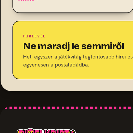
HÍRLEVÉL
Ne maradj le semmiről
Heti egyszer a játékvilág legfontosabb hírei és 
egyenesen a postaládádba.