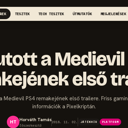
REK
TESZTEK
TECH TESZTEK
ÚTMUTATÓK
MEGJELENÉSEK
tott a Medievi
ejének első tr
a Medievil PS4 remakejének első trailere. Friss gamin
információk a Pixelkriptán.
Horváth Tamás
HT
2018. 11. 02.
JÁTÉKHÍR
PLATFORM
főszerkesztő