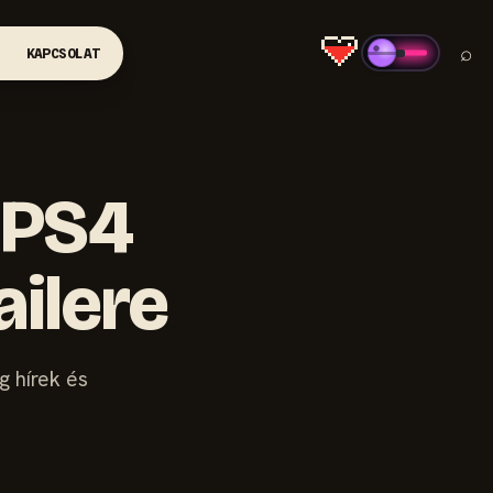
⌕
KAPCSOLAT
l PS4
ailere
g hírek és