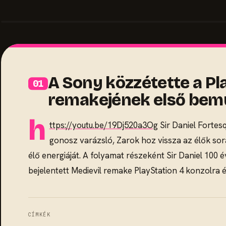
A Sony közzétette a Pla
remakejének első bemu
h
ttps://youtu.be/19Dj520a3Og
Sir Daniel Fortesq
gonosz varázsló, Zarok hoz vissza az élők sor
élő energiáját. A folyamat részeként Sir Daniel 100
bejelentett Medievil remake PlayStation 4 konzolra 
CÍMKÉK