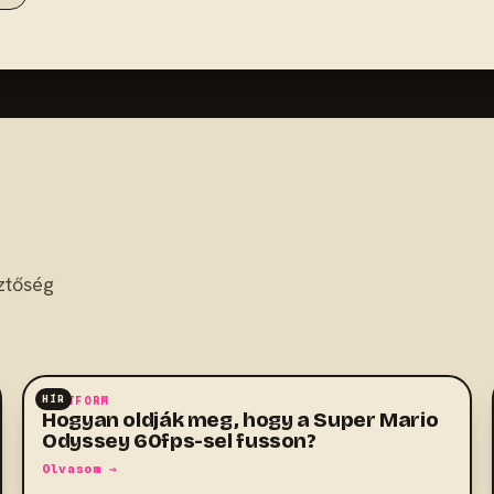
ztőség
HÍR
PLATFORM
Hogyan oldják meg, hogy a Super Mario
Odyssey 60fps-sel fusson?
Olvasom →