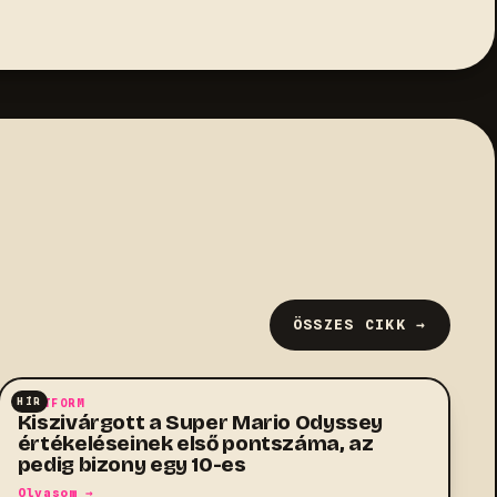
ÖSSZES CIKK →
HÍR
PLATFORM
Kiszivárgott a Super Mario Odyssey
értékeléseinek első pontszáma, az
pedig bizony egy 10-es
Olvasom →