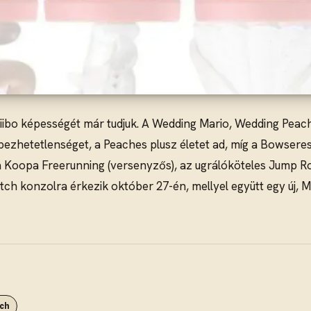
iibo képességét már tudjuk. A Wedding Mario, Wedding Pea
sebezhetetlenséget, a Peaches plusz életet ad, míg a Bowseres
t a Koopa Freerunning (versenyzős), az ugrálóköteles Jump 
tch konzolra érkezik október 27-én, mellyel együtt egy új, 
ch