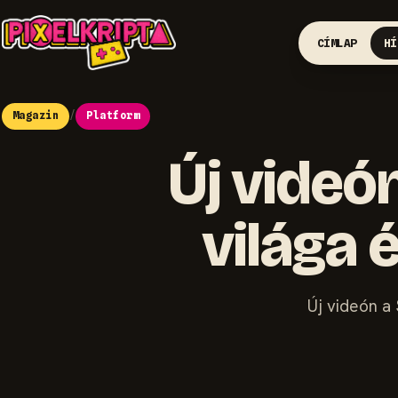
CÍMLAP
HÍ
Magazin
/
Platform
Új videó
világa 
Új videón a