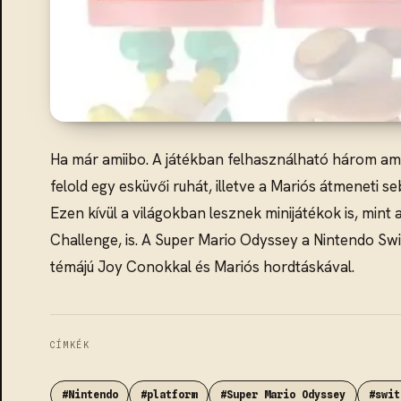
Ha már amiibo. A játékban felhasználható három am
felold egy esküvői ruhát, illetve a Mariós átmeneti 
Ezen kívül a világokban lesznek minijátékok is, min
Challenge, is. A Super Mario Odyssey a Nintendo Swi
témájú Joy Conokkal és Mariós hordtáskával.
CÍMKÉK
#Nintendo
#platform
#Super Mario Odyssey
#swit