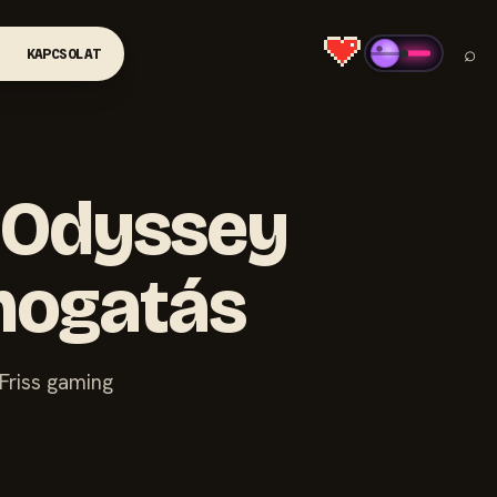
⌕
KAPCSOLAT
o Odyssey
ámogatás
Friss gaming