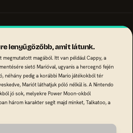
re lenyűgözőbb, amit látunk.
 megmutatott magából. Itt van például Cappy, a
mentésére siető Marióval, ugyanis a hercegnő fején
, néhány pedig a korábbi Mario játékokból tér
eskedve, Mariót láthatjuk póló nélkül is. A Nintendo
ályákból jó sok, melyekre Power Moon-okból
ában három karakter segít majd minket, Talkatoo, a