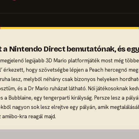
t a Nintendo Direct bemutatónak, és egy
egjelenő legújabb 3D Mario platformjáték most még többet
ból’ érkezett, hogy szövetségbe lépjen a Peach hercegnő meg
ruha lesz, melyből néhány csak bizonyos helyeken hordható
kosztüm, és a Dr Mario ruházat látható. Női játékosoknak kedv
ág, és a Bubblaine, egy tengerparti királyság. Persze lesz a p
zekből nagyon sok lesz elrejtve egy pályán, amik megtalálás
 amiibo-kra reagál majd.