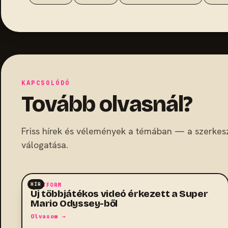
KAPCSOLÓDÓ
Tovább olvasnál?
Friss hírek és vélemények a témában — a szerkes
válogatása.
HÍR
PLATFORM
Új többjátékos videó érkezett a Super
Mario Odyssey-ből
Olvasom →