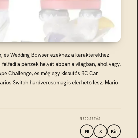
ch, és Wedding Bowser ezekhez a karakterekhez
 felfedi a pénzek helyét abban a világban, ahol vagy.
Rope Challenge, és még egy kisautós RC Car
Mariós Switch hardvercsomag is elérhető lesz, Mario
MEGOSZTÁS
FB
X
Pin