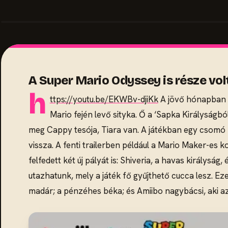
A Super Mario Odyssey is része vol
h
ttps://youtu.be/EKWBv-djiKk
A jövő hónapban m
Mario fején levő sityka. Ő a ‘Sapka Királyság
meg Cappy tesója, Tiara van. A játékban egy csomó 
vissza. A fenti trailerben például a Mario Maker-es 
felfedett két új pályát is: Shiveria, a havas királys
utazhatunk, mely a játék fő gyűjthető cucca lesz. E
madár; a pénzéhes béka; és Amiibo nagybácsi, aki az