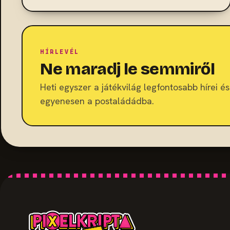
HÍRLEVÉL
Ne maradj le semmiről
Heti egyszer a játékvilág legfontosabb hírei és 
egyenesen a postaládádba.