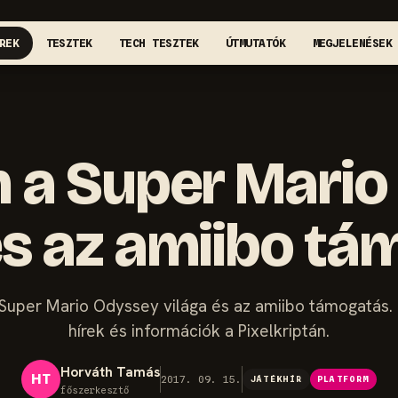
REK
TESZTEK
TECH TESZTEK
ÚTMUTATÓK
MEGJELENÉSEK
n a Super Mari
és az amiibo t
 Super Mario Odyssey világa és az amiibo támogatás. 
hírek és információk a Pixelkriptán.
Horváth Tamás
HT
2017. 09. 15.
JÁTÉKHÍR
PLATFORM
főszerkesztő