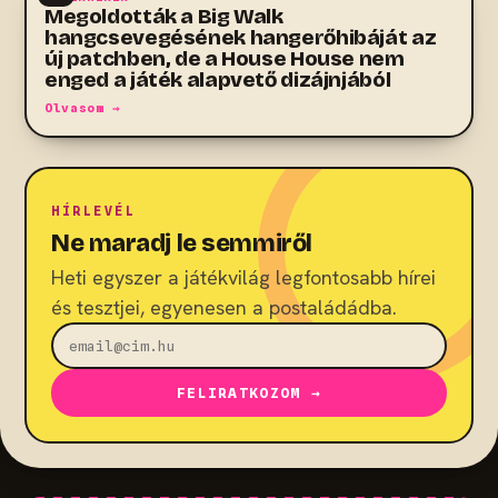
Megoldották a Big Walk
hangcsevegésének hangerőhibáját az
új patchben, de a House House nem
enged a játék alapvető dizájnjából
Olvasom →
HÍRLEVÉL
Ne maradj le semmiről
Heti egyszer a játékvilág legfontosabb hírei
és tesztjei, egyenesen a postaládádba.
FELIRATKOZOM →