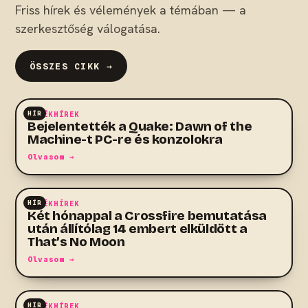
Friss hírek és vélemények a témában — a
szerkesztőség válogatása.
ÖSSZES CIKK →
HÍR
JÁTÉKHÍREK
Bejelentették a Quake: Dawn of the
Machine-t PC-re és konzolokra
Olvasom →
HÍR
JÁTÉKHÍREK
Két hónappal a Crossfire bemutatása
után állítólag 14 embert elküldött a
That’s No Moon
Olvasom →
HÍR
JÁTÉKHÍREK