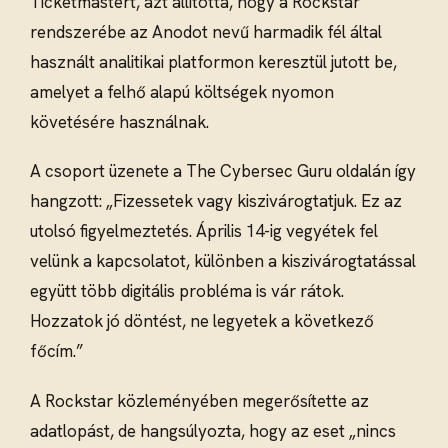
Ticketmastert, azt állította, hogy a Rockstar
rendszerébe az Anodot nevű harmadik fél által
használt analitikai platformon keresztül jutott be,
amelyet a felhő alapú költségek nyomon
követésére használnak.
A csoport üzenete a The Cybersec Guru oldalán így
hangzott: „Fizessetek vagy kiszivárogtatjuk. Ez az
utolsó figyelmeztetés. Április 14-ig vegyétek fel
velünk a kapcsolatot, különben a kiszivárogtatással
együtt több digitális probléma is vár rátok.
Hozzatok jó döntést, ne legyetek a következő
főcím.”
A Rockstar közleményében megerősítette az
adatlopást, de hangsúlyozta, hogy az eset „nincs