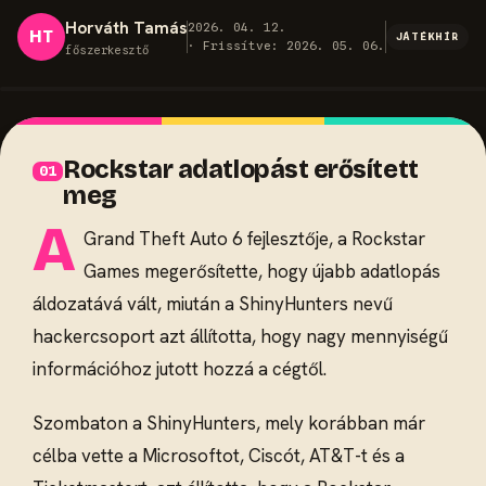
Horváth Tamás
2026. 04. 12.
HT
JÁTÉKHÍR
· Frissítve: 2026. 05. 06.
főszerkesztő
Rockstar adatlopást erősített
meg
A
Grand Theft Auto 6 fejlesztője, a Rockstar
Games megerősítette, hogy újabb adatlopás
áldozatává vált, miután a ShinyHunters nevű
hackercsoport azt állította, hogy nagy mennyiségű
információhoz jutott hozzá a cégtől.
Szombaton a ShinyHunters, mely korábban már
célba vette a Microsoftot, Ciscót, AT&T-t és a