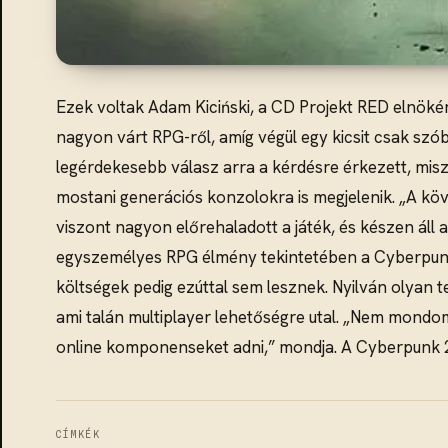
Ezek voltak Adam Kiciński, a CD Projekt RED elnökén
nagyon várt RPG-ről, amíg végül egy kicsit csak szób
legérdekesebb válasz arra a kérdésre érkezett, misz
mostani generációs konzolokra is megjelenik. „A kö
viszont nagyon előrehaladott a játék, és készen áll
egyszemélyes RPG élmény tekintetében a Cyberpunk 2
költségek pedig ezúttal sem lesznek. Nyilván olyan te
ami talán multiplayer lehetőségre utal. „Nem mondom
online komponenseket adni,” mondja. A Cyberpunk 20
CÍMKÉK