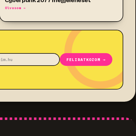
Cyberpunk 2077 megjelenését
Olvasom →
FELIRATKOZOM →