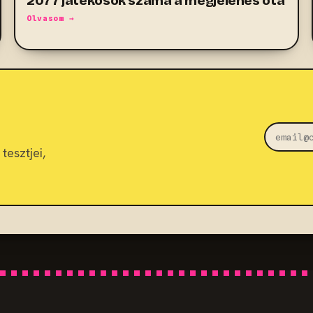
2077 játékosok száma a megjelenés óta
Olvasom →
tesztjei,