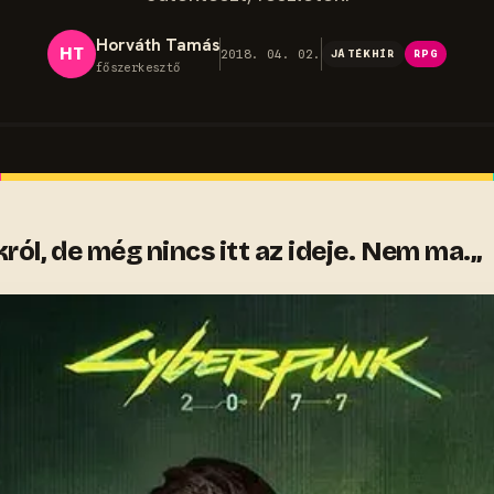
Horváth Tamás
HT
2018. 04. 02.
JÁTÉKHÍR
RPG
főszerkesztő
l, de még nincs itt az ideje. Nem ma.„