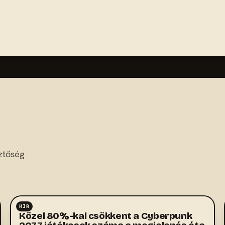
ztőség
HÍR
RPG
Közel 80%-kal csökkent a Cyberpunk