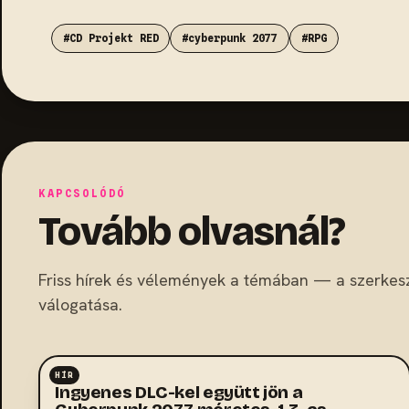
#CD Projekt RED
#cyberpunk 2077
#RPG
KAPCSOLÓDÓ
Tovább olvasnál?
Friss hírek és vélemények a témában — a szerkes
válogatása.
HÍR
RPG
Ingyenes DLC-kel együtt jön a