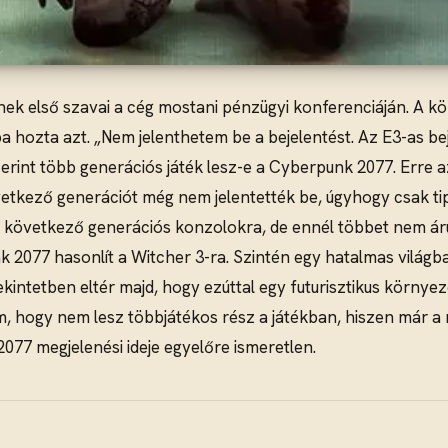
ek első szavai a cég mostani pénzügyi konferenciáján. A kö
a hozta azt. „Nem jelenthetem be a bejelentést. Az E3-as be
erint több generációs játék lesz-e a Cyberpunk 2077. Erre az
vetkező generációt még nem jelentették be, úgyhogy csak t
 a következő generációs konzolokra, de ennél többet nem áru
077 hasonlít a Witcher 3-ra. Szintén egy hatalmas világba
kintetben eltér majd, hogy ezúttal egy futurisztikus környeze
, hogy nem lesz többjátékos rész a játékban, hiszen már a 
77 megjelenési ideje egyelőre ismeretlen.