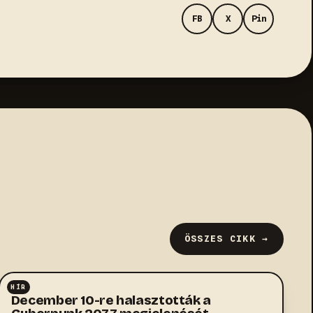
FB
X
Pin
ÖSSZES CIKK →
HÍR
RPG
December 10-re halasztották a