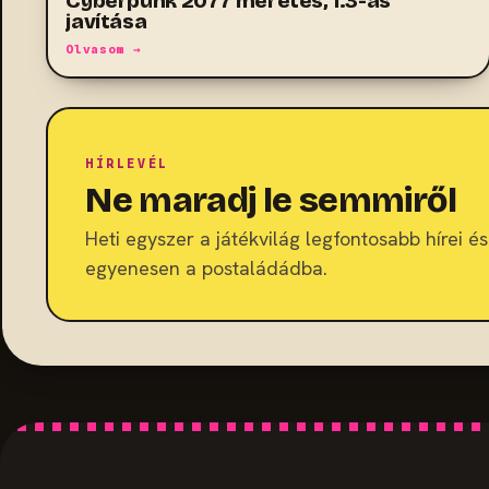
Cyberpunk 2077 méretes, 1.3-as
javítása
Olvasom →
HÍRLEVÉL
Ne maradj le semmiről
Heti egyszer a játékvilág legfontosabb hírei és 
egyenesen a postaládádba.