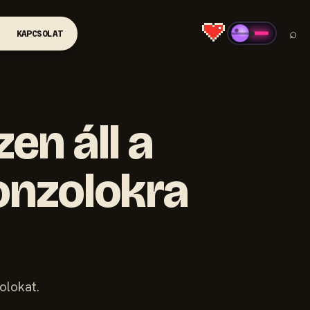
⌕
KAPCSOLAT
en áll a
onzolokra
olokat.