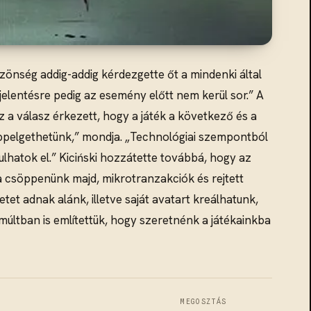
zönség addig-addig kérdezgette őt a mindenki által
jelentésre pedig az esemény előtt nem kerül sor.” A
 a válasz érkezett, hogy a játék a következő és a
ippelgethetünk,” mondja. „Technológiai szempontból
lhatok el.” Kiciński hozzátette továbbá, hogy az
 csöppenünk majd, mikrotranzakciók és rejtett
tet adnak alánk, illetve saját avatart kreálhatunk,
múltban is említettük, hogy szeretnénk a játékainkba
MEGOSZTÁS