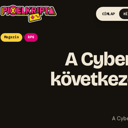
CÍMLAP
HÍ
Magazin
/
RPG
A Cyber
következ
A Cybe