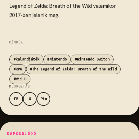
Legend of Zelda: Breath of the Wild valamikor
2017-ben jelenik meg.
CÍMKÉK
#kalandjáték
#Nintendo
#Nintendo Switch
#RPG
#The Legend of Zelda: Breath of the Wild
#Wii U
MEGOSZTÁS
FB
X
Pin
KAPCSOLÓDÓ