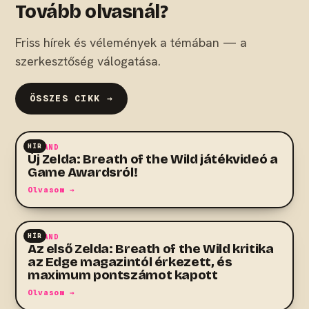
Tovább olvasnál?
Friss hírek és vélemények a témában — a
szerkesztőség válogatása.
ÖSSZES CIKK →
HÍR
KALAND
Új Zelda: Breath of the Wild játékvideó a
Game Awardsról!
Olvasom →
HÍR
KALAND
Az első Zelda: Breath of the Wild kritika
az Edge magazintól érkezett, és
maximum pontszámot kapott
Olvasom →