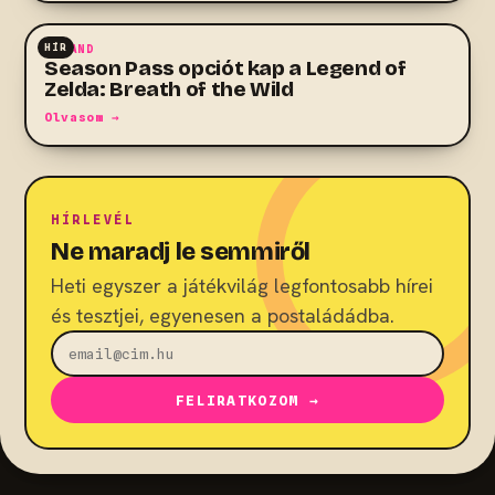
HÍR
KALAND
Season Pass opciót kap a Legend of
Zelda: Breath of the Wild
Olvasom →
HÍRLEVÉL
Ne maradj le semmiről
Heti egyszer a játékvilág legfontosabb hírei
és tesztjei, egyenesen a postaládádba.
FELIRATKOZOM →