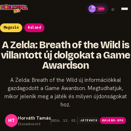
⌕
Magazin
/
Kaland
A Zelda: Breath of the Wild is
villantott új dolgokat a Game
Awardson
A Zelda: Breath of the Wild új információkkal
gazdagodott a Game Awardson. Megtudhatjuk,
mikor jelenik meg a játék és milyen újdonságokat
hoz.
Horváth Tamás
HT
2016. 12. 02.
JÁTÉKHÍR
KALAND-RPG
főszerkesztő