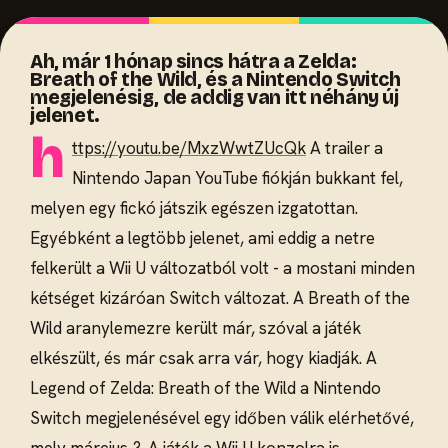
Ah, már 1 hónap sincs hátra a Zelda:
Breath of the Wild, és a Nintendo Switch
megjelenésig, de addig van itt néhány új
jelenet.
h
ttps://youtu.be/MxzWwtZUcQk
A trailer a
Nintendo Japan YouTube fiókján bukkant fel,
melyen egy fickó játszik egészen izgatottan.
Egyébként a legtöbb jelenet, ami eddig a netre
felkerült a Wii U változatból volt - a mostani minden
kétséget kizáróan Switch változat. A Breath of the
Wild aranylemezre került már, szóval a játék
elkészült, és már csak arra vár, hogy kiadják. A
Legend of Zelda: Breath of the Wild a Nintendo
Switch megjelenésével egy időben válik elérhetővé,