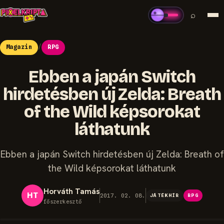
⌕
Magazin
/
RPG
Ebben a japán Switch
hirdetésben új Zelda: Breath
of the Wild képsorokat
láthatunk
Ebben a japán Switch hirdetésben új Zelda: Breath of
the Wild képsorokat láthatunk
Horváth Tamás
HT
2017. 02. 08.
JÁTÉKHÍR
RPG
főszerkesztő