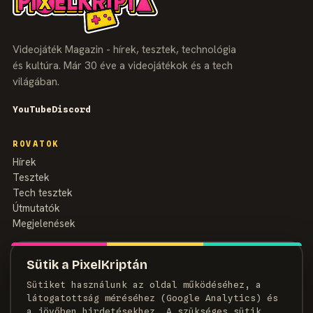
Videojáték Magazin - hírek, tesztek, technológia
és kultúra. Már 30 éve a videojátékok és a tech
világában.
YouTube
Discord
ROVATOK
Hírek
Tesztek
Tech tesztek
Útmutatók
Megjelenések
MAGAZIN
Sütik a PixelKriptán
Rólunk
Sütiket használunk az oldal működéséhez, a
Szerzők
látogatottság méréséhez (Google Analytics) és
Médiaajánlat
a jövőben hirdetésekhez. A szükséges sütik