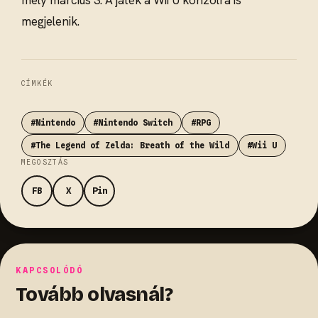
mely március 3. A játék a Wii U konzolra is
megjelenik.
CÍMKÉK
#Nintendo
#Nintendo Switch
#RPG
#The Legend of Zelda: Breath of the Wild
#Wii U
MEGOSZTÁS
FB
X
Pin
KAPCSOLÓDÓ
Tovább olvasnál?