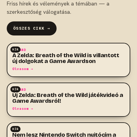
Friss hírek és vélemények a témában — a
szerkesztőség válogatása.
ÖSSZES CIKK →
HÍR
KALAND
A Zelda: Breath of the Wild is villantott
új dolgokat a Game Awardson
Olvasom →
HÍR
KALAND
Új Zelda: Breath of the Wild játékvideó a
Game Awardsról!
Olvasom →
HÍR
RPG
Nem lesz Nintendo Switch nyitócím a