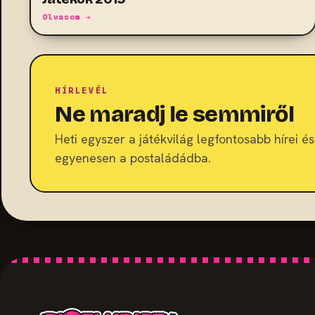
Olvasom →
HÍRLEVÉL
Ne maradj le semmiről
Heti egyszer a játékvilág legfontosabb hírei és 
egyenesen a postaládádba.