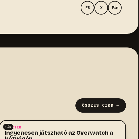
FB
X
Pin
ÖSSZES CIKK →
HÍR
SHOOTER
Ingyenesen játszható az Overwatch a
hétvégén