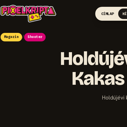
CÍMLAP
HÍ
Magazin
/
Shooter
Holdújé
Kakas
Holdújévi