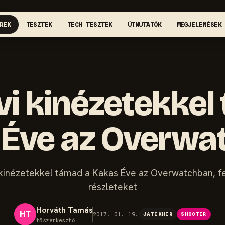
REK
TESZTEK
TECH TESZTEK
ÚTMUTATÓK
MEGJELENÉSEK
vi kinézetekkel
 Éve az Overwa
 kinézetekkel támad a Kakas Éve az Overwatchban, fe
részleteket
Horváth Tamás
HT
2017. 01. 19.
JÁTÉKHÍR
SHOOTER
főszerkesztő