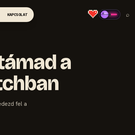
⌕
KAPCSOLAT
 támad a
tchban
dezd fel a