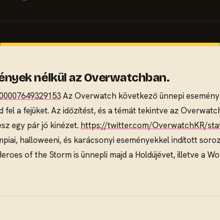
nyek nélkül az Overwatchban.
1900007649329153
Az Overwatch következő ünnepi eseménye 
d fel a fejüket. Az időzítést, és a témát tekintve az Overwatc
sz egy pár jó kinézet.
https://twitter.com/OverwatchKR/st
impiai, halloweeni, és karácsonyi eseményekkel indított soro
eroes of the Storm is ünnepli majd a Holdújévet, illetve a Wo