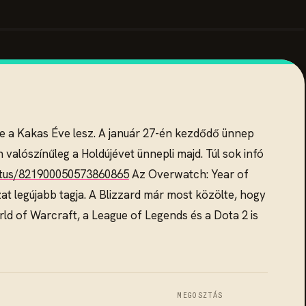
a Kakas Éve lesz. A január 27-én kezdődő ünnep
h valószínűleg a Holdújévet ünnepli majd. Túl sok infó
atus/821900050573860865
Az Overwatch: Year of
zat legújabb tagja. A Blizzard már most közölte, hogy
rld of Warcraft, a League of Legends és a Dota 2 is
MEGOSZTÁS