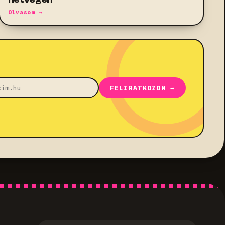
Olvasom →
FELIRATKOZOM →