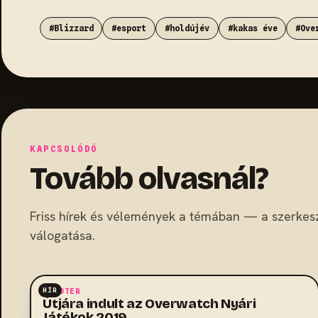
#Blizzard
#esport
#holdújév
#kakas éve
#Ove
KAPCSOLÓDÓ
Tovább olvasnál?
Friss hírek és vélemények a témában — a szerkes
válogatása.
HÍR
SHOOTER
Útjára indult az Overwatch Nyári
Játékok 2019