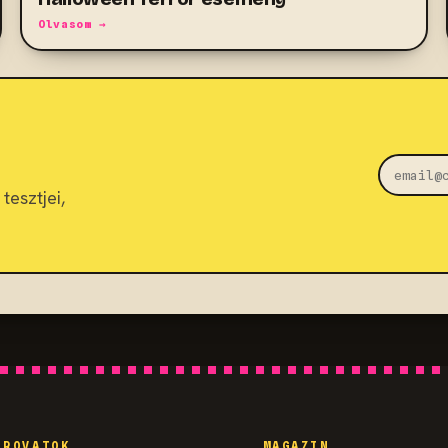
Olvasom →
tesztjei,
ROVATOK
MAGAZIN