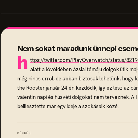
Nem sokat maradunk ünnepi esemé
h
ttps://twitter.com/PlayOverwatch/status/82
alatt a lövöldében ázsiai témájú dolgok ütik maj
még nincs erről, de abban biztosak lehetünk, hogy le
the Rooster január 24-én kezdődik, így ez lesz az ol
valentin napi és húsvéti dolgokat nem terveznek. A H
beillesztette már egy ideje a szokásaik közé.
CÍMKÉK