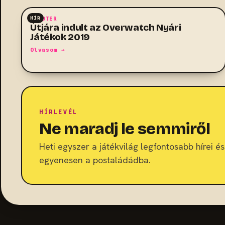
HÍR
SHOOTER
Útjára indult az Overwatch Nyári
Játékok 2019
Olvasom →
HÍRLEVÉL
Ne maradj le semmiről
Heti egyszer a játékvilág legfontosabb hírei és 
egyenesen a postaládádba.