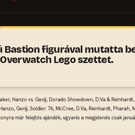
Bastion figurával mutatta be 
 Overwatch Lego szettet.
ker, Hanzo vs. Genji, Dorado Showdown, D.Va & Reinhardt, B
anzo, Genji, Soldier: 76, McCree, D.Va, Reinhardt, Pharah, 
nyra már felejtős ajándék, ugyanis a megjelenés csak januá