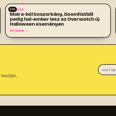
HÍR
SHOOTER
Moira-ból boszorkány, Doomfistből
pedig hal-ember lesz az Overwatch új
Halloween eseményen
Olvasom →
tesztjei,