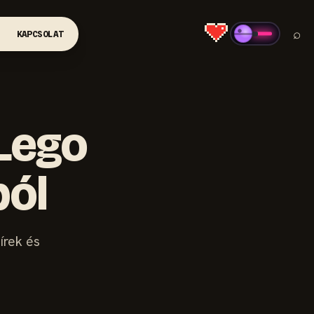
⌕
KAPCSOLAT
 Lego
ból
írek és