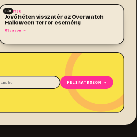
HÍR
SHOOTER
Jövő héten visszatér az Overwatch
Halloween Terror esemény
Olvasom →
FELIRATKOZOM →