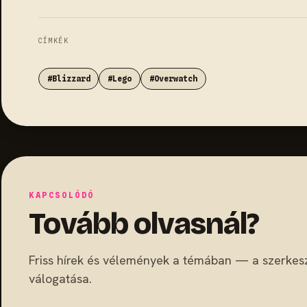
CÍMKÉK
#Blizzard
#Lego
#Overwatch
KAPCSOLÓDÓ
Tovább olvasnál?
Friss hírek és vélemények a témában — a szerkes
válogatása.