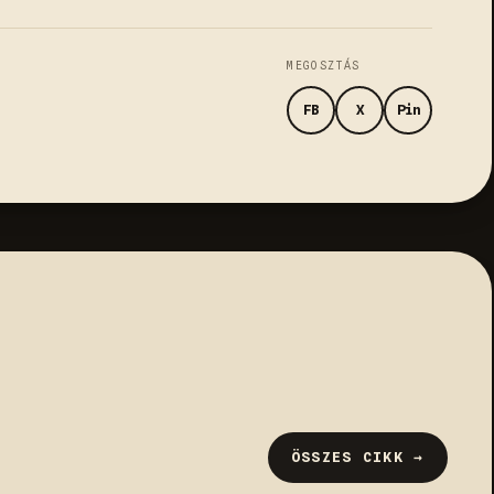
MEGOSZTÁS
FB
X
Pin
ÖSSZES CIKK →