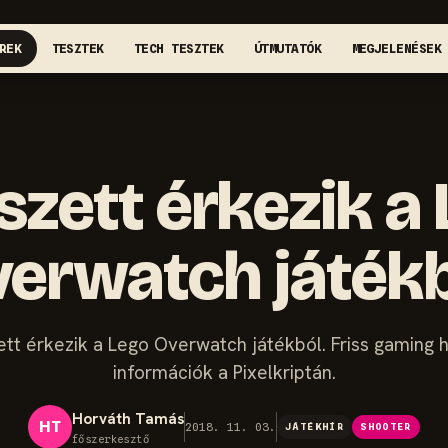
REK
TESZTEK
TECH TESZTEK
ÚTMUTATÓK
MEGJELENÉSEK
szett érkezik a
erwatch játék
ett érkezik a Lego Overwatch játékból. Friss gaming h
információk a Pixelkriptán.
Horváth Tamás
HT
2018. 11. 03.
JÁTÉKHÍR
SHOOTER
főszerkesztő