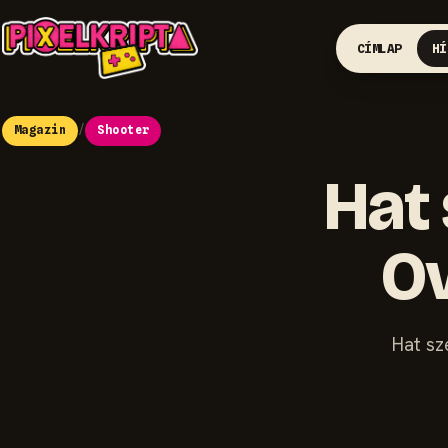
CÍMLAP
HÍ
Magazin
/
Shooter
Hat 
Ov
Hat sz