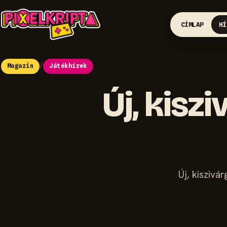
CÍMLAP
HÍ
Magazin
/
Játékhírek
Új, kisz
Új, kiszivá