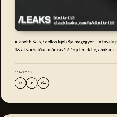
A kisebb S8 5,7 collos kijelzője megegyezik a tavaly
S8-at várhatóan március 29-én jelentik be, amikor is
MEGOSZTÁS
FB
X
Pin