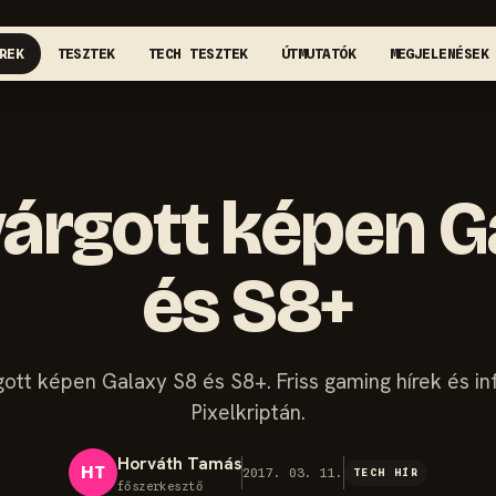
REK
TESZTEK
TECH TESZTEK
ÚTMUTATÓK
MEGJELENÉSEK
ivárgott képen 
és S8+
rgott képen Galaxy S8 és S8+. Friss gaming hírek és i
Pixelkriptán.
Horváth Tamás
HT
2017. 03. 11.
TECH HÍR
főszerkesztő