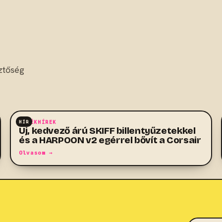
ztőség
HÍR
JÁTÉKHÍREK
Új, kedvező árú SKIFF billentyűzetekkel
és a HARPOON v2 egérrel bővít a Corsair
Olvasom →