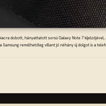
 piacra dobott, hányattatott sorsú Galaxy Note 7 kijelzőjével
 a Samsung remélhetőleg villant jó néhány új dolgot is a tel