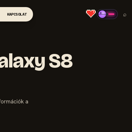
⌕
KAPCSOLAT
Galaxy S8
nformációk a