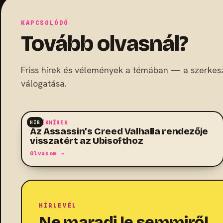
KAPCSOLÓDÓ
Tovább olvasnál?
Friss hírek és vélemények a témában — a szerkes
válogatása.
HÍR
JÁTÉKHÍREK
Az Assassin’s Creed Valhalla rendezője
visszatért az Ubisofthoz
Olvasom →
HÍRLEVÉL
Ne maradj le semmiről