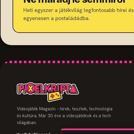
Heti egyszer a játékvilág legfontosabb hírei és 
egyenesen a postaládádba.
Videojáték Magazin - hírek, tesztek, technológia
és kultúra. Már 30 éve a videojátékok és a tech
világában.