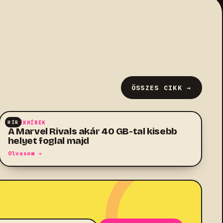
ÖSSZES CIKK →
HÍR
JÁTÉKHÍREK
A Marvel Rivals akár 40 GB-tal kisebb
helyet foglal majd
Olvasom →