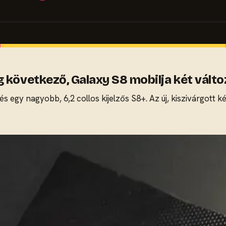
 következő, Galaxy S8 mobilja két válto
 és egy nagyobb, 6,2 collos kijelzős S8+. Az új, kiszivárgott