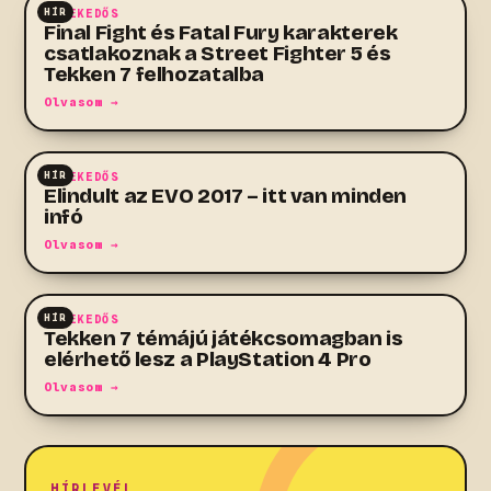
HÍR
VEREKEDŐS
Final Fight és Fatal Fury karakterek
csatlakoznak a Street Fighter 5 és
Tekken 7 felhozatalba
Olvasom →
HÍR
VEREKEDŐS
Elindult az EVO 2017 – itt van minden
infó
Olvasom →
HÍR
VEREKEDŐS
Tekken 7 témájú játékcsomagban is
elérhető lesz a PlayStation 4 Pro
Olvasom →
HÍRLEVÉL