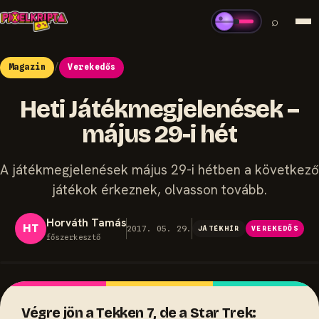
⌕
Magazin
/
Verekedős
Heti Játékmegjelenések –
május 29-i hét
A játékmegjelenések május 29-i hétben a következő
játékok érkeznek, olvasson tovább.
Horváth Tamás
HT
2017. 05. 29.
JÁTÉKHÍR
VEREKEDŐS
főszerkesztő
Végre jön a Tekken 7, de a Star Trek: