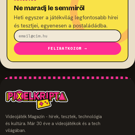
Ne maradj le semmiről
Heti egyszer a játékvilág legfontosabb hírei
és tesztjei, egyenesen a postaládádba.
FELIRATKOZOM →
Videojáték Magazin - hírek, tesztek, technológia
és kultúra. Már 30 éve a videojátékok és a tech
világában.