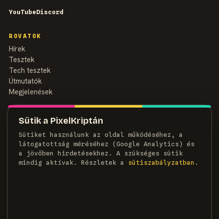
YouTube
Discord
ROVATOK
Hírek
Tesztek
Tech tesztek
Útmutatók
Megjelenések
MAGAZIN
Sütik a PixelKriptán
Rólunk
Sütiket használunk az oldal működéséhez, a
Szerzők
látogatottság méréséhez (Google Analytics) és
Médiaajánlat
a jövőben hirdetésekhez. A szükséges sütik
Kapcsolat
mindig aktívak. Részletek a
süti­szabályzatban
.
HÍRLEVÉL
Heti adag pixel, egyenesen a postaládádba.