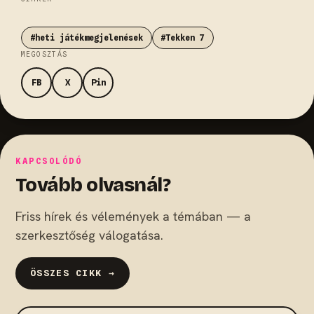
#heti játékmegjelenések
#Tekken 7
MEGOSZTÁS
FB
X
Pin
KAPCSOLÓDÓ
Tovább olvasnál?
Friss hírek és vélemények a témában — a
szerkesztőség válogatása.
ÖSSZES CIKK →