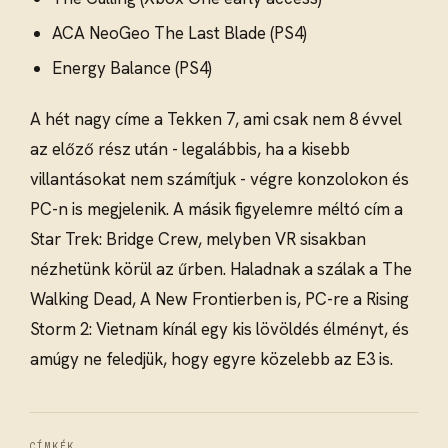
ACA NeoGeo The Last Blade (PS4)
Energy Balance (PS4)
A hét nagy címe a Tekken 7, ami csak nem 8 évvel
az előző rész után - legalábbis, ha a kisebb
villantásokat nem számítjuk - végre konzolokon és
PC-n is megjelenik. A másik figyelemre méltó cím a
Star Trek: Bridge Crew, melyben VR sisakban
nézhetünk körül az űrben. Haladnak a szálak a The
Walking Dead, A New Frontierben is, PC-re a Rising
Storm 2: Vietnam kínál egy kis lövöldés élményt, és
amúgy ne feledjük, hogy egyre közelebb az E3 is.
CÍMKÉK