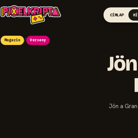
CÍMLAP
HÍ
Magazin
/
Verseny
Jön
Jön a Gran 