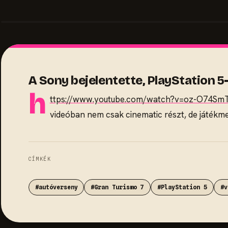
A Sony bejelentette, PlayStation 5-
h
ttps://www.youtube.com/watch?v=oz-O74Sm
videóban nem csak cinematic részt, de játékme
CÍMKÉK
#autóverseny
#Gran Turismo 7
#PlayStation 5
#v