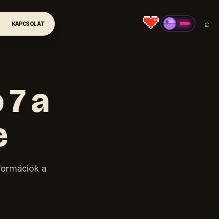
⌕
KAPCSOLAT
 7 a
e
nformációk a