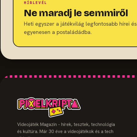
HÍRLEVÉL
Ne maradj le semmiről
Heti egyszer a játékvilág legfontosabb hírei és 
egyenesen a postaládádba.
Videojáték Magazin - hírek, tesztek, technológia
és kultúra. Már 30 éve a videojátékok és a tech