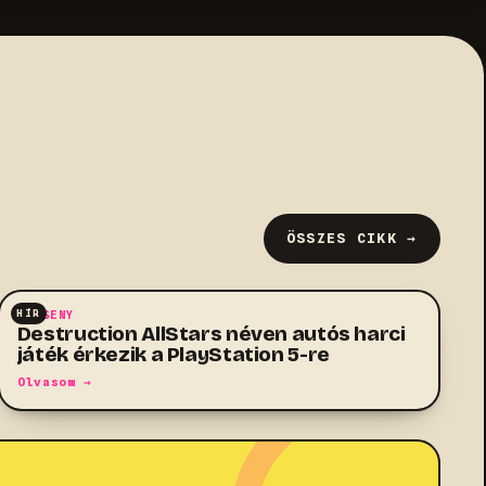
ÖSSZES CIKK →
HÍR
VERSENY
Destruction AllStars néven autós harci
játék érkezik a PlayStation 5-re
Olvasom →