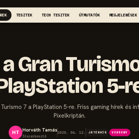
REK
TESZTEK
TECH TESZTEK
ÚTMUTATÓK
MEGJELENÉSEK
 a Gran Turismo
PlayStation 5-r
Turismo 7 a PlayStation 5-re. Friss gaming hírek és i
Pixelkriptán.
Horváth Tamás
HT
2020. 06. 12.
JÁTÉKHÍR
VERSENY
főszerkesztő