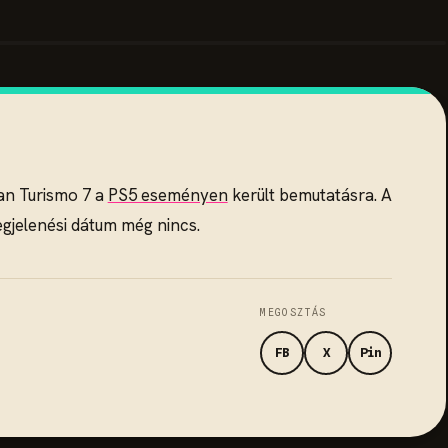
an Turismo 7 a
PS5 eseményen
került bemutatásra. A
gjelenési dátum még nincs.
MEGOSZTÁS
FB
X
Pin