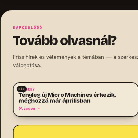
KAPCSOLÓDÓ
Tovább olvasnál?
Friss hírek és vélemények a témában — a szerkes
válogatása.
HÍR
VERSENY
Tényleg új Micro Machines érkezik,
méghozzá már áprilisban
Olvasom →