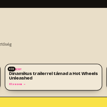
ztőség
HÍR
VERSENY
Dinamikus trailerrel támad a Hot Wheels
Unleashed
Olvasom →