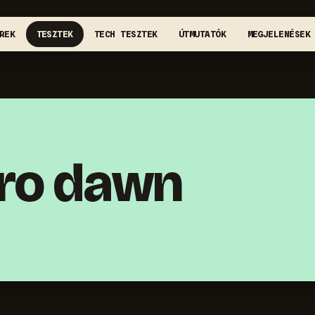
REK
TESZTEK
TECH TESZTEK
ÚTMUTATÓK
MEGJELENÉSEK
ero dawn