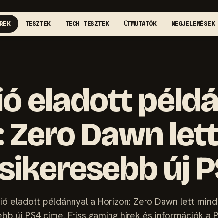
REK
TESZTEK
TECH TESZTEK
ÚTMUTATÓK
MEGJELENÉSEK
lió eladott péld
: Zero Dawn let
gsikeresebb új 
lió eladott példánnyal a Horizon: Zero Dawn lett min
bb új PS4 címe. Friss gaming hírek és információk a P