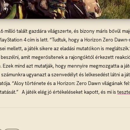
6 millió talált gazdára világszerte, és bizony máris bővül ma
PlayStation 4 cím is lett. “Tudtuk, hogy a Horizon Zero Dawn
ései mellett, a játék sikere az eladási mutatókon is megláts
het beszélni, amit megerősítenek a rajongóktól érkezett reak
. Ezek mind azt mutatják, hogy mennyire megmozgatta a ját
 számunkra ugyanazt a szenvedélyt és lelkesedést látni a játé
tója. “Aloy története és a Horizon: Zero Dawn világának fe
tatását.” A játék elég jó értékeléseket kapott, és mi is
teszt