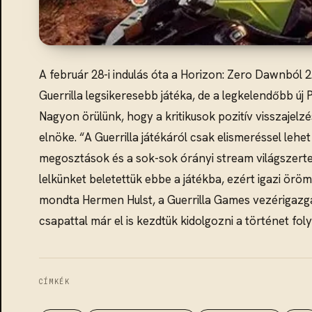
A február 28-i indulás óta a Horizon: Zero Dawnból 2.
Guerrilla legsikeresebb játéka, de a legkelendőbb új 
Nagyon örülünk, hogy a kritikusok pozitív visszajelz
elnöke. “A Guerrilla játékáról csak elismeréssel le
megosztások és a sok-sok órányi stream világszerte
lelkünket beletettük ebbe a játékba, ezért igazi öröm
mondta Hermen Hulst, a Guerrilla Games vezérigazga
csapattal már el is kezdtük kidolgozni a történet foly
CÍMKÉK