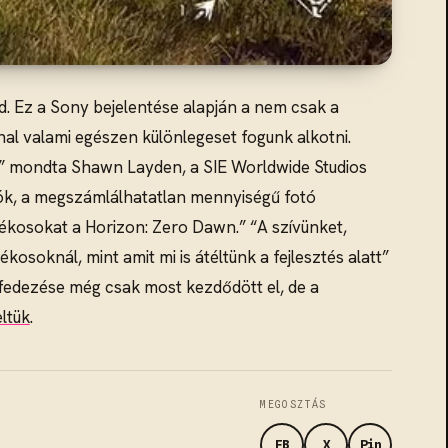
jd. Ez a Sony bejelentése alapján a nem csak a
-nal valami egészen különlegeset fogunk alkotni.
zik.” mondta Shawn Layden, a SIE Worldwide Studios
ciók, a megszámlálhatatlan mennyiségű fotó
ékosokat a Horizon: Zero Dawn.” “A szívünket,
kosoknál, mint amit mi is átéltünk a fejlesztés alatt”
lfedezése még csak most kezdődött el, de a
eltük
.
MEGOSZTÁS
FB
X
Pin