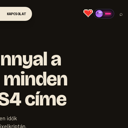
⌕
KAPCSOLAT
ánnyal a
t minden
PS4 címe
den idők
ixelkriptán.