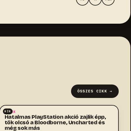
ÖSSZES CIKK →
HÍR
HÍREK
Hatalmas PlayStation akció zajlik épp,
tök olcsó a Bloodborne, Uncharted és
még sok más