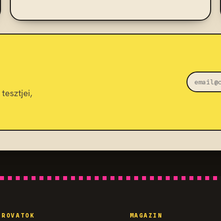
tesztjei,
ROVATOK
MAGAZIN