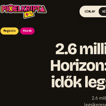
CÍMLAP
HÍ
Magazin
/
Hírek
2.6 mil
Horizon
idők le
2.6 mil
legsikerese