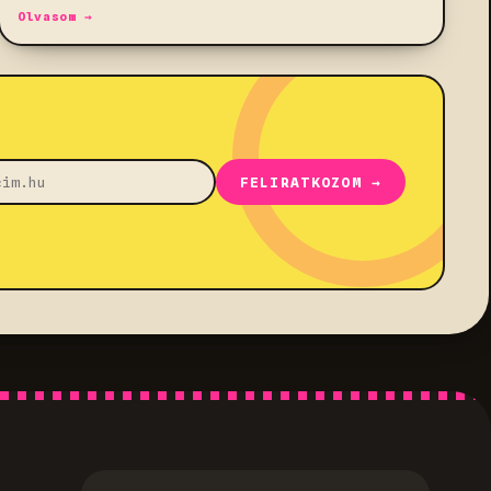
Olvasom →
FELIRATKOZOM →