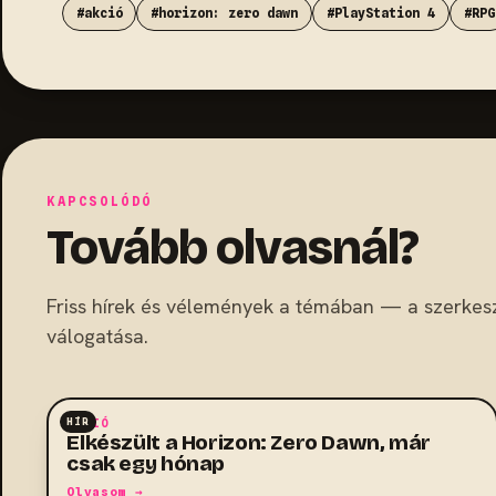
#akció
#horizon: zero dawn
#PlayStation 4
#RPG
KAPCSOLÓDÓ
Tovább olvasnál?
Friss hírek és vélemények a témában — a szerkes
válogatása.
HÍR
AKCIÓ
Elkészült a Horizon: Zero Dawn, már
csak egy hónap
Olvasom →