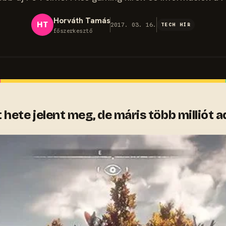
Horváth Tamás
HT
2017. 03. 16.
TECH HÍR
főszerkesztő
ete jelent meg, de máris több milliót ad