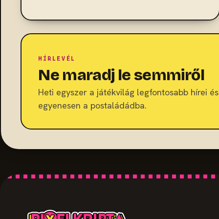
HÍRLEVÉL
Ne maradj le semmiről
Heti egyszer a játékvilág legfontosabb hírei és 
egyenesen a postaládádba.