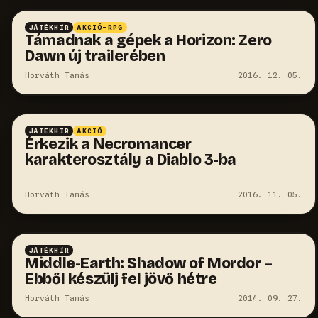
JÁTÉKHÍR
AKCIÓ-RPG
Támadnak a gépek a Horizon: Zero
Dawn új trailerében
Horváth Tamás
2016. 12. 05.
JÁTÉKHÍR
AKCIÓ
Érkezik a Necromancer
karakterosztály a Diablo 3-ba
Horváth Tamás
2016. 11. 05.
JÁTÉKHÍR
Middle-Earth: Shadow of Mordor –
Ebből készülj fel jövő hétre
Horváth Tamás
2014. 09. 27.