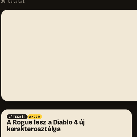
39 találat
JÁTÉKHÍR
AKCIÓ
A Rogue lesz a Diablo 4 új
karakterosztálya