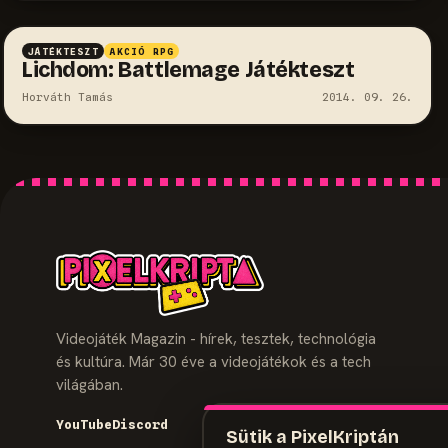
JÁTÉKTESZT
AKCIÓ RPG
Lichdom: Battlemage Játékteszt
Horváth Tamás
2014. 09. 26.
Videojáték Magazin - hírek, tesztek, technológia
és kultúra. Már 30 éve a videojátékok és a tech
világában.
YouTube
Discord
Sütik a PixelKriptán