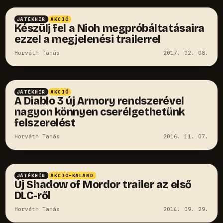
JÁTÉKHÍR
AKCIÓ
Készülj fel a Nioh megpróbáltatásaira
ezzel a megjelenési trailerrel
Horváth Tamás
2017. 02. 08.
JÁTÉKHÍR
AKCIÓ
A Diablo 3 új Armory rendszerével
nagyon könnyen cserélgethetünk
felszerelést
Horváth Tamás
2016. 11. 07.
JÁTÉKHÍR
AKCIÓ-KALAND
Új Shadow of Mordor trailer az első
DLC-ről
Horváth Tamás
2014. 09. 29.