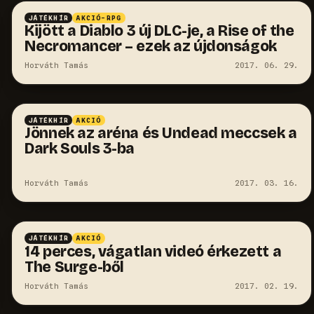
JÁTÉKHÍR
AKCIÓ-RPG
Kijött a Diablo 3 új DLC-je, a Rise of the
Necromancer – ezek az újdonságok
Horváth Tamás
2017. 06. 29.
JÁTÉKHÍR
AKCIÓ
Jönnek az aréna és Undead meccsek a
Dark Souls 3-ba
Horváth Tamás
2017. 03. 16.
JÁTÉKHÍR
AKCIÓ
14 perces, vágatlan videó érkezett a
The Surge-ből
Horváth Tamás
2017. 02. 19.