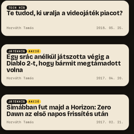
TECH HÍR
Te tudod, ki uralja a videojáték piacot?
Horváth Tamás
2018. 05. 25.
JÁTÉKHÍR
AKCIÓ
Egy srác anélkül játszotta végig a
Diablo 2-t, hogy bármit megtámadott
volna
Horváth Tamás
2017. 04. 20.
JÁTÉKHÍR
AKCIÓ
Simábban fut majd a Horizon: Zero
Dawn az első napos frissítés után
Horváth Tamás
2017. 02. 21.