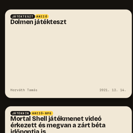
JÁTÉKTESZT
AKCIÓ
Dolmen játékteszt
Horváth Tamás
2021. 12. 14.
JÁTÉKHÍR
AKCIÓ-RPG
Mortal Shell játékmenet videó
érkezett és megvan a zárt béta
időpontja is