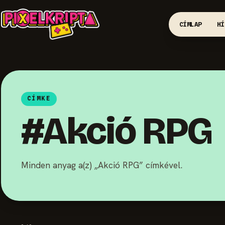
CÍMLAP
HÍ
CÍMKE
#Akció RPG
Minden anyag a(z) „Akció RPG” címkével.