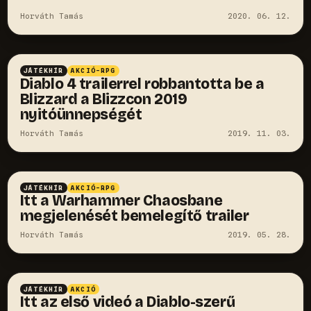
Horváth Tamás
2020. 06. 12.
JÁTÉKHÍR
AKCIÓ-RPG
Diablo 4 trailerrel robbantotta be a
Blizzard a Blizzcon 2019
nyitóünnepségét
Horváth Tamás
2019. 11. 03.
JÁTÉKHÍR
AKCIÓ-RPG
Itt a Warhammer Chaosbane
megjelenését bemelegítő trailer
Horváth Tamás
2019. 05. 28.
JÁTÉKHÍR
AKCIÓ
Itt az első videó a Diablo-szerű