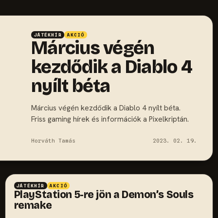
JÁTÉKHÍR
AKCIÓ
Március végén
kezdődik a Diablo 4
nyílt béta
Március végén kezdődik a Diablo 4 nyílt béta.
Friss gaming hírek és információk a Pixelkriptán.
Horváth Tamás
2023. 02. 19.
JÁTÉKHÍR
AKCIÓ
PlayStation 5-re jön a Demon’s Souls
remake