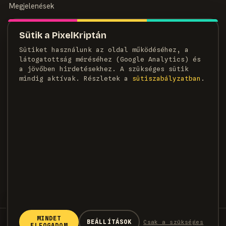
Megjelenések
MAGAZIN
Sütik a PixelKriptán
Rólunk
Sütiket használunk az oldal működéséhez, a
Szerzők
látogatottság méréséhez (Google Analytics) és
Médiaajánlat
a jövőben hirdetésekhez. A szükséges sütik
Kapcsolat
mindig aktívak. Részletek a
süti­szabályzatban
.
HÍRLEVÉL
Heti adag pixel, egyenesen a postaládádba.
FELIRATKOZOM →
×
KÖVETKEZŐ CIKK
Előkerült egy Demon's Souls
prototípus-felvétel, és kiderült,
MINDET
© 2026 PixelKripta · Minden jog fenntartva
BEÁLLÍTÁSOK
Csak a szükséges
ELFOGADOM