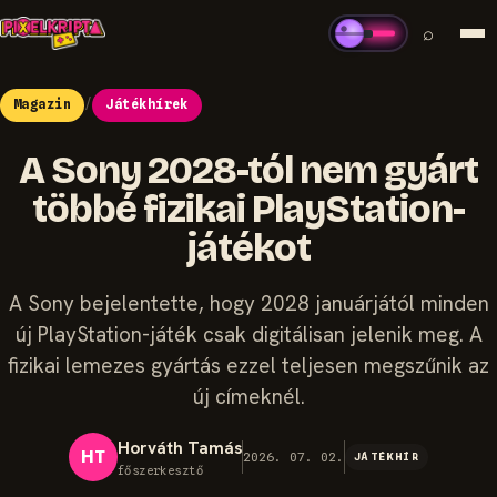
⌕
Magazin
/
Játékhírek
A Sony 2028-tól nem gyárt
többé fizikai PlayStation-
játékot
A Sony bejelentette, hogy 2028 januárjától minden
új PlayStation-játék csak digitálisan jelenik meg. A
fizikai lemezes gyártás ezzel teljesen megszűnik az
új címeknél.
Horváth Tamás
HT
2026. 07. 02.
JÁTÉKHÍR
főszerkesztő