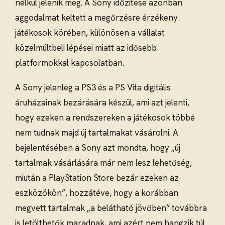
nélkül jelenik meg. A Sony időzítése azonban
aggodalmat keltett a megőrzésre érzékeny
játékosok körében, különösen a vállalat
közelmúltbeli lépései miatt az idősebb
platformokkal kapcsolatban.
A Sony jelenleg a PS3 és a PS Vita digitális
áruházainak bezárására készül, ami azt jelenti,
hogy ezeken a rendszereken a játékosok többé
nem tudnak majd új tartalmakat vásárolni. A
bejelentésében a Sony azt mondta, hogy „új
tartalmak vásárlására már nem lesz lehetőség,
miután a PlayStation Store bezár ezeken az
eszközökön”, hozzátéve, hogy a korábban
megvett tartalmak „a belátható jövőben” továbbra
is letölthetők maradnak, ami azért nem hangzik túl