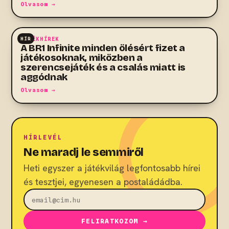
Olvasom →
HÍR
JÁTÉKHÍREK
A BR1 Infinite minden ölésért fizet a
játékosoknak, miközben a
szerencsejáték és a csalás miatt is
aggódnak
Olvasom →
HÍRLEVÉL
Ne maradj le semmiről
Heti egyszer a játékvilág legfontosabb hírei
és tesztjei, egyenesen a postaládádba.
FELIRATKOZOM →