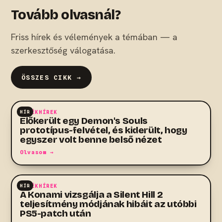
Tovább olvasnál?
Friss hírek és vélemények a témában — a
szerkesztőség válogatása.
ÖSSZES CIKK →
HÍR
JÁTÉKHÍREK
Előkerült egy Demon's Souls
prototípus-felvétel, és kiderült, hogy
egyszer volt benne belső nézet
Olvasom →
HÍR
JÁTÉKHÍREK
A Konami vizsgálja a Silent Hill 2
teljesítmény módjának hibáit az utóbbi
PS5-patch után