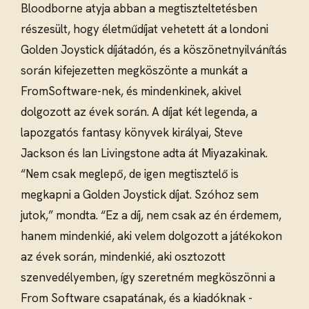
Bloodborne atyja abban a megtiszteltetésben
részesült, hogy életműdíjat vehetett át a londoni
Golden Joystick díjátadón, és a köszönetnyilvánítás
során kifejezetten megköszönte a munkát a
FromSoftware-nek, és mindenkinek, akivel
dolgozott az évek során. A díjat két legenda, a
lapozgatós fantasy könyvek királyai, Steve
Jackson és Ian Livingstone adta át Miyazakinak.
“Nem csak meglepő, de igen megtisztelő is
megkapni a Golden Joystick díjat. Szóhoz sem
jutok,” mondta. “Ez a díj, nem csak az én érdemem,
hanem mindenkié, aki velem dolgozott a játékokon
az évek során, mindenkié, aki osztozott
szenvedélyemben, így szeretném megköszönni a
From Software csapatának, és a kiadóknak -