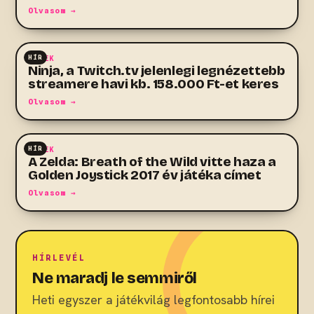
Olvasom →
HÍR
HÍREK
Ninja, a Twitch.tv jelenlegi legnézettebb
streamere havi kb. 158.000 Ft-et keres
Olvasom →
HÍR
HÍREK
A Zelda: Breath of the Wild vitte haza a
Golden Joystick 2017 év játéka címet
Olvasom →
HÍRLEVÉL
Ne maradj le semmiről
Heti egyszer a játékvilág legfontosabb hírei