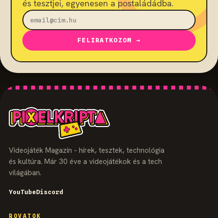
és tesztjei, egyenesen a postaládádba.
FELIRATKOZOM →
Videojáték Magazin - hírek, tesztek, technológia
és kultúra. Már 30 éve a videojátékok és a tech
világában.
YouTube
Discord
ROVATOK