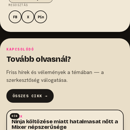
MEGOSZTÁS
FB
X
Pin
KAPCSOLÓDÓ
Tovább olvasnál?
Friss hírek és vélemények a témában — a
szerkesztőség válogatása.
ÖSSZES CIKK →
HÍR
HÍREK
Ninja költözése miatt hatalmasat nőtt a
Mixer népszerűsége