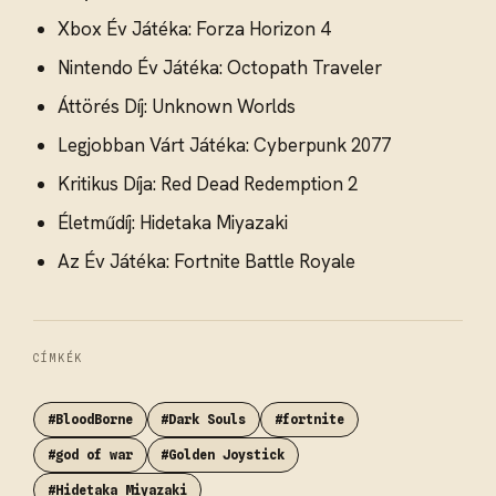
Xbox Év Játéka: Forza Horizon 4
Nintendo Év Játéka: Octopath Traveler
Áttörés Díj: Unknown Worlds
Legjobban Várt Játéka: Cyberpunk 2077
Kritikus Díja: Red Dead Redemption 2
Életműdíj: Hidetaka Miyazaki
Az Év Játéka: Fortnite Battle Royale
CÍMKÉK
#BloodBorne
#Dark Souls
#fortnite
#god of war
#Golden Joystick
#Hidetaka Miyazaki