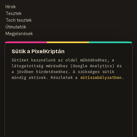
Hírek
Tesztek
Tech tesztek
Útmutatók
Megjelenések
MAGAZIN
Sütik a PixelKriptán
Rólunk
Sütiket használunk az oldal működéséhez, a
Szerzők
látogatottság méréséhez (Google Analytics) és
Médiaajánlat
a jövőben hirdetésekhez. A szükséges sütik
Kapcsolat
mindig aktívak. Részletek a
süti­szabályzatban
.
HÍRLEVÉL
Heti adag pixel, egyenesen a postaládádba.
FELIRATKOZOM →