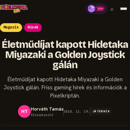
⌕
Magazin
/
Hírek
Életműdíjat kapott Hidetaka
Miyazaki a Golden Joystick
gálán
Életműdíjat kapott Hidetaka Miyazaki a Golden
Joystick gálán. Friss gaming hírek és információk a
Pixelkriptán.
Horváth Tamás
HT
2018. 11. 19.
JÁTÉKHÍR
főszerkesztő