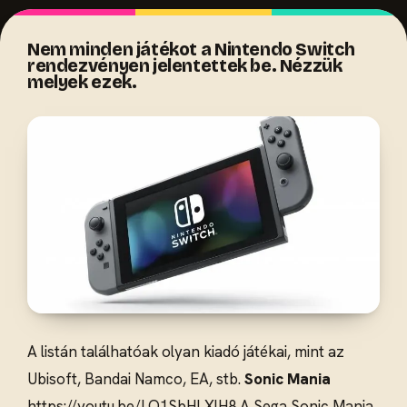
Nem minden játékot a Nintendo Switch
rendezvényen jelentettek be. Nézzük
melyek ezek.
A listán találhatóak olyan kiadó játékai, mint az
Ubisoft, Bandai Namco, EA, stb.
Sonic Mania
https://youtu.be/LQ1SbHLXlH8
A Sega Sonic Mania