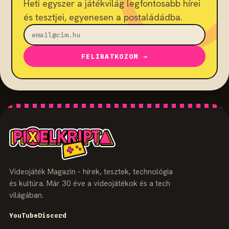
Heti egyszer a játékvilág legfontosabb hírei
és tesztjei, egyenesen a postaládádba.
FELIRATKOZOM →
Videojáték Magazin - hírek, tesztek, technológia
és kultúra. Már 30 éve a videojátékok és a tech
világában.
YouTube
Discord