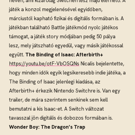
néven, ami kizárólag Switchen lesz majd elérhető. A
játék a konzol megjelenésével egyidőben,
márciustól kapható fizikai és digitális formában is. A
játékban található Battle játékmód nyolc játékos
támogat, a játék story módjában pedig 50 pálya
lesz, mely játszható egyedül, vagy másik játékossal
együtt.
The Binding of Isaac: Afterbirth+
https://youtu.be/otF-VbOSQNs
Nicalis bejelentette,
hogy minden idők egyik legsikeresebb indie játéka, a
The Binding of Isaac jelenlegi kiadása, az
Afterbirth+ érkezik Nintendo Switchre is. Van egy
trailer, de mára szerintem senkinek sem kell
bemutatni a kis Isaac-et. A Switch változat
tavasszal jön digitális és dobozos formában is.
Wonder Boy: The Dragon’s Trap