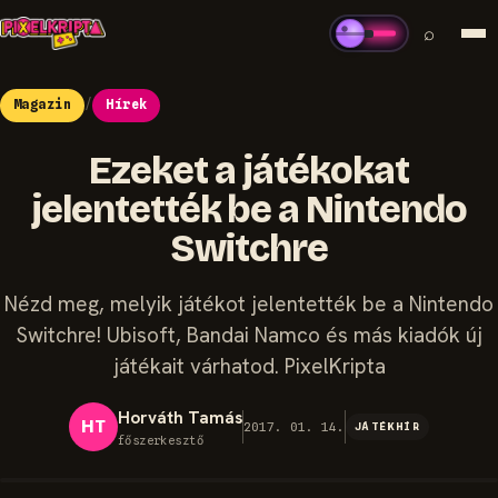
⌕
Magazin
/
Hírek
Ezeket a játékokat
jelentették be a Nintendo
Switchre
Nézd meg, melyik játékot jelentették be a Nintendo
Switchre! Ubisoft, Bandai Namco és más kiadók új
játékait várhatod. PixelKripta
Horváth Tamás
HT
2017. 01. 14.
JÁTÉKHÍR
főszerkesztő