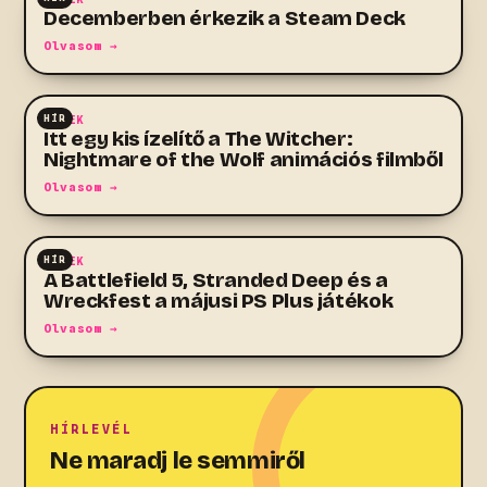
Decemberben érkezik a Steam Deck
Olvasom →
HÍR
HÍREK
Itt egy kis ízelítő a The Witcher:
Nightmare of the Wolf animációs filmből
Olvasom →
HÍR
HÍREK
A Battlefield 5, Stranded Deep és a
Wreckfest a májusi PS Plus játékok
Olvasom →
HÍRLEVÉL
Ne maradj le semmiről