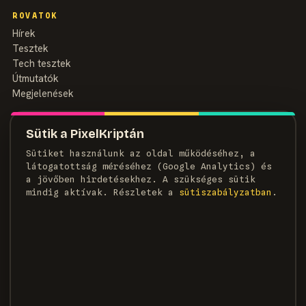
ROVATOK
Hírek
Tesztek
Tech tesztek
Útmutatók
Megjelenések
MAGAZIN
Sütik a PixelKriptán
Rólunk
Sütiket használunk az oldal működéséhez, a
Szerzők
látogatottság méréséhez (Google Analytics) és
Médiaajánlat
a jövőben hirdetésekhez. A szükséges sütik
Kapcsolat
mindig aktívak. Részletek a
süti­szabályzatban
.
HÍRLEVÉL
Heti adag pixel, egyenesen a postaládádba.