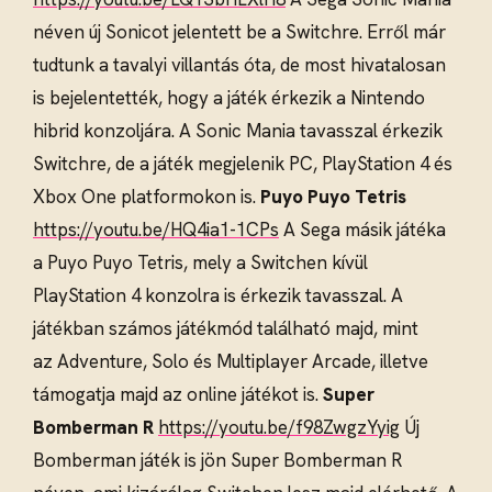
néven új Sonicot jelentett be a Switchre. Erről már
tudtunk a tavalyi villantás óta, de most hivatalosan
is bejelentették, hogy a játék érkezik a Nintendo
hibrid konzoljára. A Sonic Mania tavasszal érkezik
Switchre, de a játék megjelenik PC, PlayStation 4 és
Xbox One platformokon is.
Puyo Puyo Tetris
https://youtu.be/HQ4ia1-1CPs
A Sega másik játéka
a Puyo Puyo Tetris, mely a Switchen kívül
PlayStation 4 konzolra is érkezik tavasszal. A
játékban számos játékmód található majd, mint
az Adventure, Solo és Multiplayer Arcade, illetve
támogatja majd az online játékot is.
Super
Bomberman R
https://youtu.be/f98ZwgzYyig
Új
Bomberman játék is jön Super Bomberman R