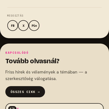
MEGOSZTÁS
FB
X
Pin
KAPCSOLÓDÓ
Tovább olvasnál?
Friss hírek és vélemények a témában — a
szerkesztőség válogatása.
ÖSSZES CIKK →
HÍR
HÍREK