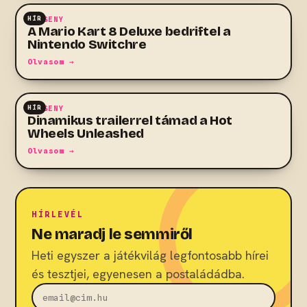
HÍR
VERSENY
A Mario Kart 8 Deluxe bedriftel a
Nintendo Switchre
Olvasom →
HÍR
VERSENY
Dinamikus trailerrel támad a Hot
Wheels Unleashed
Olvasom →
HÍRLEVÉL
Ne maradj le semmiről
Heti egyszer a játékvilág legfontosabb hírei
és tesztjei, egyenesen a postaládádba.