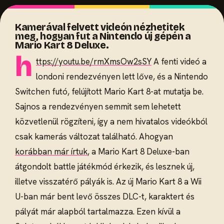
Kamerával felvett videón nézhetitek
meg, hogyan fut a Nintendo új gépén a
Mario Kart 8 Deluxe.
h
ttps://youtu.be/rmXmsOw2sSY
A fenti videó a
londoni rendezvényen lett lőve, és a Nintendo
Switchen futó, felújított Mario Kart 8-at mutatja be.
Sajnos a rendezvényen semmit sem lehetett
közvetlenül rögzíteni, így a nem hivatalos videókból
csak kamerás változat található. Ahogyan
korábban már írtuk
, a Mario Kart 8 Deluxe-ban
átgondolt battle játékmód érkezik, és lesznek új,
illetve visszatérő pályák is. Az új Mario Kart 8 a Wii
U-ban már bent levő összes DLC-t, karaktert és
pályát már alapból tartalmazza. Ezen kívül a