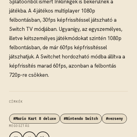
Splatoonból ismert Inklinkgek is bekerülnek a
játékba. A 4 játékos multiplayer 1080p
felbontásban, 30fps képfrissítéssel játszható a
Switch TV módjában. Ugyanígy, az egyszemélyes,
illetve kétszemélyes játékmódokat szintén 1080p
felbontásban, de már 60fps képfrissítéssel
játszhatjuk. A Switchet hordozható módba állítva a
képfrissítés marad 60fps, azonban a felbontás
720p-re csökken.
CÍMKÉK
#Mario Kart 8 deluxe
#Nintendo Switch
#verseny
MEGOSZTÁS