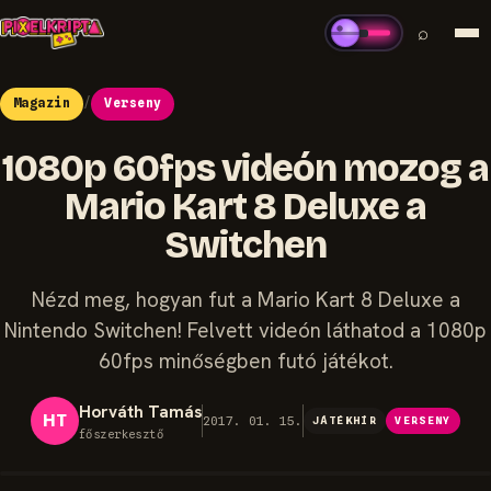
⌕
Magazin
/
Verseny
1080p 60fps videón mozog a
Mario Kart 8 Deluxe a
Switchen
Nézd meg, hogyan fut a Mario Kart 8 Deluxe a
Nintendo Switchen! Felvett videón láthatod a 1080p
60fps minőségben futó játékot.
Horváth Tamás
HT
2017. 01. 15.
JÁTÉKHÍR
VERSENY
főszerkesztő