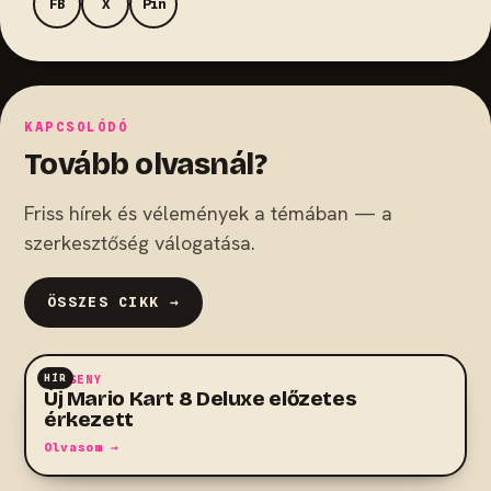
FB
X
Pin
KAPCSOLÓDÓ
Tovább olvasnál?
Friss hírek és vélemények a témában — a
szerkesztőség válogatása.
ÖSSZES CIKK →
HÍR
VERSENY
Új Mario Kart 8 Deluxe előzetes
érkezett
Olvasom →