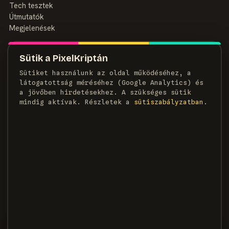
Tech tesztek
Útmutatók
Megjelenések
MAGAZIN
Sütik a PixelKriptán
Rólunk
Sütiket használunk az oldal működéséhez, a
Szerzők
látogatottság méréséhez (Google Analytics) és
Médiaajánlat
a jövőben hirdetésekhez. A szükséges sütik
Kapcsolat
mindig aktívak. Részletek a
süti­szabályzatban
.
HÍRLEVÉL
Heti adag pixel, egyenesen a postaládádba.
FELIRATKOZOM →
×
KÖVETKEZŐ CIKK