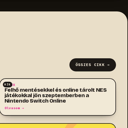
ÖSSZES CIKK →
HÍR
HÍREK
Felhő mentésekkel és online tárolt NES
játékokkal jön szeptemberben a
Nintendo Switch Online
Olvasom →