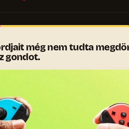
ordjait még nem tudta megdön
z gondot.