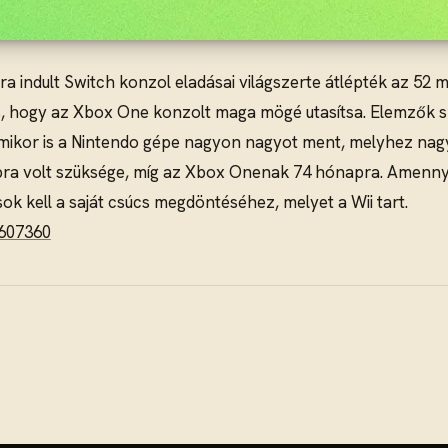
a indult Switch konzol eladásai világszerte átlépték az 52 mi
, hogy az Xbox One konzolt maga mögé utasítsa. Elemzők s
mikor is a Nintendo gépe nagyon nagyot ment, melyhez nagy
ra volt szüksége, míg az Xbox Onenak 74 hónapra. Amennyi
ok kell a saját csúcs megdöntéséhez, melyet a Wii tart.
2607360