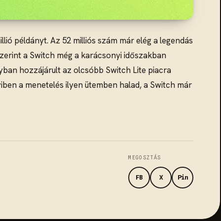
llió példányt. Az 52 milliós szám már elég a legendás
zerint a Switch még a karácsonyi időszakban
ban hozzájárult az olcsóbb Switch Lite piacra
ben a menetelés ilyen ütemben halad, a Switch már
MEGOSZTÁS
FB
X
Pin