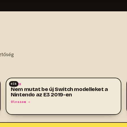
ztőség
HÍR
HÍREK
Nem mutat be új Switch modelleket a
Nintendo az E3 2019-en
Olvasom →