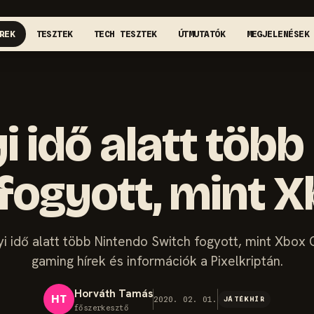
REK
TESZTEK
TECH TESZTEK
ÚTMUTATÓK
MEGJELENÉSEK
i idő alatt töb
fogyott, mint 
yi idő alatt több Nintendo Switch fogyott, mint Xbox O
gaming hírek és információk a Pixelkriptán.
Horváth Tamás
HT
2020. 02. 01.
JÁTÉKHÍR
főszerkesztő