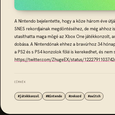
A Nintendo bejelentette, hogy a köze három éve útjár
SNES rekordjainak megdöntéséhez, de még ahhoz is
utasíthatta maga mögé az Xbox One játékkonzolt, a
dobása. A Nintendónak ehhez a bravúrhoz 34 hónap
a PS2 és s PS4 konzolok fölé is kerekedhet, és nem s
https://twitter.com/ZhugeEX/status/122279110374
CÍMKÉK
#játékkonzol
#Nintendo
#rekord
#switch