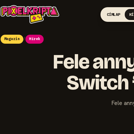
CÍMLAP
HÍ
Magazin
/
Hírek
Fele anny
Switch 
Fele ann