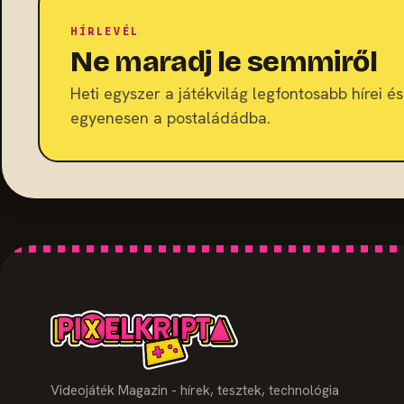
HÍRLEVÉL
Ne maradj le semmiről
Heti egyszer a játékvilág legfontosabb hírei és 
egyenesen a postaládádba.
Videojáték Magazin - hírek, tesztek, technológia