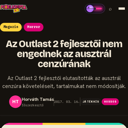
⌕
Magazin
/
Horror
Az Outlast 2 fejlesztői nem
engednek az ausztrál
cenzúrának
Az Outlast 2 fejlesztői elutasították az ausztrál
cenzúra követeléseit, tartalmukat nem módosítják.
Horváth Tamás
HT
2017. 03. 16.
JÁTÉKHÍR
HORROR
főszerkesztő