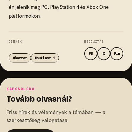
én jelenik meg PC, PlayStation 4 és Xbox One
platformokon.
CÍMKÉK
MEGOSZTÁS
FB
X
Pin
#horror
#outlast 2
KAPCSOLÓDÓ
Tovább olvasnál?
Friss hírek és vélemények a témában — a
szerkesztőség válogatása.