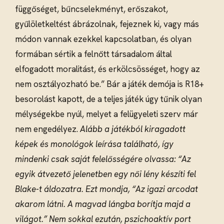
függőséget, bűncselekményt, erőszakot,
gyűlöletkeltést ábrázolnak, fejeznek ki, vagy más
módon vannak ezekkel kapcsolatban, és olyan
formában sértik a felnőtt társadalom által
elfogadott moralitást, és erkölcsösséget, hogy az
nem osztályozható be.” Bár a játék demója is R18+
besorolást kapott, de a teljes játék úgy tűnik olyan
mélységekbe nyúl, melyet a felügyeleti szerv már
nem engedélyez.
Alább a játékból kiragadott
képek és monológok leírása található, így
mindenki csak saját felelősségére olvassa:
“Az
egyik átvezető jelenetben egy női lény készíti fel
Blake-t áldozatra. Ezt mondja, “Az igazi arcodat
akarom látni. A magvad lángba borítja majd a
világot.” Nem sokkal ezután, pszichoaktív port