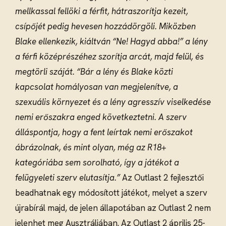
mellkassal fellöki a férfit, hátraszorítja kezeit,
csípőjét pedig hevesen hozzádörgöli. Miközben
Blake ellenkezik, kiáltván “Ne! Hagyd abba!” a lény
a férfi középrészéhez szorítja arcát, majd felül, és
megtörli száját.
“Bár a lény és Blake közti
kapcsolat homályosan van megjelenítve, a
szexuális környezet és a lény agresszív viselkedése
nemi erőszakra enged következtetni. A szerv
álláspontja, hogy a fent leírtak nemi erőszakot
ábrázolnak, és mint olyan, még az R18+
kategóriába sem sorolható, így a játékot a
felügyeleti szerv elutasítja.”
Az Outlast 2 fejlesztői
beadhatnak egy módosított játékot, melyet a szerv
újrabírál majd, de jelen állapotában az Outlast 2 nem
jelenhet meg Ausztráliában. Az Outlast 2 április 25-