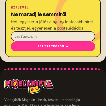
HÍRLEVÉL
Ne maradj le semmiről
Heti egyszer a játékvilág legfontosabb hírei
és tesztjei, egyenesen a postaládádba.
FELIRATKOZOM →
Videojáték Magazin - hírek, tesztek, technológia
és kultúra. Már 30 éve a videojátékok és a tech