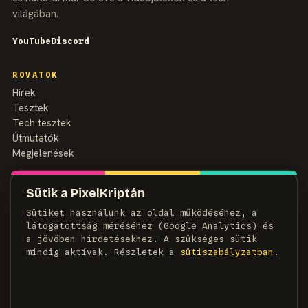
világában.
YouTube
Discord
ROVATOK
Hírek
Tesztek
Tech tesztek
Útmutatók
Megjelenések
MAGAZIN
Sütik a PixelKriptán
Rólunk
Sütiket használunk az oldal működéséhez, a
Szerzők
látogatottság méréséhez (Google Analytics) és
Médiaajánlat
a jövőben hirdetésekhez. A szükséges sütik
Kapcsolat
mindig aktívak. Részletek a
süti­szabályzatban
.
HÍRLEVÉL