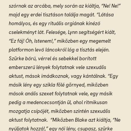
szórnak az arcába, mely során az kiáltja, “Ne! Ne!”
majd egy erdei tisztáson találja magát.
“Látása
homályos, és egy rituális orgiának kinéző
cselekményt lát. Felesége, Lynn segítségért kiált,
“Ez fáj! Óh, Istenem!,” miközben egy megemelt
platformon levő láncokról lóg a tisztás elején.
Szürke bőrű, vérrel és sebekkel borított
emberszerű lények folytatnak vele szexuális
aktust, mások imádkoznak, vagy kántálnak.
“Egy
másik lény egy szikla fölé görnyed, miközben
mások anális szexet folytatnak vele, egy másik
pedig a medencecsontján ül, ahol ritmikusan
mozgatja csípőjét, miközben szintén szexuális
aktust folytatnak.
“Miközben Blake azt kiáltja, “Ne
nyúljatok hozzá!,” egy női lény, csupasz, szürke