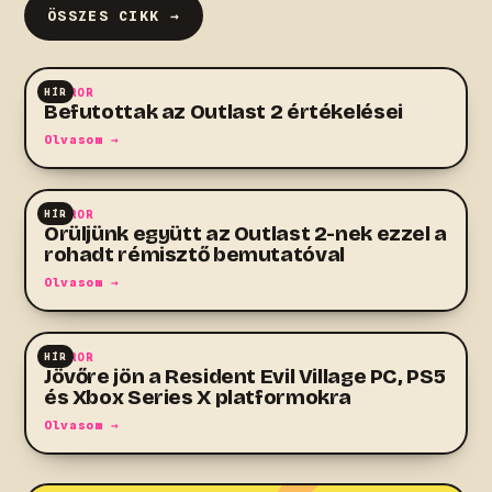
ÖSSZES CIKK →
HÍR
HORROR
Befutottak az Outlast 2 értékelései
Olvasom →
HÍR
HORROR
Örüljünk együtt az Outlast 2-nek ezzel a
rohadt rémisztő bemutatóval
Olvasom →
HÍR
HORROR
Jövőre jön a Resident Evil Village PC, PS5
és Xbox Series X platformokra
Olvasom →