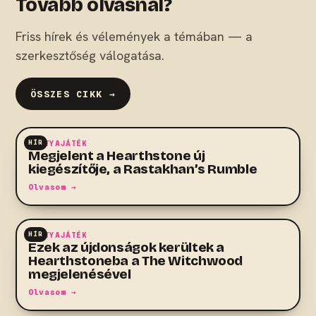
Tovább olvasnál?
Friss hírek és vélemények a témában — a
szerkesztőség válogatása.
ÖSSZES CIKK →
HÍR
KÁRTYAJÁTÉK
Megjelent a Hearthstone új
kiegészítője, a Rastakhan’s Rumble
Olvasom →
HÍR
KÁRTYAJÁTÉK
Ezek az újdonságok kerültek a
Hearthstoneba a The Witchwood
megjelenésével
Olvasom →