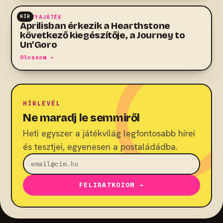
HÍR
KÁRTYAJÁTÉK
Áprilisban érkezik a Hearthstone
következő kiegészítője, a Journey to
Un’Goro
Olvasom →
HÍRLEVÉL
Ne maradj le semmiről
Heti egyszer a játékvilág legfontosabb hírei
és tesztjei, egyenesen a postaládádba.
FELIRATKOZOM →