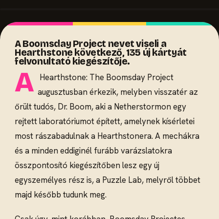
A Boomsday Project nevet viseli a
Hearthstone következő, 135 új kártyát
felvonultató kiegészítője.
A
Hearthstone: The Boomsday Project
augusztusban érkezik, melyben visszatér az
őrült tudós, Dr. Boom, aki a Netherstormon egy
rejtett laboratóriumot épített, amelynek kísérletei
most rászabadulnak a Hearthstonera. A mechákra
és a minden eddiginél furább varázslatokra
összpontosító kiegészítőben lesz egy új
egyszemélyes rész is, a Puzzle Lab, melyről többet
majd később tudunk meg.
Csak úgy, mint korábban, Boomsday Projectes