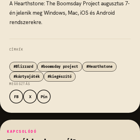
A Hearthstone: The Boomsday Project augusztus 7-
én jelenik meg Windows, Mac, iOS és Android
rendszerekre.
CÍMKÉK
#Blizzard
#boomsday project
#Hearthstone
#kártyajáték
#kiegészítő
MEGOSZTÁS
FB
X
Pin
KAPCSOLÓDÓ