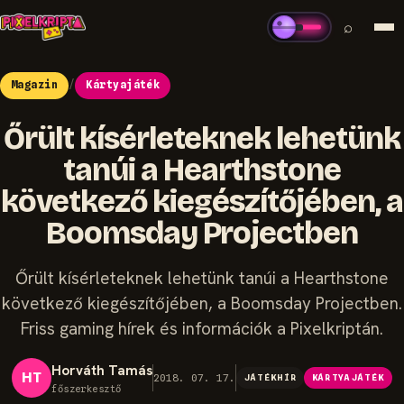
⌕
Magazin
/
Kártyajáték
Őrült kísérleteknek lehetünk
tanúi a Hearthstone
következő kiegészítőjében, a
Boomsday Projectben
Őrült kísérleteknek lehetünk tanúi a Hearthstone
következő kiegészítőjében, a Boomsday Projectben.
Friss gaming hírek és információk a Pixelkriptán.
Horváth Tamás
HT
2018. 07. 17.
JÁTÉKHÍR
KÁRTYAJÁTÉK
főszerkesztő