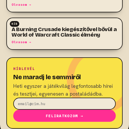
Olvasom →
HÍR
MMO
A Burning Crusade kiegészítővel bővül a
World of Warcraft Classic élmény
Olvasom →
HÍRLEVÉL
Ne maradj le semmiről
Heti egyszer a játékvilág legfontosabb hírei
és tesztjei, egyenesen a postaládádba.
FELIRATKOZOM →