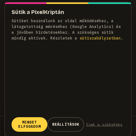
MAGAZIN
Sütik a PixelKriptán
Rólunk
Sütiket használunk az oldal működéséhez, a
Szerzők
látogatottság méréséhez (Google Analytics) és
Médiaajánlat
a jövőben hirdetésekhez. A szükséges sütik
Kapcsolat
mindig aktívak. Részletek a
süti­szabályzatban
.
HÍRLEVÉL
Heti adag pixel, egyenesen a postaládádba.
FELIRATKOZOM →
×
KÖVETKEZŐ CIKK
Az Assassin’s Creed Valhalla
rendezője visszatért az
MINDET
© 2026 PixelKripta · Minden jog fenntartva
BEÁLLÍTÁSOK
Csak a szükséges
Ubisofthoz
ELFOGADOM
Eric Baptizat, az Assassin's Creed Valhalla
→
Adatvédelem
Sütiszabályzat
Felhasználási feltételek
egykori játékigazgatója visszatért az
🍪
Cookie-k
Készítette a
WeDoPixels