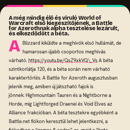
A még mindig élő és viruló World of
Warcraft első kiegészítőjének, a Battle
for Azerothnak alpha tesztelése lezárult,
és elkezdődött a béta.
A
Blizzard kiküldte a meghívók első hullámát, de
hamarosan újabb csoportos meghívás
várható.
https://youtu.be/QsZ9xkVQ\_Vs
A béta
szintkorlátja 120, és a béta során nem várható
karaktertörlés. A Battle for Azeroth augusztusban
jelenik meg, amiben új játszható fajok is
jönnek: Highmountain Tauren és a Nightborne a
Horde, míg Lightforged Draenei és Void Elves az
Alliance frakcióban. A béta tesztekre egyébként a
Battle.net fiókon keresztül lehet jelentkezni, a