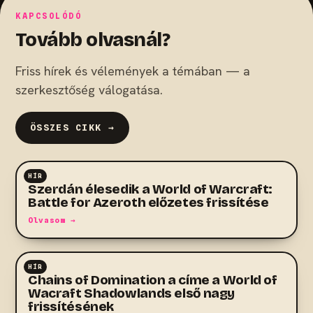
KAPCSOLÓDÓ
Tovább olvasnál?
Friss hírek és vélemények a témában — a
szerkesztőség válogatása.
ÖSSZES CIKK →
HÍR
MMO
Szerdán élesedik a World of Warcraft:
Battle for Azeroth előzetes frissítése
Olvasom →
HÍR
MMO
Chains of Domination a címe a World of
Wacraft Shadowlands első nagy
frissítésének