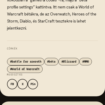
fiókodban a “games & codes”-ra, majd a “beta
profile settings” kattintva. Itt nem csak a World of
Warcraft bétákra, de az Overwatch, Heroes of the
Storm, Diablo, és StarCraft tesztekre is lehet
jelentkezni.
CÍMKÉK
#battle for azeroth
#béta
#Blizzard
#MMO
#World of Warcraft
MEGOSZTÁS
FB
X
Pin