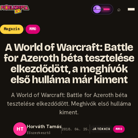
⌕
Magazin
/
MMO
A World of Warcraft: Battle
for Azeroth béta tesztelése
elkezdődött, a meghívók
első hulláma már kiment
A World of Warcraft: Battle for Azeroth béta
tesztelése elkezdődött. Meghívók első hulláma
kiment.
Horváth Tamás
HT
2018. 04. 25.
JÁTÉKHÍR
MMO
főszerkesztő