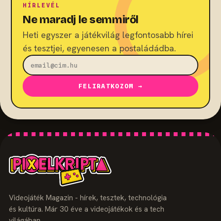
HÍRLEVÉL
Ne maradj le semmiről
Heti egyszer a játékvilág legfontosabb hírei
és tesztjei, egyenesen a postaládádba.
FELIRATKOZOM →
Videojáték Magazin - hírek, tesztek, technológia
és kultúra. Már 30 éve a videojátékok és a tech
világában.