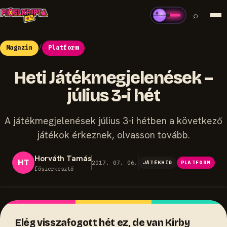
⌕
Magazin
/
Platform
Heti Játékmegjelenések –
július 3-i hét
A játékmegjelenések július 3-i hétben a következő
játékok érkeznek, olvasson tovább.
Horváth Tamás
HT
2017. 07. 06.
JÁTÉKHÍR
PLATFORM
főszerkesztő
Elég visszafogott hét ez, de van Kirby