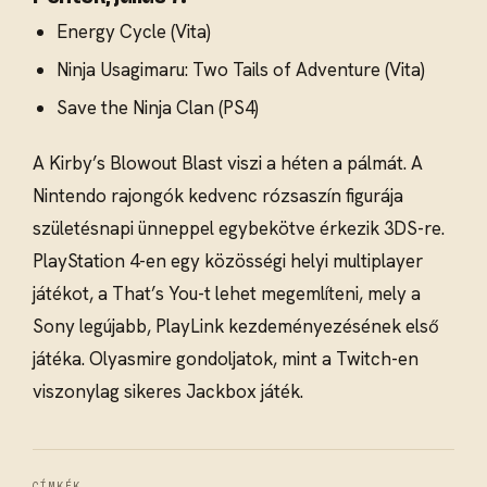
Energy Cycle (Vita)
Ninja Usagimaru: Two Tails of Adventure (Vita)
Save the Ninja Clan (PS4)
A Kirby’s Blowout Blast viszi a héten a pálmát. A
Nintendo rajongók kedvenc rózsaszín figurája
születésnapi ünneppel egybekötve érkezik 3DS-re.
PlayStation 4-en egy közösségi helyi multiplayer
játékot, a That’s You-t lehet megemlíteni, mely a
Sony legújabb, PlayLink kezdeményezésének első
játéka. Olyasmire gondoljatok, mint a Twitch-en
viszonylag sikeres Jackbox játék.
CÍMKÉK