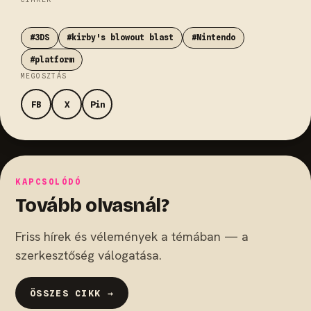
#3DS
#kirby's blowout blast
#Nintendo
#platform
MEGOSZTÁS
FB
X
Pin
KAPCSOLÓDÓ
Tovább olvasnál?
Friss hírek és vélemények a témában — a
szerkesztőség válogatása.
ÖSSZES CIKK →