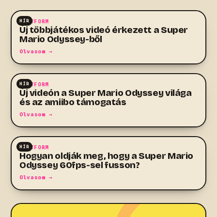
HÍR
PLATFORM
Új többjátékos videó érkezett a Super
Mario Odyssey-ből
Olvasom →
HÍR
PLATFORM
Új videón a Super Mario Odyssey világa
és az amiibo támogatás
Olvasom →
HÍR
PLATFORM
Hogyan oldják meg, hogy a Super Mario
Odyssey 60fps-sel fusson?
Olvasom →