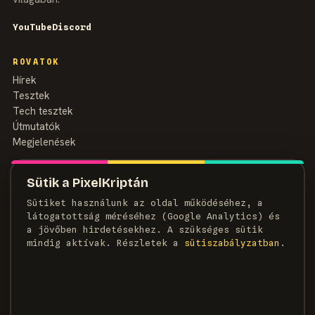
YouTube
Discord
ROVATOK
Hírek
Tesztek
Tech tesztek
Útmutatók
Megjelenések
MAGAZIN
Sütik a PixelKriptán
Rólunk
Sütiket használunk az oldal működéséhez, a
Szerzők
látogatottság méréséhez (Google Analytics) és
Médiaajánlat
a jövőben hirdetésekhez. A szükséges sütik
Kapcsolat
mindig aktívak. Részletek a
süti­szabályzatban
.
HÍRLEVÉL
Heti adag pixel, egyenesen a postaládádba.