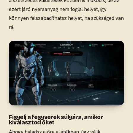
a szétszedés küldetések közben is működik, de az
ezért járó nyersanyag nem foglal helyet, így
könnyen felszabadíthatsz helyet, ha szükséged van
rá.
Figyelj a fegyverek súlyára, amikor
kiválasztod őket
Ahogy haladsz előre a játékban, úgy válik