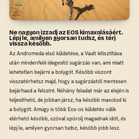
Ne nagyon izzadj az EOS kimaxolásáért.
Lépj le, amilyen gyorsan tudsz, és térj
vissza később.
Az Andromeda első küldetése, a Vault kitisztítása
után mindenfelé idegesítő sugárzás van, ami miatt
lehetetlen bejárni a bolygót. Később viszont
visszatérhetsz majd, hogy a sugárzástól mentesen
bejárhasd a felszínt. Néhány feladat már az elején is
teljesíthető, de jobban jársz, ha később maxolod ki
a bolygót. Amúgy is több Eos-os küldetés válik
elérhető később, szóval spórolj magadnak időt, és
lépj le, amilyen gyorsan tudsz, később jobb lesz.