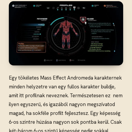
Egy tökéletes Mass Effect Andromeda karakternek
minden helyzetre van egy fullos karakter buildje,
amit itt profilnak neveznek. Természetesen ez nem
ilyen egyszerű, és igazából nagyon megszívatod
magad, ha sokféle profilt fejlesztesz. Egy képesség
6-os szintre húzása nagyon sok pontba kerül. Csak
két-három 6-os szintű képesség pedig sokkal