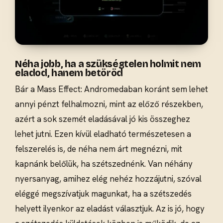
Néha jobb, ha a szükségtelen holmit nem
eladod, hanem betöröd
Bár a Mass Effect: Andromedaban koránt sem lehet
annyi pénzt felhalmozni, mint az előző részekben,
azért a sok szemét eladásával jó kis összeghez
lehet jutni. Ezen kívül eladható természetesen a
felszerelés is, de néha nem árt megnézni, mit
kapnánk belőlük, ha szétszednénk. Van néhány
nyersanyag, amihez elég nehéz hozzájutni, szóval
eléggé megszívatjuk magunkat, ha a szétszedés
helyett ilyenkor az eladást választjuk. Az is jó, hogy