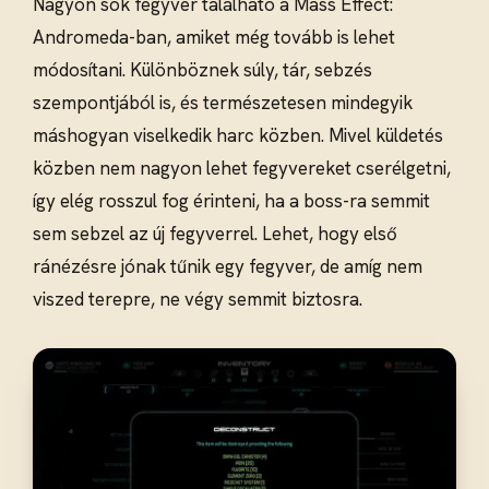
Nagyon sok fegyver található a Mass Effect:
Andromeda-ban, amiket még tovább is lehet
módosítani. Különböznek súly, tár, sebzés
szempontjából is, és természetesen mindegyik
máshogyan viselkedik harc közben. Mivel küldetés
közben nem nagyon lehet fegyvereket cserélgetni,
így elég rosszul fog érinteni, ha a boss-ra semmit
sem sebzel az új fegyverrel. Lehet, hogy első
ránézésre jónak tűnik egy fegyver, de amíg nem
viszed terepre, ne végy semmit biztosra.