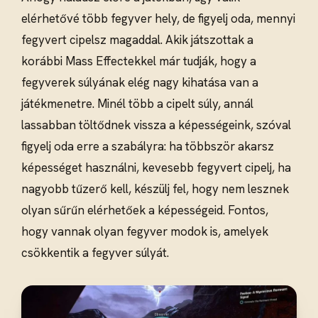
elérhetővé több fegyver hely, de figyelj oda, mennyi
fegyvert cipelsz magaddal. Akik játszottak a
korábbi Mass Effectekkel már tudják, hogy a
fegyverek súlyának elég nagy kihatása van a
játékmenetre. Minél több a cipelt súly, annál
lassabban töltődnek vissza a képességeink, szóval
figyelj oda erre a szabályra: ha többször akarsz
képességet használni, kevesebb fegyvert cipelj, ha
nagyobb tűzerő kell, készülj fel, hogy nem lesznek
olyan sűrűn elérhetőek a képességeid. Fontos,
hogy vannak olyan fegyver modok is, amelyek
csökkentik a fegyver súlyát.