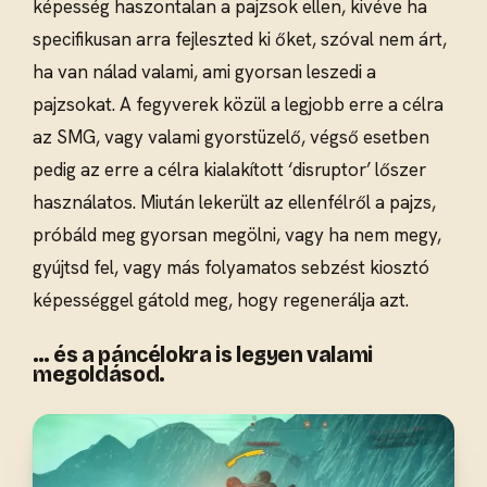
képesség haszontalan a pajzsok ellen, kivéve ha
specifikusan arra fejleszted ki őket, szóval nem árt,
ha van nálad valami, ami gyorsan leszedi a
pajzsokat. A fegyverek közül a legjobb erre a célra
az SMG, vagy valami gyorstüzelő, végső esetben
pedig az erre a célra kialakított ‘disruptor’ lőszer
használatos. Miután lekerült az ellenfélről a pajzs,
próbáld meg gyorsan megölni, vagy ha nem megy,
gyújtsd fel, vagy más folyamatos sebzést kiosztó
képességgel gátold meg, hogy regenerálja azt.
… és a páncélokra is legyen valami
megoldásod.