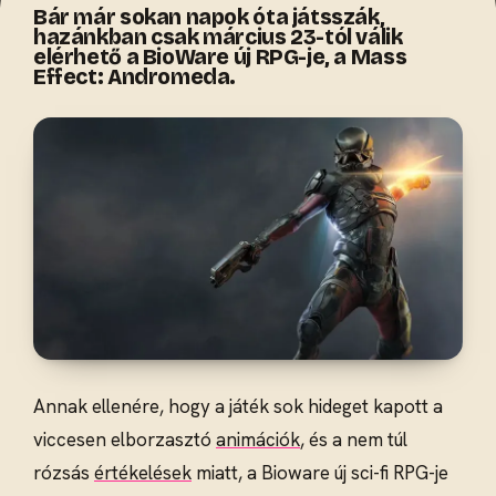
Bár már sokan napok óta játsszák,
hazánkban csak március 23-tól válik
elérhető a BioWare új RPG-je, a Mass
Effect: Andromeda.
Annak ellenére, hogy a játék sok hideget kapott a
viccesen elborzasztó
animációk
, és a nem túl
rózsás
értékelések
miatt, a Bioware új sci-fi RPG-je