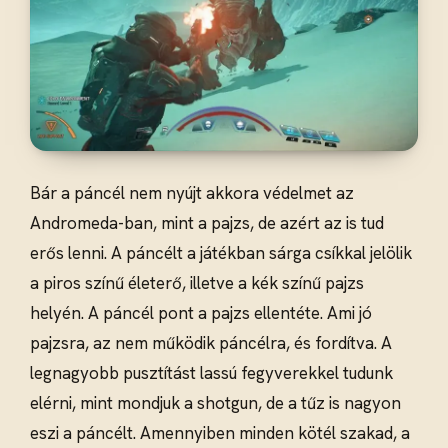
Bár a páncél nem nyújt akkora védelmet az
Andromeda-ban, mint a pajzs, de azért az is tud
erős lenni. A páncélt a játékban sárga csíkkal jelölik
a piros színű életerő, illetve a kék színű pajzs
helyén. A páncél pont a pajzs ellentéte. Ami jó
pajzsra, az nem működik páncélra, és fordítva. A
legnagyobb pusztítást lassú fegyverekkel tudunk
elérni, mint mondjuk a shotgun, de a tűz is nagyon
eszi a páncélt. Amennyiben minden kötél szakad, a