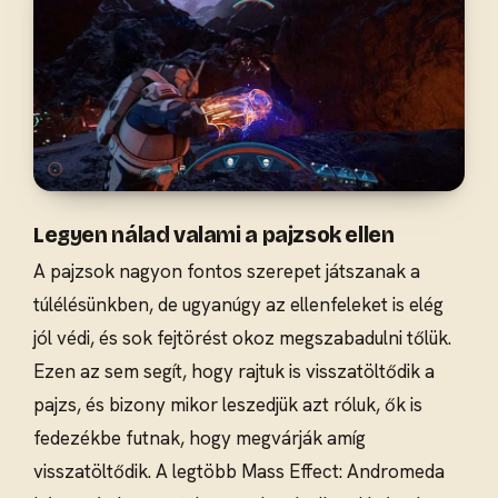
Legyen nálad valami a pajzsok ellen
A pajzsok nagyon fontos szerepet játszanak a
túlélésünkben, de ugyanúgy az ellenfeleket is elég
jól védi, és sok fejtörést okoz megszabadulni tőlük.
Ezen az sem segít, hogy rajtuk is visszatöltődik a
pajzs, és bizony mikor leszedjük azt róluk, ők is
fedezékbe futnak, hogy megvárják amíg
visszatöltődik. A legtöbb Mass Effect: Andromeda