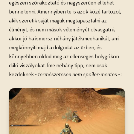
egészen szórakoztató és nagyszerűen el lehet
benne lenni. Amennyiben te is azok közé tartozol,
akik szeretik saját maguk megtapasztalni az
élményt, és nem mások véleményét olvasgatni,
akkor jó ha ismersz néhány játékmechanikát, ami
megkönnyíti majd a dolgodat az űrben, és
könnyebben oldod meg az ellenséges bolygókon
dúló viszályokat. Íme néhány tipp, nem csak
kezdőknek -
természetesen nem spoiler-mentes - :