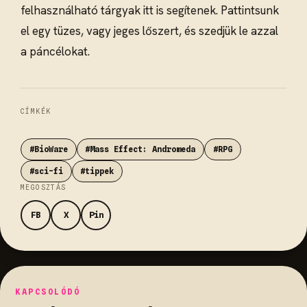
felhasználható tárgyak itt is segítenek. Pattintsunk
el egy tüzes, vagy jeges lőszert, és szedjük le azzal
a páncélokat.
CÍMKÉK
#BioWare
#Mass Effect: Andromeda
#RPG
#sci-fi
#tippek
MEGOSZTÁS
FB
X
Pin
KAPCSOLÓDÓ