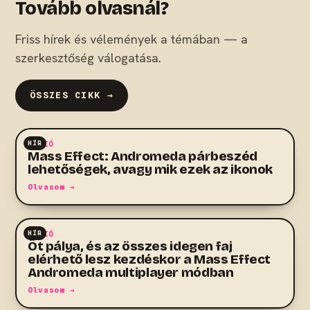
Tovább olvasnál?
Friss hírek és vélemények a témában — a
szerkesztőség válogatása.
ÖSSZES CIKK →
HÍR
AKCIÓ
Mass Effect: Andromeda párbeszéd
lehetőségek, avagy mik ezek az ikonok
Olvasom →
HÍR
AKCIÓ
Öt pálya, és az összes idegen faj
elérhető lesz kezdéskor a Mass Effect
Andromeda multiplayer módban
Olvasom →