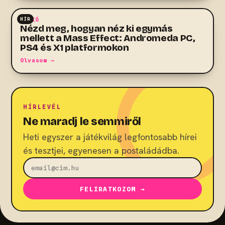
HÍR
AKCIÓ
Nézd meg, hogyan néz ki egymás
mellett a Mass Effect: Andromeda PC,
PS4 és X1 platformokon
Olvasom →
HÍRLEVÉL
Ne maradj le semmiről
Heti egyszer a játékvilág legfontosabb hírei
és tesztjei, egyenesen a postaládádba.
FELIRATKOZOM →