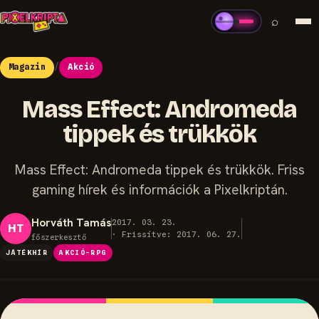
⌕
Magazin
/
Akció
Mass Effect: Andromeda
tippek és trükkök
Mass Effect: Andromeda tippek és trükkök. Friss
gaming hírek és információk a Pixelkriptán.
Horváth Tamás
2017. 03. 23.
HT
· Frissítve: 2017. 06. 27.
főszerkesztő
JÁTÉKHÍR
AKCIÓ-RPG