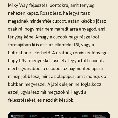
Milky Way fejlesztési pontokra, amit tényleg
nehezen kapsz. Rossz lesz, ha legyártasz
magadnak mindenféle cuccot, aztán később jössz
csak rá, hogy már nem maradt arra anyagod, ami
tényleg kéne. Amúgy a cuccok nagy része loot
formájában ki is esik az ellenfelektől, vagy a
boltokban is elérhető. A crafting rendszer lényege,
hogy bővítményekkel lásd el a legyártott cuccot,
mert ugyanabból a cuccból az augmented típusú
mindig jobb lesz, mint az alaptípus, amit mondjuk a
boltban megveszel. A játék elején ne foglalkozz
ezzel, úgyis lesz mit megszokni. Hagyd a
fejlesztéseket, és nézd át később.