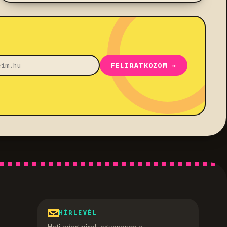
FELIRATKOZOM →
HÍRLEVÉL
Heti adag pixel, egyenesen a