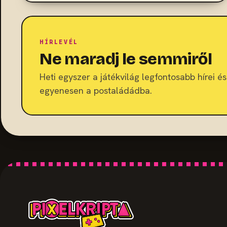
HÍRLEVÉL
Ne maradj le semmiről
Heti egyszer a játékvilág legfontosabb hírei és 
egyenesen a postaládádba.