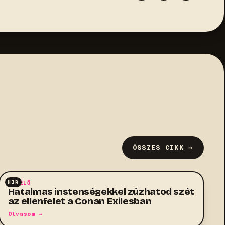
ÖSSZES CIKK →
HÍR
TÚLÉLŐ
Hatalmas instenségekkel zúzhatod szét
az ellenfelet a Conan Exilesban
Olvasom →