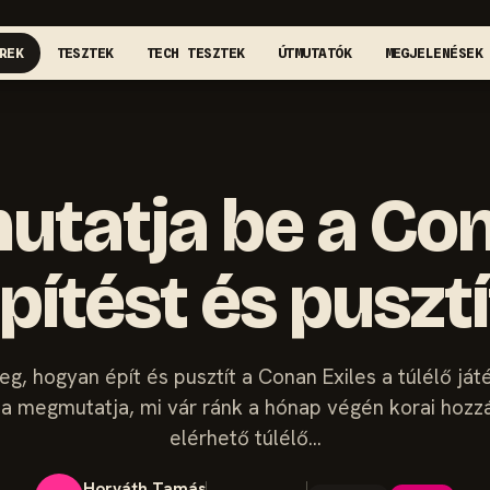
REK
TESZTEK
TECH TESZTEK
ÚTMUTATÓK
MEGJELENÉSEK
utatja be a Con
pítést és puszt
g, hogyan épít és pusztít a Conan Exiles a túlélő ját
ta megmutatja, mi vár ránk a hónap végén korai hoz
elérhető túlélő…
Horváth Tamás