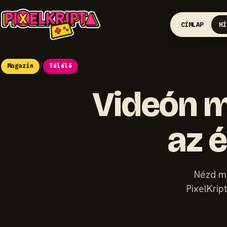
CÍMLAP
HÍ
Magazin
/
Túlélő
Videón m
az é
Nézd me
PixelKrip