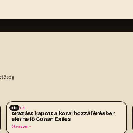
ztőség
HÍR
TÚLÉLŐ
Árazást kapott a korai hozzáférésben
elérhető Conan Exiles
Olvasom →