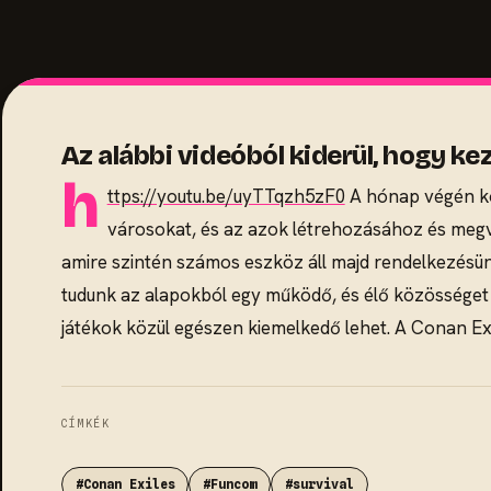
Az alábbi videóból kiderül, hogy ke
h
ttps://youtu.be/uyTTqzh5zF0
A hónap végén kor
városokat, és az azok létrehozásához és megvé
amire szintén számos eszköz áll majd rendelkezésün
tudunk az alapokból egy működő, és élő közösséget l
játékok közül egészen kiemelkedő lehet. A Conan Exi
CÍMKÉK
#Conan Exiles
#Funcom
#survival