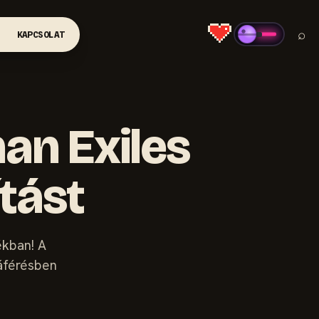
⌕
KAPCSOLAT
an Exiles
ítást
ékban! A
záférésben