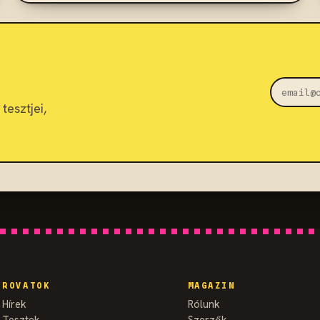
tesztjei,
ROVATOK
MAGAZIN
Hírek
Rólunk
Tesztek
Szerzők