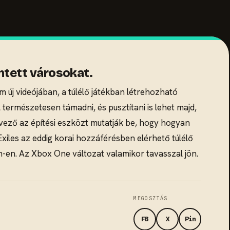
emtett városokat.
új videójában, a túlélő játékban létrehozható
ermészetesen támadni, és pusztítani is lehet majd,
vező az építési eszközt mutatják be, hogy hogyan
xiles az eddig korai hozzáférésben elérhető túlélő
m-en. Az Xbox One változat valamikor tavasszal jön.
MEGOSZTÁS
FB
X
Pin