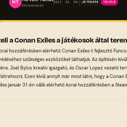
HT
2017. 01. 08.
JÁTÉKHÍR
TÚLÉLŐ
főszerkesztő
zeli a Conan Exiles a játékosok által ter
ai hozzáférésben elérhető Conan Exiles-t fejlesztő Funcom 
déséhez szükséges eszközöket láthatjuk. Az építésén kívül t
kre. Joel Bylos kreatív igazgató, és Oscar Lopez vezető ter
étrehozni. Ezen kívül annyit már most látni, hogy a Conan E
les január 31-én válik elérhető korai hozzáférésben a Stea