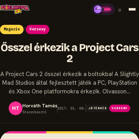
⌕
Magazin
/
Verseny
Ősszel érkezik a Project Cars
2
A Project Cars 2 ősszel érkezik a boltokba! A Slightly
Mad Studios által fejlesztett játék a PC, PlayStation
és Xbox One platformokra érkezik. Olvasson…
Horváth Tamás
HT
2017. 01. 08.
JÁTÉKHÍR
VERSENY
főszerkesztő