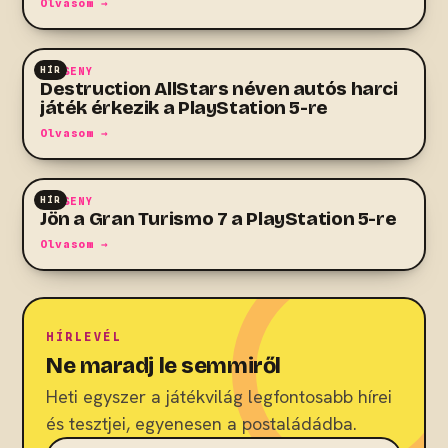
Olvasom →
HÍR
VERSENY
Destruction AllStars néven autós harci
játék érkezik a PlayStation 5-re
Olvasom →
HÍR
VERSENY
Jön a Gran Turismo 7 a PlayStation 5-re
Olvasom →
HÍRLEVÉL
Ne maradj le semmiről
Heti egyszer a játékvilág legfontosabb hírei
és tesztjei, egyenesen a postaládádba.