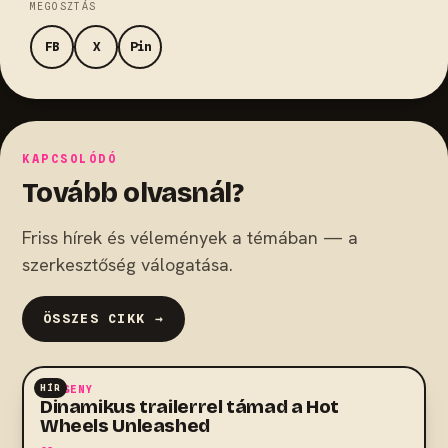
MEGOSZTÁS
FB
X
Pin
KAPCSOLÓDÓ
Tovább olvasnál?
Friss hírek és vélemények a témában — a
szerkesztőség válogatása.
ÖSSZES CIKK →
HÍR
VERSENY
Dinamikus trailerrel támad a Hot
Wheels Unleashed