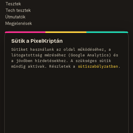
Tesztek
Tech tesztek
Útmutatók
Megjelenések
MAGAZIN
Sütik a PixelKriptán
Rólunk
Sütiket használunk az oldal működéséhez, a
Szerzők
látogatottság méréséhez (Google Analytics) és
Médiaajánlat
a jövőben hirdetésekhez. A szükséges sütik
Kapcsolat
mindig aktívak. Részletek a
süti­szabályzatban
.
HÍRLEVÉL
Heti adag pixel, egyenesen a postaládádba.
FELIRATKOZOM →