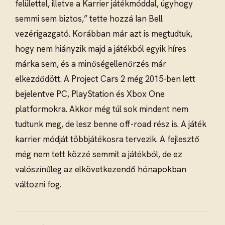
felülettel, illetve a Karrier játékmóddal, úgyhogy
semmi sem biztos,” tette hozzá Ian Bell
vezérigazgató. Korábban már azt is megtudtuk,
hogy nem hiányzik majd a játékból egyik híres
márka sem, és a minőségellenőrzés már
elkezdődött. A Project Cars 2 még 2015-ben lett
bejelentve PC, PlayStation és Xbox One
platformokra. Akkor még túl sok mindent nem
tudtunk meg, de lesz benne off-road rész is. A játék
karrier módját többjátékosra tervezik. A fejlesztő
még nem tett közzé semmit a játékból, de ez
valószínűleg az elkövetkezendő hónapokban
változni fog.