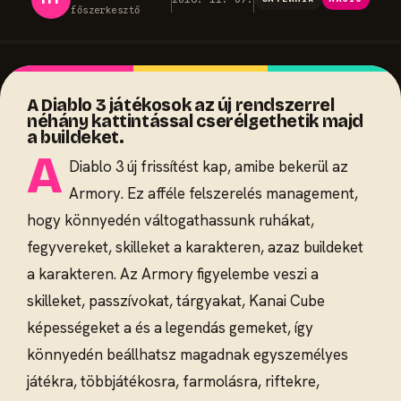
főszerkesztő
A Diablo 3 játékosok az új rendszerrel
néhány kattintással cserélgethetik majd
a buildeket.
A
Diablo 3 új frissítést kap, amibe bekerül az
Armory. Ez afféle felszerelés management,
hogy könnyedén váltogathassunk ruhákat,
fegyvereket, skilleket a karakteren, azaz buildeket
a karakteren. Az Armory figyelembe veszi a
skilleket, passzívokat, tárgyakat, Kanai Cube
képességeket a és a legendás gemeket, így
könnyedén beállhatsz magadnak egyszemélyes
játékra, többjátékosra, farmolásra, riftekre,