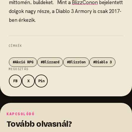
mittomén.. buildeket. Mint a
BlizzConon
bejelentett
dolgok nagy része, a Diablo 3 Armory is csak 2017-
ben érkezik.
CÍMKÉK
#Akció RPG
#Blizzard
#BlizzCon
#Diablo 3
MEGOSZTÁS
FB
X
Pin
KAPCSOLÓDÓ
Tovább olvasnál?