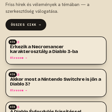
Friss hírek és vélemények a témában — a
szerkesztőség válogatása.
ÖSSZES CIKK →
HÍR
AKCIÓ
Érkezik a Necromancer
karakterosztály a Diablo 3-ba
Olvasom →
HÍR
AKCIÓ
Akkor most a Nintendo Switchre is jön a
Diablo 3?
Olvasom →
HÍR
AKCIÓ
A Diablo Évfordulós frissítéssel