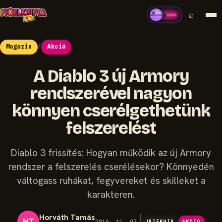
⌕
Magazin
/
Akció
A Diablo 3 új Armory
rendszerével nagyon
könnyen cserélgethetünk
felszerelést
Diablo 3 frissítés: Hogyan működik az új Armory
rendszer a felszerelés cserélésekor? Könnyedén
váltogass ruhákat, fegyvereket és skilleket a
karakteren.
Horváth Tamás
HT
2016. 11. 07.
JÁTÉKHÍR
AKCIÓ